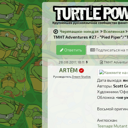
Черепашки-ниндзя
Вселенная
TMHT Adventures #27 - "Pied Piper"/"Tu
Ответить
Подписаться на 
28.08.2017, 18:11
TMHT Adventures
ARTЁM
Руководитель
Dream Studios
Дата выхода:
ян
Авторы:
Scott G
Художники/Офо
Обложка:
<не у
Восьмой оригинал
Англоскан:
Teenage Mutant 