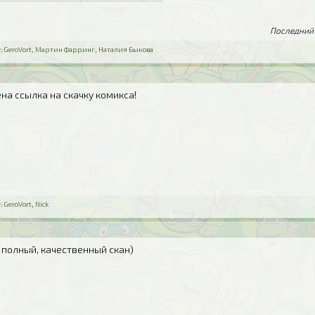
Последний 
:
GeroVort
,
Мартин Фарринг
,
Наталия Быкова
ена ссылка на скачку комикса!
:
GeroVort
,
Nick
 полный, качественный скан)