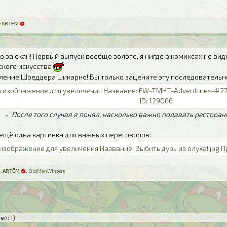
:
ARTЁM
бо за скан! Первый выпуск вообще золото, я нигде в комиксах не в
ского искусства
ление Шреддера шикарно! Вы только зацените эту последовательн
- "После того случая я понял, насколько важно подавать рестора
 ещё одна картинка для важных переговоров:
:
ARTЁM
,
OldManWinters
ей: 1)
: