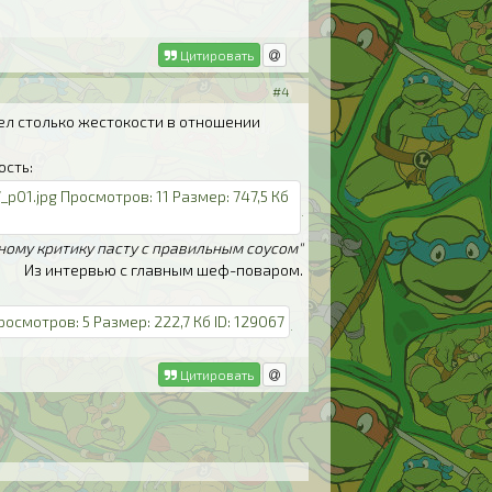
Цитировать
#4
идел столько жестокости в отношении
ость:
нному критику пасту с правильным соусом"
Из интервью с главным шеф-поваром.
Цитировать