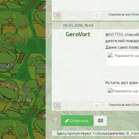
Спасибо за пост (1) от
06.04.2018, 19:46
GeroVort
@
ARTЁM
, спаси
деятелей повар
Даже само появ
Кстати, вот вам
Спасибо за пост (2) от
Ответить
Здесь присутствуют: 1
(пользователей: 0 , гост