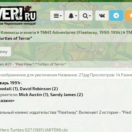
Комиксы и книги
TMHT Adventures (Fleetway, 1990-1994)
TM
rtles of Terror"
тему
 #27 - "Pied Piper"/"Turtles of Terror"
варь 1991г.
oodall (1), David Robinson (2)
рмители:
Mick Austin (1), Sandy James (2)
казано>
ьный комикс издательства "Fleetway". Включает 2 истории - "Pied Pip
Hero Turtles 027 (1991) (ARTЁM).cbr