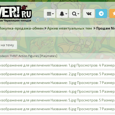
Покупка-продажа-обмен
Архив неактуальных тем
Продам Nic
 на тему
deon TMNT Action Figures [Playmates]