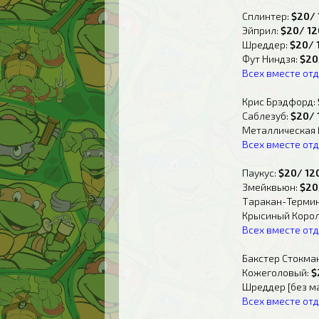
Сплинтер:
$20/ 
Эйприл:
$20/ 12
Шреддер:
$20/ 
Фут Ниндзя:
$20
Всех вместе от
Крис Брэдфорд:
Саблезуб:
$20/ 
Металлическая 
Всех вместе от
Паукус:
$20/ 12
Змейквьюн:
$20
Таракан-Терми
Крысиный Корол
Всех вместе от
Бакстер Стокма
Кожеголовый:
$
Шреддер [без м
Всех вместе от