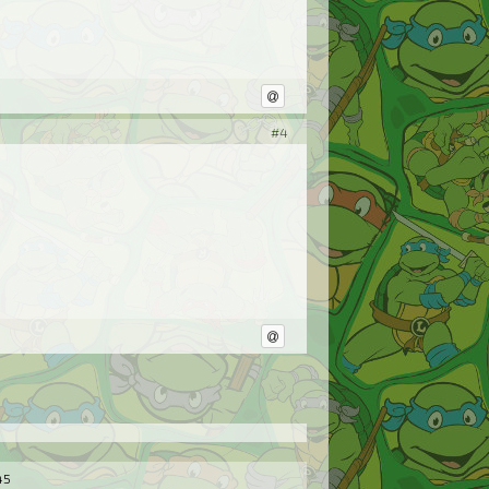
#4
45