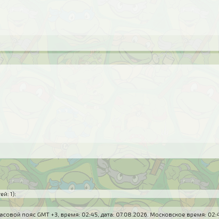
ей: 1)
:
асовой пояс GMT +3, время:
02:45
, дата:
07.08.2026
. Московское время:
02: