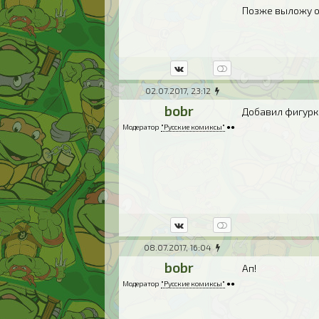
Позже выложу о
02.07.2017, 23:12
bobr
Добавил фигурк
Модератор
"Русские комиксы"
●●
08.07.2017, 16:04
bobr
Ап!
Модератор
"Русские комиксы"
●●