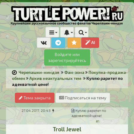
AI
Войдите или
зарегистрируйтесь
Черепашки-ниндзя
Фан-зона
Покупка-продажа-
обмен
Архив неактуальных тем
Куплю раритет по
адекватной цене!
Тема закрыта
Подписаться на тему
27.04.2017, 20:43
Куплю раритет по
адекватной цене!
#1
Troll Jewel