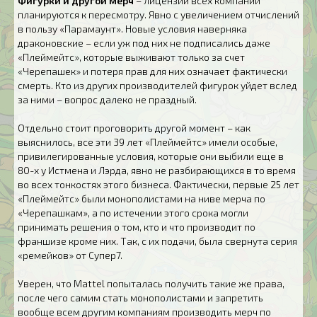
Фигурки и другой мерч
– лицензии всех компаний
планируются к пересмотру. Явно с увеличением отчислений
в пользу «Парамаунт». Новые условия наверняка
драконовские – если уж под них не подписались даже
«Плеймейтс», которые выживают только за счет
«Черепашек» и потеря прав для них означает фактически
смерть. Кто из других производителей фигурок уйдет вслед
за ними – вопрос далеко не праздный.
Отдельно стоит проговорить другой момент – как
выяснилось, все эти 39 лет «Плеймейтс» имели особые,
привилегированные условия, которые они выбили еще в
80-х у Истмена и Лэрда, явно не разбирающихся в то время
во всех тонкостях этого бизнеса. Фактически, первые 25 лет
«Плеймейтс» были монополистами на ниве мерча по
«Черепашкам», а по истечении этого срока могли
принимать решения о том, кто и что производит по
франшизе кроме них. Так, с их подачи, была свернута серия
«ремейков» от Супер7.
Уверен, что Mattel попыталась получить такие же права,
после чего самим стать монополистами и запретить
вообще всем другим компаниям производить мерч по