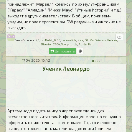
принадлежит "Марвел". комиксы по их мульт-франшизам
("Геракл", "Алладин", "Микки Маус", "Утиные Истории" и т.д.)
выходят в других издательствах. В общем, поживем-
увидим, но пока перспективы IDW радужными уж точно не
выглядят.
Спасибо за пост (8) от:
Bulat_1985
,
Leonardich
,
Nick
,
OldManWinters
,
Reborn
,
Sliverton 2764
,
Spicy-turtle
,
Артём Ка
Цитировать
17.04.2026, 16:42
#222
Ученик Леонардо
Артему надо издать книгу о черепаховедении для
отечественного читателя. Информации море, но ее нужно
оформить в виде текста с картинками. То, что изложено
выше, это только часть материала для книги (причем