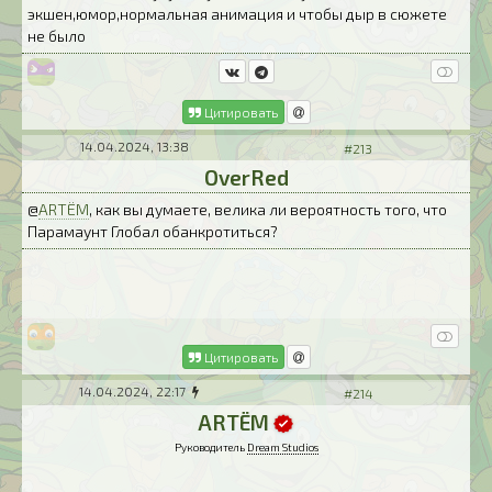
экшен,юмор,нормальная анимация и чтобы дыр в сюжете
не было
Цитировать
14.04.2024, 13:38
#213
OverRed
@
ARTЁM
, как вы думаете, велика ли вероятность того, что
Парамаунт Глобал обанкротиться?
Цитировать
14.04.2024, 22:17
#214
ARTЁM
Руководитель
Dream Studios