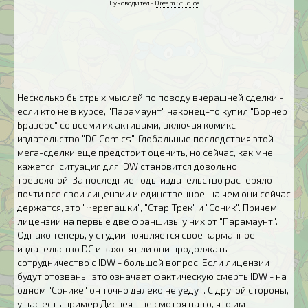
Руководитель
Dream Studios
Несколько быстрых мыслей по поводу вчерашней сделки -
если кто не в курсе, "Парамаунт" наконец-то купил "Ворнер
Бразерс" со всеми их активами, включая комикс-
издательство "DC Comics". Глобальные последствия этой
мега-сделки еще предстоит оценить, но сейчас, как мне
кажется, ситуация для IDW становится довольно
тревожной. За последние годы издательство растеряло
почти все свои лицензии и единственное, на чем они сейчас
держатся, это "Черепашки", "Стар Трек" и "Соник". Причем,
лицензии на первые две франшизы у них от "Парамаунт".
Однако теперь, у студии появляется свое карманное
издательство DC и захотят ли они продолжать
сотрудничество с IDW - большой вопрос. Если лицензии
будут отозваны, это означает фактическую смерть IDW - на
одном "Сонике" он точно далеко не уедут. С другой стороны,
у нас есть пример Диснея - не смотря на то, что им