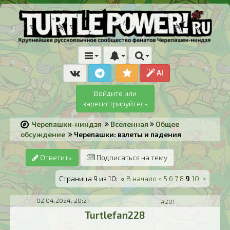
AI
Войдите или
зарегистрируйтесь
Черепашки-ниндзя
Вселенная
Общее
обсуждение
Черепашки: взлеты и падения
Ответить
Подписаться на тему
Страница 9 из 10:
«
В начало
<
5
6
7
8
9
10
>
02.04.2024, 20:21
#201
Turtlefan228