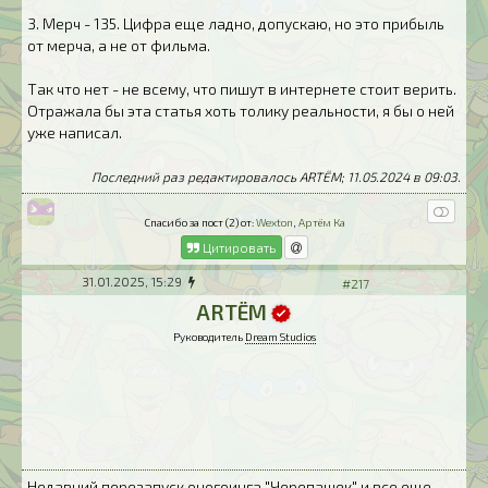
3. Мерч - 135. Цифра еще ладно, допускаю, но это прибыль
от мерча, а не от фильма.
Так что нет - не всему, что пишут в интернете стоит верить.
Отражала бы эта статья хоть толику реальности, я бы о ней
уже написал.
Последний раз редактировалось ARTЁM; 11.05.2024 в
09:03
.
Спасибо за пост (2) от:
Wexton
,
Артём Ка
Цитировать
31.01.2025, 15:29
#217
ARTЁM
Руководитель
Dream Studios
Недавний перезапуск оногоинга "Черепашек" и все еще