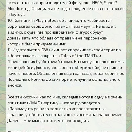
всех остальных производителей фигурок – NECA, Super7,
Mondo и т.д. Официальное подтверждение пока есть только
о JoyToys.
10. Компания «Playmates» объявила, что «собирается
бороться за свою долю прав» с «Парамаунт». Речь идет,
видимо, о суде, где производители фигурок будут
доказывать, что обладают правами на персонажей,
которые были придуманы ими.
11. Издательство IDW начинает сворачивать свои серии по
«Черепашкам» – закрыты «Tales of the TMNT» и
“Приключения Субботним Утром». На смену завершившимся
мини («Кейси Джонс», кроссовер с «Годзиллой») не пришло
ничего нового. Объявленная еще год назад новая серия про
Последнего Ронина до сих пор не получила официального
анонса.
Все эти кусочки, как по мне, складываются в одну, не очень
приятную (ИМХО) картину – новое руководство
«Парамаунт» решило полностью «перезагрузить»
франшизу, обстоятельно занявшись всеми направлениями.
Далее – мои мысли о том, что происходит.