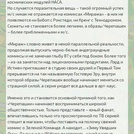
космических модулей НАСА.
Но случается поразительная вещь – такой огромный успех
м/с никак не отражается на комиксах «Миража» - в них не
появляются ни Бибоп с Рокстеди, ни Кренг с Технодромом.
Сюжеты не становятся более легкими, а образы Черепашек
– более приближенными к м/с.
«Мираж» словно живет в некой параллельной реальности,
продолжая выпускать черно-белые андеграундные
комиксы и не замечая глыбу 87 у себя под боком. Более того
– из-за занятости над лицензионными продуктами, Лэрд и
Истмен приглашают в студию своих друзей и Первый Том
прерывается на так называемую Гостевую Эру, внутри
которой образы Черепашек вообще начинают меняться со
страшной силой, а серия уходит все дальше в арт-хаус.
Именно это и становится основной причиной того, как
«Черепашки» начинают восприниматься широкой
общественностью. Только представьте – юный фанат,
впечатлившись только что просмотренной по ТВ серией
спешит в магазин, чтобы поставить на полочку свежий
комикс о Зеленой Команде. А находит… «Зиму Увядших
Душ». Да еще и в ч/б! Надо ли говорить, какой разрыв