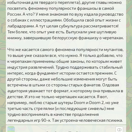
избыточная для твердого переплета), другие главы можно
посвятить феномену популярности франшизы в самой
России. А что? У меня знакомая по вузу издала руководство
о собаках с иллюстрациями. Обобщила свой опыт жизни с
лабрадорами. А тут целая субкультура рассматривается!
Тем более, что опыт уже есть. Выпускали уже шутливую
книжку, завершившую белорусскую франшизу о черепахах.
Что же касается самого феномена популярности мутантов,
то выше уже сказали все, что нужно. Я только добавлю, что
к черепахам применимы общие законы, по которым живет
индустрия развлечений. Трудно поддерживать стабильный
интерес, когда фундамент истории остается прежним. С
другой стороны, даже небольшие изменения могут быть
встречены в штыки со стороны старых фанатов. Олдовая
аудитория уважает тот формат, к которому она привыкла в
детстве. И это не только черепашек касается. Я вот,
например, люблю старые шутеры Doom и Doom 2, но уже
третью часть стрелялки (и последующие сиквелы) мне
трудно воспринимать в качестве продолжения
легендарных игр 90-х. Так устроена человеческая психика.