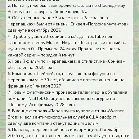
2. Почти тут же был «заморожен» фильм по «Последнему
Ронину» и взят курс на более юную ЦА.
3. Объявленные ранее 3 и 4 сезоны «Рассказов о
Черепашках» были отменены. Сиквел «Погрома мутантов»
сдвинут на сентябрь 2027.
4. В работу ушел 30-серийный м/с для YouTube под
названием «Teeny Mutant Ninja Turtles», рассчитанный на
аудиторию 0+. Премьера 24 июля. Продолжительность
каждой серии – порядка 4 минут.
5. Новый фильм по «Черепашкам» в стилистике «Соника»
объявлен на 2028 год.
6. Компания «Плеймейтс», выпускающая фигурки по
Черепашкам уже 39 лет, объявила о потере лицензии на
франшизу с 1 января 2027.
7. Новым флагманским производителем мерча объявлена
компания Mattel. Официально заявлены фигурки по
"Погрому-2» и фильму 2028 года.
8. В конце февраля «Парамаунт» купили активы «Warner
Bros» и, если антимонопольная служба США одобрит
сделку, две компании станут единым целым.
9. По неподтвержденной пока информации, 31 декабря
2026 года истекает лицензия не только у «Playmates», но и