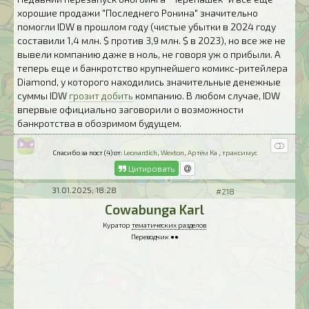
хорошие продажи "Последнего Ронина" значительно
помогли IDW в прошлом году (чистые убытки в 2024 году
составили 1,4 млн. $ против 3,9 млн. $ в 2023), но все же не
вывели компанию даже в ноль, не говоря уж о прибыли. А
теперь еще и банкротство крупнейшего комикс-ритейлера
Diamond, у которого находились значительные денежные
суммы IDW
грозит добить
компанию. В любом случае, IDW
впервые официально заговорили о возможности
банкротства в обозримом будущем.
Спасибо за пост (4) от:
Leonardich
,
Wexton
,
Артём Ка
,
траксимус
Цитировать
31.01.2025, 18:28
#218
Cowabunga Karl
Куратор
тематических разделов
Переводчик ●●