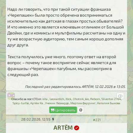
Надо ли говорить, что при такой ситуации франшиза
«Черепашек» была просто обречена восприниматься
исключительно как детская в глазах простых обывателей?
И что именно это является ключевым отличием от Большой
Двойки, где и комиксы и мультфильмы рассчитаны на одну и
ту же возрастную аудиторию, тем самым хорошо дополняя
друг друга.
Текста получилось уже много, поэтому ответ на второй
вопрос – почему такое восприятие сейчас является для
франшизы «Черепашек» пагубным, мы рассмотрим в
следующий раз.
Последний раз редактировалось ARTЁM; 12.02.2026 в
13:05
.
Спасибо за пост (11) от:
kita
,
Leonardich
,
Nick
,
Ohotnik_leo
,
Reborn
,
Sliverton 2764
,
Spicy-turtle
,
Артём Ка
,
Ученик Леонардо
,
Мартин Фарринг
,
Наталия Быкова
Цитировать
28.02.2026, 12:55
#221
ARTЁM