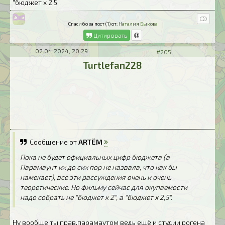
"бюджет х 2,5".
Спасибо за пост (1) от:
Наталия Быкова
Цитировать
02.04.2024, 20:29
#205
Turtlefan228
Сообщение от
ARTЁM
Пока не будет официальных цифр бюджета (а
Парамаунт их до сих пор не назвала, что как бы
намекает), все эти рассуждения очень и очень
теоретические. Но фильму сейчас для окупаемости
надо собрать не "бюджет х 2", а "бюджет х 2,5".
Ну вообще ты прав,парамаутом ведь ещё и студии рогена