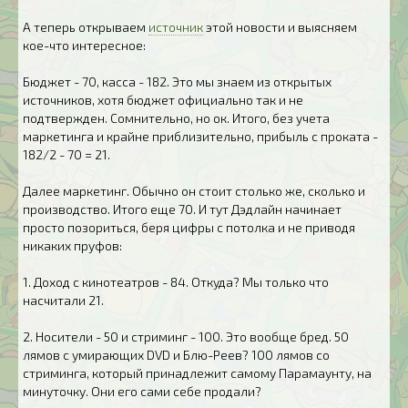
А теперь открываем
источник
этой новости и выясняем
кое-что интересное:
Бюджет - 70, касса - 182. Это мы знаем из открытых
источников, хотя бюджет официально так и не
подтвержден. Сомнительно, но ок. Итого, без учета
маркетинга и крайне приблизительно, прибыль с проката -
182/2 - 70 = 21.
Далее маркетинг. Обычно он стоит столько же, сколько и
производство. Итого еще 70. И тут Дэдлайн начинает
просто позориться, беря цифры с потолка и не приводя
никаких пруфов:
1. Доход с кинотеатров - 84. Откуда? Мы только что
насчитали 21.
2. Носители - 50 и стриминг - 100. Это вообще бред. 50
лямов с умирающих DVD и Блю-Реев? 100 лямов со
стриминга, который принадлежит самому Парамаунту, на
минуточку. Они его сами себе продали?