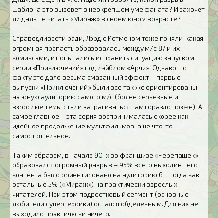
шаблона это вызовет в неокрепшем уме фаната? И захочет
ли дальше читать «Мираж» в своем юном возрасте?
Справедливости ради, Лэрд с Истменом тоже поняли, какая
огромная пропасть образовалась между м/с 87 и их
комиксами, и попытались исправить ситуацию запуском
серии «Приключений» под лэйблом «Арчи». Однако, по
факту это дало весьма смазанный эффект – первые
выпуски «Приключений» были все так же ориентированы
на юную аудиторию самого м/с (более серьезные и
взрослые темы стали затрагиваться там гораздо позже). А
самое главное – эта серия воспринималась скорее как
идейное продолжение мультфильмов, а не что-то
самостоятельное.
Таким образом, в начале 90-х во франшизе «Черепашек»
образовался огромный разрыв – 95% всего выходившего
контента было ориентировано на аудиторию 6+, тогда как
остальные 5% («Мираж») на практически взрослых
читателей. При этом подростковый сегмент (основные
любители супергероики) остался обделенным. Для них не
выходило практически ничего.