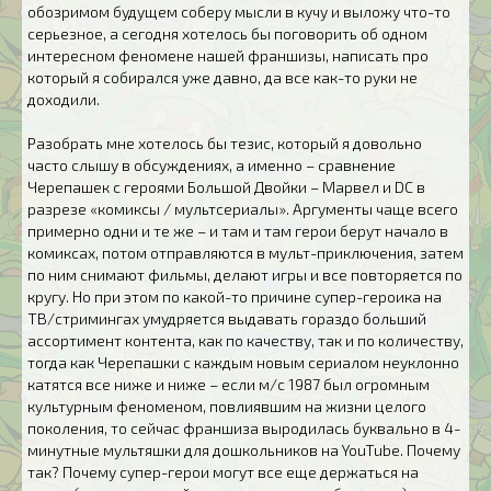
обозримом будущем соберу мысли в кучу и выложу что-то
серьезное, а сегодня хотелось бы поговорить об одном
интересном феномене нашей франшизы, написать про
который я собирался уже давно, да все как-то руки не
доходили.
Разобрать мне хотелось бы тезис, который я довольно
часто слышу в обсуждениях, а именно – сравнение
Черепашек с героями Большой Двойки – Марвел и DC в
разрезе «комиксы / мультсериалы». Аргументы чаще всего
примерно одни и те же – и там и там герои берут начало в
комиксах, потом отправляются в мульт-приключения, затем
по ним снимают фильмы, делают игры и все повторяется по
кругу. Но при этом по какой-то причине супер-героика на
ТВ/стримингах умудряется выдавать гораздо больший
ассортимент контента, как по качеству, так и по количеству,
тогда как Черепашки с каждым новым сериалом неуклонно
катятся все ниже и ниже – если м/с 1987 был огромным
культурным феноменом, повлиявшим на жизни целого
поколения, то сейчас франшиза выродилась буквально в 4-
минутные мультяшки для дошкольников на YouTube. Почему
так? Почему супер-герои могут все еще держаться на