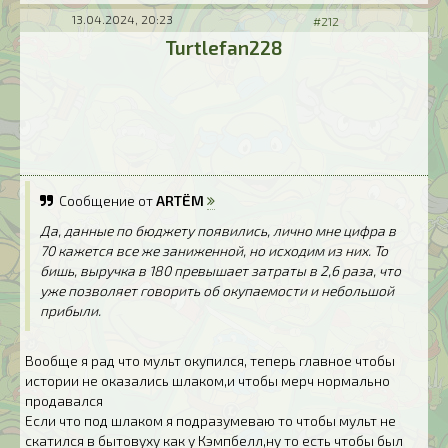
13.04.2024, 20:23
#212
Turtlefan228
Сообщение от
ARTЁM
Да, данные по бюджету появились, лично мне цифра в
70 кажется все же заниженной, но исходим из них. То
бишь, выручка в 180 превышает затраты в 2,6 раза, что
уже позволяет говорить об окупаемости и небольшой
прибыли.
Вообще я рад что мульт окупился, теперь главное чтобы
истории не оказались шлаком,и чтобы мерч нормально
продавался
Если что под шлаком я подразумеваю то чтобы мульт не
скатился в бытовуху как у Кэмпбелл,ну то есть чтобы был