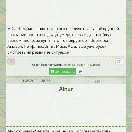
@
OverRed
, мне кажется, этого не случится. Такой крупной
компании просто не дадут умереть. Если дела пойдут
совсем плохо, их купит кто-то покрупнее - Ворнеры,
Амазон, Нетфликс, Эппл, Маск. А дальше уже будем
смотреть на развитие ситуации.
Спасибо за пост (2) от:
Артём Ка
,
Наталия Быкова
Цитировать
11.05.2024, 08:25
#215
Ainur
Мультфильм «Черепашки-Ниндзя: Погром мутантов»