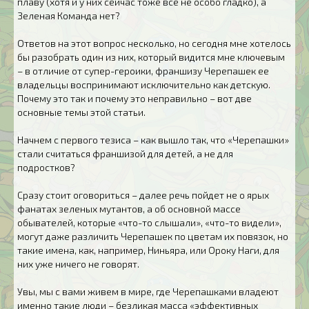
плаву (хотя и у них сейчас тоже все не особо гладко), а
Зеленая Команда нет?
Ответов на этот вопрос несколько, но сегодня мне хотелось
бы разобрать один из них, который видится мне ключевым
– в отличие от супер-героики, франшизу Черепашек ее
владельцы воспринимают исключительно как детскую.
Почему это так и почему это неправильно – вот две
основные темы этой статьи.
Начнем с первого тезиса – как вышло так, что «Черепашки»
стали считаться франшизой для детей, а не для
подростков?
Сразу стоит оговориться – далее речь пойдет не о ярых
фанатах зеленых мутантов, а об основной массе
обывателей, которые «что-то слышали», «что-то видели»,
могут даже различить Черепашек по цветам их повязок, но
такие имена, как, например, Ниньяра, или Ороку Наги, для
них уже ничего не говорят.
Увы, мы с вами живем в мире, где Черепашками владеют
именно такие люди – безликая масса «эффективных