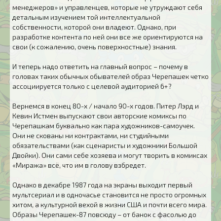
менеджеров» и управленцев, которые не утруждают себя
детальным изучением той интеллектуальной
собственности, которой они владеют. Однако, при
разработке контента по ней они все же ориентируются на
свои (к сожалению, очень поверхностные) знания.
И теперь надо ответить на главный вопрос – почему в
головах таких обычных обывателей образ Черепашек четко
ассоциируется только с целевой аудиторией 6+?
Вернемся в конец 80-х / начало 90-х годов. Питер Лэрд и
Кевин Истмен выпускают свои авторские комиксы по
Черепашкам буквально как пара художников-самоучек.
Они не скованы ни контрактами, ни студийными
обязательствами (как сценаристы и художники Большой
Двойки). Они сами себе хозяева и могут творить в комиксах
«Миража» всё, что им в голову взбредет.
Однако в декабре 1987 года на экраны выходит первый
мультсериал и в одночасье становится не просто огромных
хитом, а культурной вехой в жизни США и почти всего мира.
Образы Черепашек-87 повсюду – от банок с фасолью до