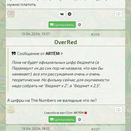
нужно платить
Цитировать
13.04.2024, 13:57
#206
OverRed
Сообщение от
ARTЁM
Пока не будет официальных цифр бюджета (а
Парамаунт их до сих пор не назвала, что как бы
намекает), все эти рассуждения очень и очень
теоретические. Но фильму сейчас для окупаемости
надо собрать не "бюджет х 2", а "бюджет х 2,5".
А цифры на The Numbers не валидные что ли?
Спасибо за пост (1) от:
ARTЁM
Цитировать
13.04.2024, 19:12
#207