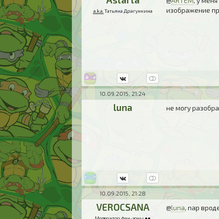
@
ARTЁM
, у мен
изображение пр
a.k.a.
Татьяна Драгункина
10.09.2015, 21:24
luna
не могу разобрат
10.09.2015, 21:28
VEROCSANA
@
luna
, nap вроде
Модератор
фан-зоны
●●