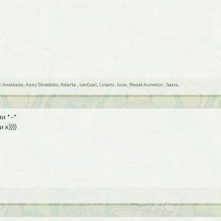
:
Anastasia
,
Anny Shredder
,
Astarta
,
LeoGoal
,
Linami
,
luna
,
Renat Axmetov
,
Saara
,
и *-*
 х))))