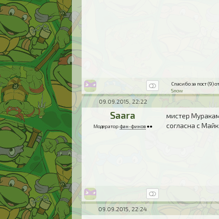
Спасибо за пост (9) от
Snow
09.09.2015, 22:22
Saara
мистер Муракам
согласна с Майки
Модератор
фан-фиков
●●
09.09.2015, 22:24