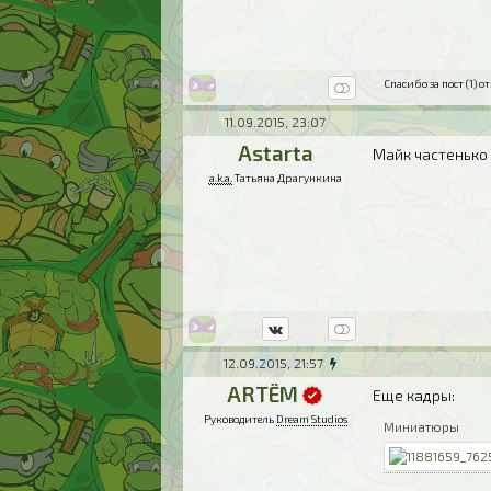
Спасибо за пост (1) от
11.09.2015, 23:07
Astarta
Майк частенько
a.k.a.
Татьяна Драгункина
12.09.2015, 21:57
ARTЁM
Еще кадры:
Руководитель
Dream Studios
Миниатюры