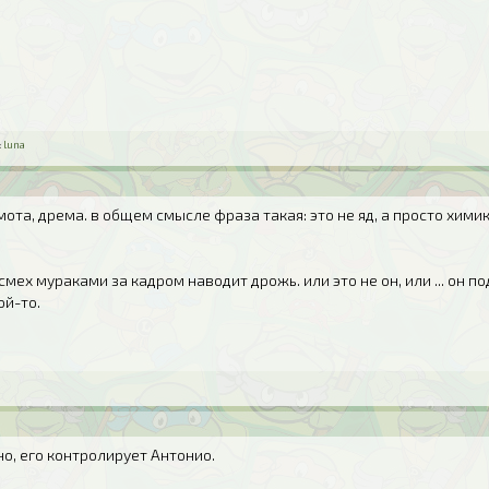
:
luna
емота, дрема. в общем смысле фраза такая: это не яд, а просто хим
смех мураками за кадром наводит дрожь. или это не он, или ... он
ой-то.
о, его контролирует Антонио.