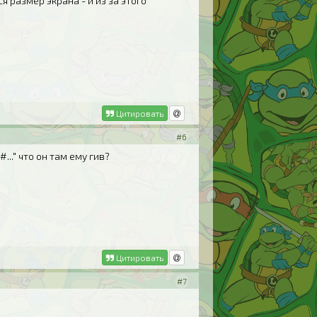
ся размер экрана - и из за этого
Цитировать
#6
..." что он там ему гив?
Цитировать
#7