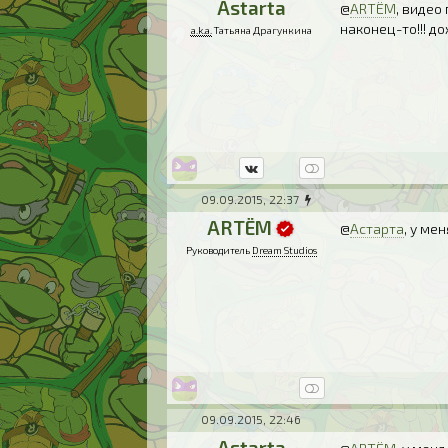
Astarta
@
ARTЁM
, видео
наконец-то!!! д
a.k.a.
Татьяна Драгункина
09.09.2015, 22:37
ARTЁM
@
Астарта
, у ме
Руководитель
Dream Studios
09.09.2015, 22:46
Astarta