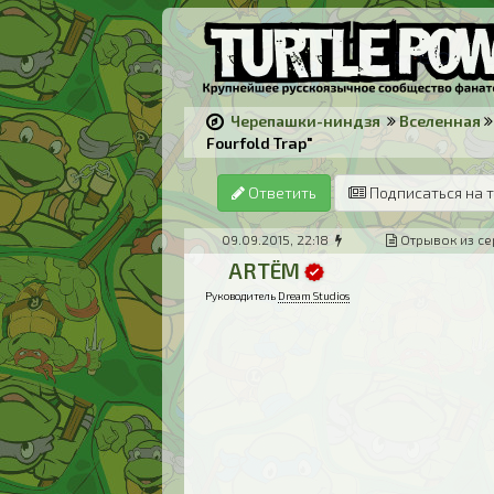
Черепашки-ниндзя
Вселенная
Fourfold Trap"
Ответить
Подписаться на 
09.09.2015, 22:18
Отрывок из сер
ARTЁM
Руководитель
Dream Studios