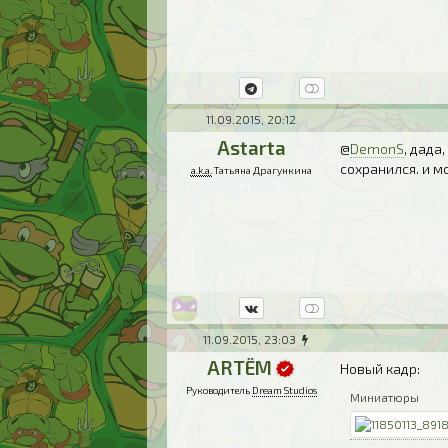
11.09.2015, 20:12
Astarta
@
DemonS
, дада
сохранился. и м
a.k.a.
Татьяна Драгункина
11.09.2015, 23:03
ARTЁM
Новый кадр:
Руководитель
Dream Studios
Миниатюры