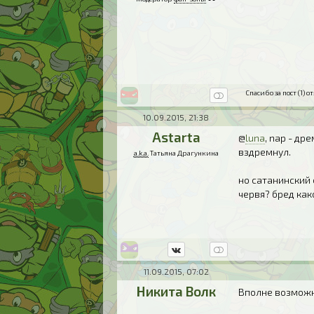
Спасибо за пост (1) от
10.09.2015, 21:38
Astarta
@
luna
, nap - др
вздремнул.
a.k.a.
Татьяна Драгункина
но сатанинский 
червя? бред как
11.09.2015, 07:02
Никита Волк
Вполне возможн