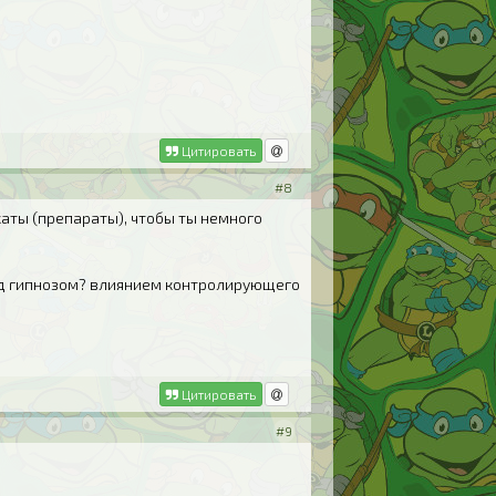
Цитировать
#8
икаты (препараты), чтобы ты немного
 под гипнозом? влиянием контролирующего
Цитировать
#9