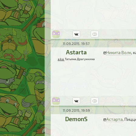
11.09.2015, 19:57
Astarta
@
Никита Волк
, 
a.k.a.
Татьяна Драгункина
11.09.2015, 19:59
DemonS
@
Астарта
, Пицц