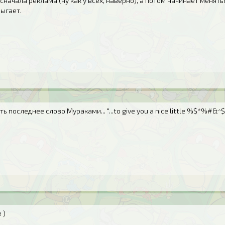
я сначала реклама (ну как у всех, наверно), а потом начинает менять
ыгает.
ь последнее слово Мураками... "...to give you a nice little %$*%#&^$#
 )