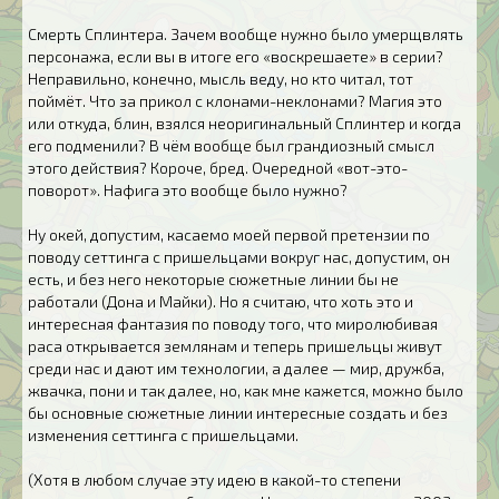
Смерть Сплинтера. Зачем вообще нужно было умерщвлять
персонажа, если вы в итоге его «воскрешаете» в серии?
Неправильно, конечно, мысль веду, но кто читал, тот
поймёт. Что за прикол с клонами-неклонами? Магия это
или откуда, блин, взялся неоригинальный Сплинтер и когда
его подменили? В чём вообще был грандиозный смысл
этого действия? Короче, бред. Очередной «вот-это-
поворот». Нафига это вообще было нужно?
Ну окей, допустим, касаемо моей первой претензии по
поводу сеттинга с пришельцами вокруг нас, допустим, он
есть, и без него некоторые сюжетные линии бы не
работали (Дона и Майки). Но я считаю, что хоть это и
интересная фантазия по поводу того, что миролюбивая
раса открывается землянам и теперь пришельцы живут
среди нас и дают им технологии, а далее — мир, дружба,
жвачка, пони и так далее, но, как мне кажется, можно было
бы основные сюжетные линии интересные создать и без
изменения сеттинга с пришельцами.
(Хотя в любом случае эту идею в какой-то степени