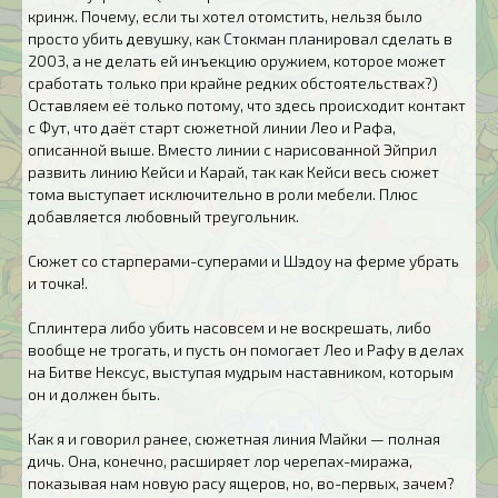
кринж. Почему, если ты хотел отомстить, нельзя было
просто убить девушку, как Стокман планировал сделать в
2003, а не делать ей инъекцию оружием, которое может
сработать только при крайне редких обстоятельствах?)
Оставляем её только потому, что здесь происходит контакт
с Фут, что даёт старт сюжетной линии Лео и Рафа,
описанной выше. Вместо линии с нарисованной Эйприл
развить линию Кейси и Карай, так как Кейси весь сюжет
тома выступает исключительно в роли мебели. Плюс
добавляется любовный треугольник.
Сюжет со старперами-суперами и Шэдоу на ферме убрать
и точка!.
Сплинтера либо убить насовсем и не воскрешать, либо
вообще не трогать, и пусть он помогает Лео и Рафу в делах
на Битве Нексус, выступая мудрым наставником, которым
он и должен быть.
Как я и говорил ранее, сюжетная линия Майки — полная
дичь. Она, конечно, расширяет лор черепах-миража,
показывая нам новую расу ящеров, но, во-первых, зачем?