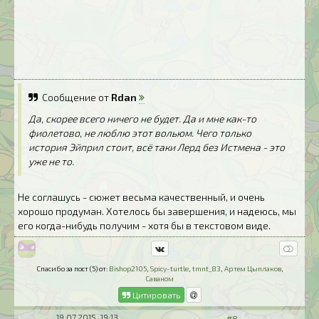
Сообщение от
Rdan
Да, скорее всего ничего не будет. Да и мне как-то
фиолетово, не люблю этот вольюм. Чего только
история Эйприл стоит, всё таки Лерд без Истмена - это
уже не то.
Не соглашусь - сюжет весьма качественный, и очень
хорошо продуман. Хотелось бы завершения, и надеюсь, мы
его когда-нибудь получим - хотя бы в текстовом виде.
Спасибо за пост (5) от:
Bishop2105
,
Spicy-turtle
,
tmnt_83
,
Артем Цыплаков
,
Саваном
Цитировать
19.07.2015, 19:13
#8