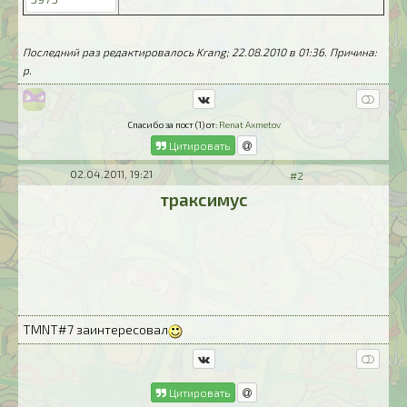
Последний раз редактировалось Krang; 22.08.2010 в
01:36
. Причина:
p.
Спасибо за пост (1) от:
Renat Axmetov
Цитировать
02.04.2011, 19:21
#2
траксимус
TMNT#7 заинтересовал
Цитировать