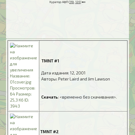
Куратор АФП (
119
,
120
) ●○
.
TMNT #1
.
Дата издания: 12, 2001
.
Авторы: Peter Laird and Jim Lawson
.
.
Скачать
: <временно без скачивания>.
.
TMNT #2