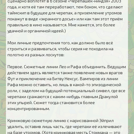
сценарно воплотят в 6 сезоне «Черепашек-ниндзя» 2003
года, и хотя её там переработают, тем боком, что сделают
таймскип в будущее для черепах, а приземление утромов
покажут в виде «экранного досье» или как там этот приём
правильно в кино называется. Мне кажется, это более
удачной и органичной идеей.)
Мои личные предпочтения того, как должно было всё
строиться и развиваться, чтобы серия не походила на
полотно из разных лоскутов:
Первое. Сюжетные линии Лео и Рафа объединить. Ведущим
действием здесь является также появление новых врагов
Фут и приключение на Битву Нексус. Вампиров из линии
Рафа можно оставить, но лишь в какой-то эпизодической
роли, с заделом на будущий потенциальный сиквел, где все
черепахи сражаются с каким-нибудь главным Дракулой
этих упырей. Сюжет тогда становится более
концентрированным.
Кринжовую сюжетную линию с нарисованной Эйприл
удалить, оставив лишь часть, где черепахи её излечивают
на базе утромов. (Хотя кринжовая месть Стокмана — это