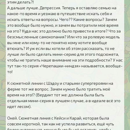
этим делать?!
А дальше лучше. Депрессия. Теперь я оставляю семью на
какое-то время и уезжаю в путешествие искать себя и
искать ответы на вопросы. Чего?? Какие вопросы? Зачем
это вообще было нужно, и зачем вы потратили моё время
на это? Куда нас это должно было привести в итоге? Что за
безсмысленные самокопания? Или что за ролевую модель
вы мне или кому-то не понятно кому хотите вообще
втюхать? И уж если вы хотели об этом рассказать, то не
лучше ли было сделать мини-серию для этого подсюжета,
чтобы не тратить наше внимание на эти подробности? У нас
тут так-то серия «Черепашки-ниндзя» называется, вообще-
то!
К сюжетной линии с Шэдоу и старыми супергероями на
ферме тот же вопрос. Зачем нужно было тратить моё
время на это!? (Вердикт тот же: должна была быть
отдельная мини-серия в лучшем случае, а в идеале всё это
идет лесом).
Окей. Сюжетная линия с Кейси и Карай, которая была
совсем короткой, так как не успела развиться, ещё чуть
более интересная, можно было бы её оставить, чтобы