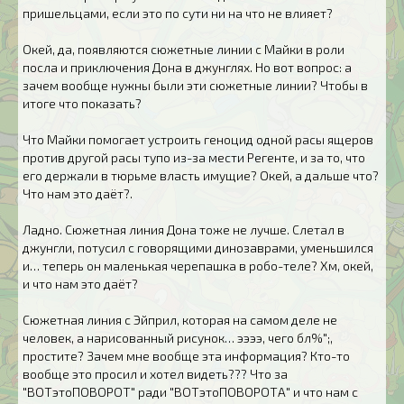
пришельцами, если это по сути ни на что не влияет?
Окей, да, появляются сюжетные линии с Майки в роли
посла и приключения Дона в джунглях. Но вот вопрос: а
зачем вообще нужны были эти сюжетные линии? Чтобы в
итоге что показать?
Что Майки помогает устроить геноцид одной расы ящеров
против другой расы тупо из-за мести Регенте, и за то, что
его держали в тюрьме власть имущие? Окей, а дальше что?
Что нам это даёт?.
Ладно. Сюжетная линия Дона тоже не лучше. Слетал в
джунгли, потусил с говорящими динозаврами, уменьшился
и… теперь он маленькая черепашка в робо-теле? Хм, окей,
и что нам это даёт?
Сюжетная линия с Эйприл, которая на самом деле не
человек, а нарисованный рисунок… ээээ, чего бл%";,
простите? Зачем мне вообще эта информация? Кто-то
вообще это просил и хотел видеть??? Что за
"ВОТэтоПОВОРОТ" ради "ВОТэтоПОВОРОТА" и что нам с