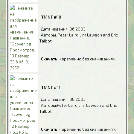
.
TMNT #10
.
Дата издания: 06,2003
.
Авторы: Peter Laird, Jim Lawson and Eric
Talbot
.
.
Скачать
: <временно без скачивания>.
.
TMNT #11
.
Дата издания: 08,2003
.
Авторы:Peter Laird, Jim Lawson and Eric
Talbot
.
.
Скачать
: <временно без скачивания>.