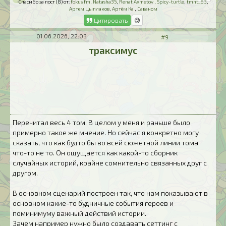
Спасибо за пост (8) от:
fokus fm
,
Natasha35
,
Renat Axmetov
,
Spicy-turtle
,
tmnt_83
,
Артем Цыплаков
,
Артём Ка
,
Саваном
Цитировать
01.06.2026, 22:03
#9
траксимус
Перечитал весь 4 том. В целом у меня и раньше было
примерно такое же мнение. Но сейчас я конкретно могу
сказать, что как будто бы во всей сюжетной линии тома
что-то не то. Он ощущается как какой-то сборник
случайных историй, крайне сомнительно связанных друг с
другом.
В основном сценарий построен так, что нам показывают в
основном какие-то будничные события героев и
поминимуму важный действий истории.
Зачем например нужно было создавать сеттинг с