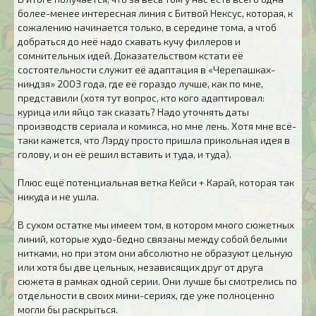
более-менее интересная линия с Битвой Нексус, которая, к
сожалению начинается только, в середине тома, а чтоб
добраться до неё надо схавать кучу филлеров и
сомнительных идей. Доказательством кстати её
состоятельности служит её адаптация в «Черепашках-
ниндзя» 2003 года, где её гораздо лучше, как по мне,
представили (хотя тут вопрос, кто кого адаптировал:
курица или яйцо так сказать? Надо уточнять даты
производств сериала и комикса, но мне лень. Хотя мне всё-
таки кажется, что Лэрду просто пришла прикольная идея в
голову, и он её решил вставить и туда, и туда).
Плюс ещё потенциальная ветка Кейси + Карай, которая так
никуда и не ушла.
В сухом остатке мы имеем том, в котором много сюжетных
линий, которые худо-бедно связаны между собой белыми
нитками, но при этом они абсолютно не образуют цельную
или хотя бы две цельных, независящих друг от друга
сюжета в рамках одной серии. Они лучше бы смотрелись по
отдельности в своих мини-сериях, где уже полноценно
могли бы раскрыться.