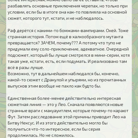
разбавлять основные приключения черепах, но только при
условии, если бы в итоге она как-то повлияла на основной
сюжет, которого тут, кстати, и не наблюдалось.
Раф дерётся с какими-то бомжами-вампирами. Окей. Тоже
странная история. Потом ещё в халкообразного мутанта
превращается? ЗАЧЕМ, почему??? А потому что тупо не
придумали ему соло-приключение, адекватное. Очередной
подсюжет, который бы лучше смотрелся в мини-серии, хотя
такая уже, кстати, есть, если подумать. И реализовано там
всё в разы лучше.
Возможно, тут в дальнейшем наблюдался бы, конечно,
какой-то сюжет с Дракулой и упырями, но из прочитанных
выпусков этим вообще не пахло как будто бы.
Единственная более-менее действительно интересная
сюжетная линия — это у Лео. Сначала появляются новые
странные враги с макуауитлем, которые почему-то карают
Фут. Затем расследование этой причины приводит Лео на
Битву Нексус. И из этого действительно могло бы
получиться что-то интересное, если бы серия
продолжилась. Но не сложилось.