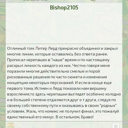
Bishop2105
Отличный том. Питер Лерд прекрасно объединил и закрыл
многие линии, которые оставались без ответа ранее.
Прописал черепашек в "наше" время и по настоящему
раскрыл личность каждого из них. Честно говоря меня
поразили многие действительно смелые и порой
рискованные решения по части сюжета и изменения
концепции некоторых персонажей. И если в конце еще
первого тома, Истмен и Лерд показали нам вершину
взросления,то здесь черепашки выглядят особенно холодно
и в большей степени отдаляются друг о т друга, следуя по
своему собственному пути и оказываясь в своих "родных"
условиях. Жаль, что комикс не получил финал, это пожалуй
единственный его минус. В остальном, Браво!