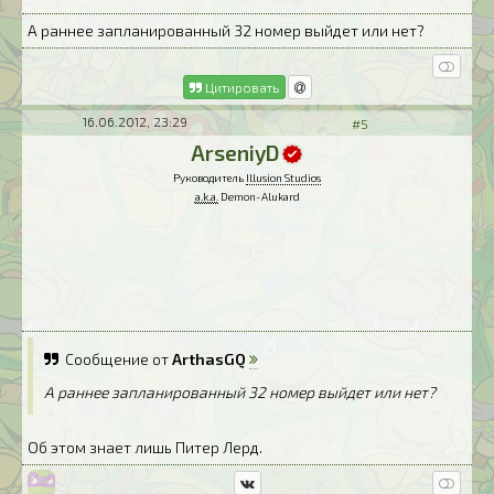
А раннее запланированный 32 номер выйдет или нет?
Цитировать
16.06.2012, 23:29
#5
ArseniyD
Руководитель
Illusion Studios
a.k.a.
Demon-Alukard
Сообщение от
ArthasGQ
А раннее запланированный 32 номер выйдет или нет?
Об этом знает лишь Питер Лерд.