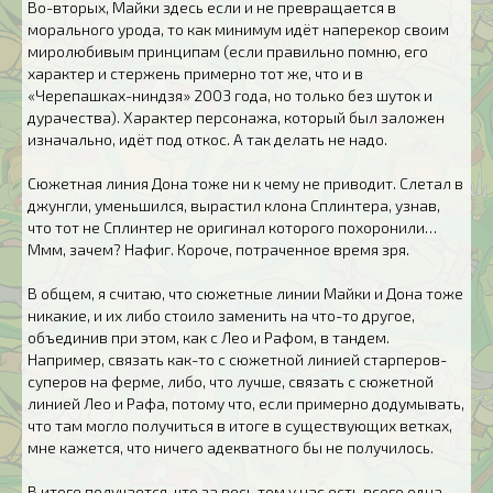
Во-вторых, Майки здесь если и не превращается в
морального урода, то как минимум идёт наперекор своим
миролюбивым принципам (если правильно помню, его
характер и стержень примерно тот же, что и в
«Черепашках-ниндзя» 2003 года, но только без шуток и
дурачества). Характер персонажа, который был заложен
изначально, идёт под откос. А так делать не надо.
Сюжетная линия Дона тоже ни к чему не приводит. Слетал в
джунгли, уменьшился, вырастил клона Сплинтера, узнав,
что тот не Сплинтер не оригинал которого похоронили…
Ммм, зачем? Нафиг. Короче, потраченное время зря.
В общем, я считаю, что сюжетные линии Майки и Дона тоже
никакие, и их либо стоило заменить на что-то другое,
объединив при этом, как с Лео и Рафом, в тандем.
Например, связать как-то с сюжетной линией старперов-
суперов на ферме, либо, что лучше, связать с сюжетной
линией Лео и Рафа, потому что, если примерно додумывать,
что там могло получиться в итоге в существующих ветках,
мне кажется, что ничего адекватного бы не получилось.
В итоге получается, что за весь том у нас есть всего одна