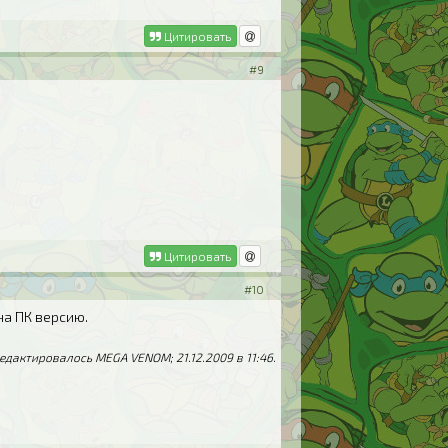
Цитировать
#9
Цитировать
#10
 на ПК версию.
едактировалось MEGA VENOM; 21.12.2009 в
11:46
.