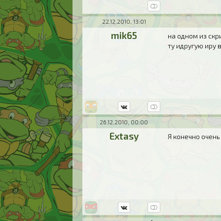
22.12.2010, 13:01
mik65
на одном из скр
ту идругую иру 
26.12.2010, 00:00
Extasy
Я конечно очень