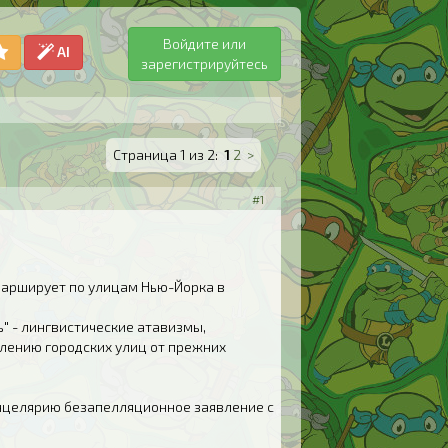
Войдите или
AI
зарегистрируйтесь
Страница 1 из 2:
1
2
>
#1
марширует по улицам Нью-Йорка в
ь" - лингвистические атавизмы,
лению городских улиц от прежних
анцелярию безапелляционное заявление с