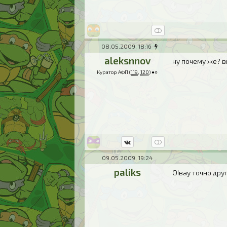
08.05.2009, 18:16
aleksnnov
ну почему же? 
Куратор АФП (
119
,
120
) ●○
09.05.2009, 19:24
paliks
О!вау точно дру