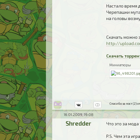
Настало время 
Черепашки мута
на головы возм
Скачать можно з
http://upload.c
Скачать торре
Миниатюры
Спасибо за пост (2) от
16.01.2009, 19:08
Shredder
Что это за мода
P.S. Чем эта иг