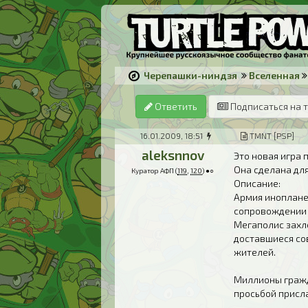
Черепашки-ниндзя
Вселенная
Ответить
Подписаться на 
16.01.2009, 18:51
TMNT [PSP]
aleksnnov
Это новая игра 
Она сделана для
Куратор АФП (
119
,
120
) ●○
Описание:
Армия иноплане
сопровождении 
Мегаполис захле
доставшиеся со
жителей.
Миллионы гражд
просьбой присл