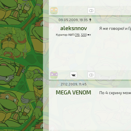
09.05.2009, 19:35
aleksnnov
Я же говорю! и 
Куратор АФП (
119
,
120
) ●○
21.12.2009, 11:45
MEGA VENOM
По 4 скрину мож