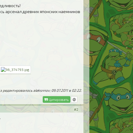
едливость!
есь арсенал древних японских наемников
 редактировалось aleksnnov; 09.07.2011 в
02:22
.
Цитировать
#2
.