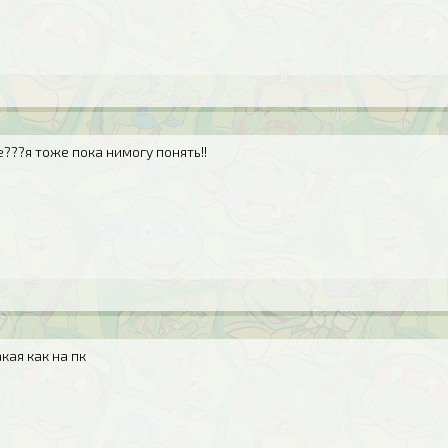
е???я тоже пока нимогу понять!!
кая как на пк