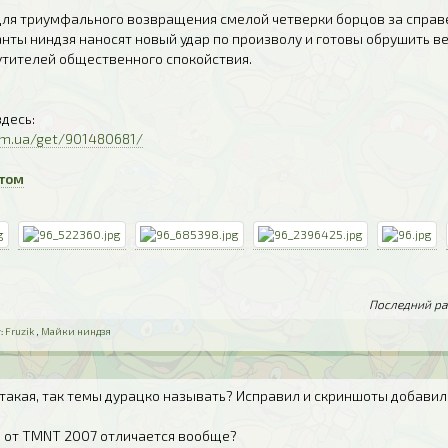
для триумфального возвращения смелой четверки борцов за справ
нты ниндзя наносят новый удар по произволу и готовы обрушить в
утителей общественного спокойствия.
десь:
om.ua/get/901480681/
нтом
Последний раз
:
Fruzik
,
Майки ниндзя
 такая, так темы дурацко называть? Исправил и скриншоты добавил
ра от TMNT 2007 отличается вообще?