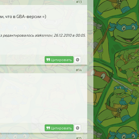
#13
ии, что в GBA-версии =)
 редактировалось aleksnnov; 26.12.2010 в
00:05
.
Цитировать
#14
Цитировать
#15