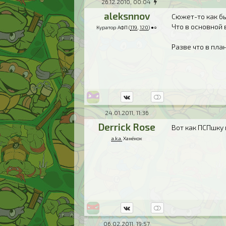
26.12.2010, 00:04
aleksnnov
Сюжет-то как бы
Что в основной в
Куратор АФП (
119
,
120
) ●○
Разве что в пла
24.01.2011, 11:36
Derrick Rose
Вот как ПСПшку
a.k.a.
Ханёнок
06.02.2011, 19:57