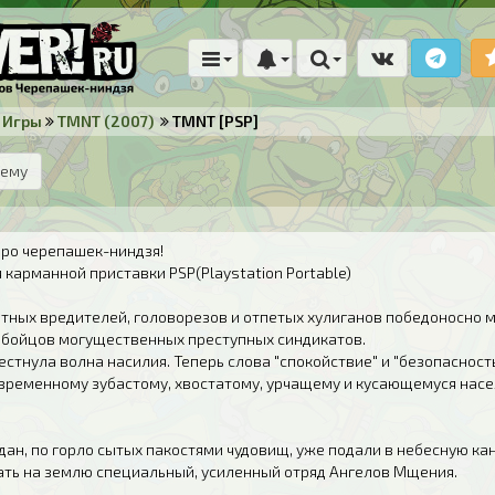
Игры
TMNT (2007)
TMNT [PSP]
тему
про черепашек-ниндзя!
 карманной приставки PSP(Playstation Portable)
тных вредителей, головорезов и отпетых хулиганов победоносно 
бойцов могущественных преступных синдикатов.
стнула волна насилия. Теперь слова "спокойствие" и "безопасност
временному зубастому, хвостатому, урчащему и кусающемуся насе
ан, по горло сытых пакостями чудовищ, уже подали в небесную к
ать на землю специальный, усиленный отряд Ангелов Мщения.