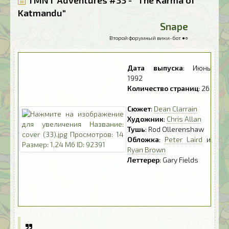
TMNT Adventures #33 - "The Karma of
Katmandu"
Snape
Второй форумный вики-бот ●○
Дата выпуска
: Июнь
1992
Количество страниц
: 26
Сюжет
:
Dean Clarrain
Художник
:
Chris Allan
Тушь
: Rod Ollerenshaw
Обложка
:
Peter Laird
и
Ryan Brown
Леттерер
: Gary Fields
---------------------------
--- ---------- ---------- --
-------- ---------- --------
-- ----------