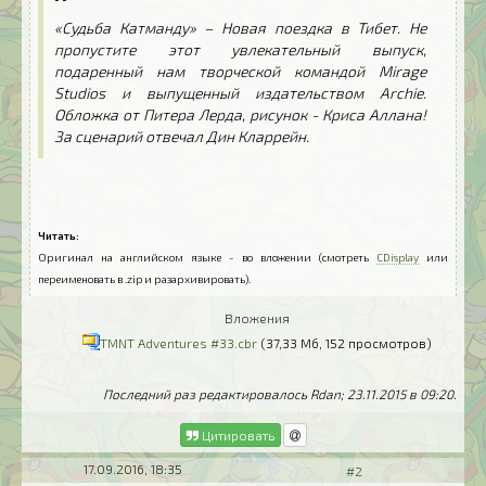
«Судьба Катманду» – Новая поездка в Тибет. Не
пропустите этот увлекательный выпуск,
подаренный нам творческой командой Mirage
Studios и выпущенный издательством Archie.
Обложка от Питера Лерда, рисунок - Криса Аллана!
За сценарий отвечал Дин Кларрейн.
..
..
Читать:
Оригинал на английском языке - во вложении (смотреть
CDisplay
или
переименовать в .zip и разархивировать).
Вложения
TMNT Adventures #33.cbr
(37,33 Мб, 152 просмотров)
Последний раз редактировалось Rdan; 23.11.2015 в
09:20
.
Цитировать
17.09.2016, 18:35
#2