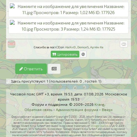
Спасибо за пост (3) от:
AleXviD
,
DemonS
,
Артём Ка
Цитировать
Ответить
Здесь присутствуют: 1
(пользователей: 0 , гостей: 1)
:
Часовой пояс GMT +3, время:
19:53
, дата:
07.08.2026
. Московское
время:
19:53
Форум и поддержка: © 2009–2026
Krang
.
Обратная связь
-
Администрация форума
-
Вверх
Форум работает на движке vBulletin® (copyright ©2000 - 2026, Jelsoft Enterprises Ltd, перевод от
zCarot
). Этот сайт никак не связан с Mirage Studios, Viacom, MTV Networks или Nickelodeon и
является некоммерческим фан-проектом. Права на персонажей © 1983 - 2009 Mirage Studios:
Teenage Mutant Ninja Turtles® and related is registered trademarks of
Mirage Studios
USA; © 2009 -
2020 Viacom, MTV Networks, Nickelodeon: Teenage Mutant Ninja Turtles® and related is registered
trademarks of Viacom, MTV Networks, Nickelodeon. Форум является постмодерируемым, поэтому
мы не можем моментально реагировать на все нарушения. Все сообщения на форуме отражают