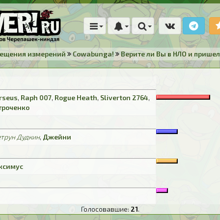
мещения измерений
Cowabunga!
Верите ли Вы в НЛО и пришел
rseus
,
Raph 007
,
Rogue Heath
,
Sliverton 2764
,
троченко
трун Дудкин
,
Джейни
ксимус
Голосовавшие:
21
.