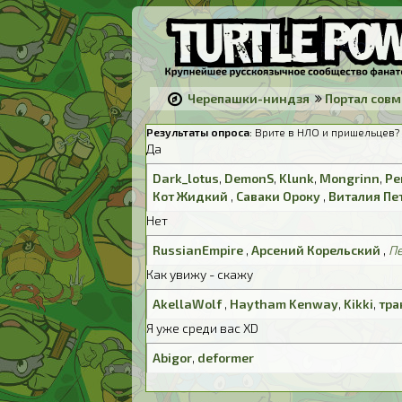
Черепашки-ниндзя
Портал сов
Результаты опроса
: Врите в НЛО и пришельцев?
Да
Dark_lotus
,
DemonS
,
Klunk
,
Mongrinn
,
Pe
Кот Жидкий
,
Саваки Ороку
,
Виталия Пе
Нет
RussianEmpire
,
Арсений Корельский
,
Пе
Как увижу - скажу
AkellaWolf
,
Haytham Kenway
,
Kikki
,
тра
Я уже среди вас XD
Abigor
,
deformer