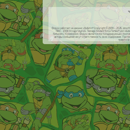
Ч
Форум работает на движке vBulletin® (copyright ©2000 - 2026, Jelsoft 
1983 - 2009 Mirage Studios: Teenage Mutant Ninja Turtles® and relat
Networks, Nickelodeon. Форум является постмодерируемым, поэтом
авторы сообщений несут ответственность за их содержание. При п
правила ф