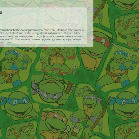
58
odeon и является некоммерческим фан-проектом. Права на персонажей ©
inja Turtles® and related is registered trademarks of Viacom, MTV
я их авторов, а не администрации форума, соответственно, только
ательства РФ. Если вы заметили на форуме содержимое, нарушающее
тной связи
.