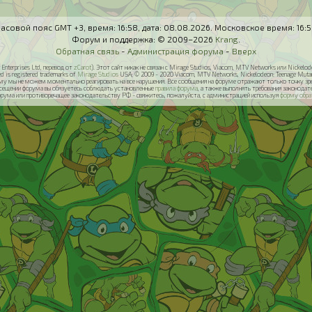
асовой пояс GMT +3, время:
16:58
, дата:
08.08.2026
. Московское время:
16:
Форум и поддержка: © 2009–2026
Krang
.
Обратная связь
-
Администрация форума
-
Вверх
Enterprises Ltd, перевод от
zCarot
). Этот сайт никак не связан с Mirage Studios, Viacom, MTV Networks или Nickel
ed is registered trademarks of
Mirage Studios
USA; © 2009 - 2020 Viacom, MTV Networks, Nickelodeon: Teenage Mutant N
у мы не можем моментально реагировать на все нарушения. Все сообщения на форуме отражают только точку зрени
осещении форума вы обязуетесь соблюдать установленные
правила форума
, а также выполнять требования законод
орума или противоречащее законодательству РФ - свяжитесь, пожалуйста, с администрацией используя
форму обра