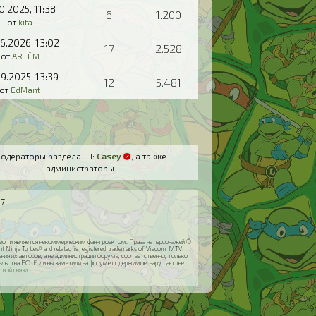
10.2025,
11:38
6
1.200
от
kita
06.2026,
13:02
17
2.528
от
ARTЁM
09.2025,
13:39
12
5.481
от
EdMant
одераторы раздела - 1:
Casey
, а также
администраторы
17
odeon и является некоммерческим фан-проектом. Права на персонажей ©
inja Turtles® and related is registered trademarks of Viacom, MTV
я их авторов, а не администрации форума, соответственно, только
ательства РФ. Если вы заметили на форуме содержимое, нарушающее
тной связи
.