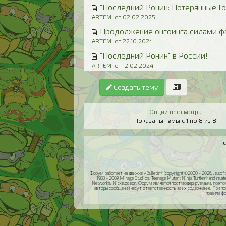
"Последний Ронин: Потерянные Год
ARTЁM, от 02.02.2025
Продолжение онгоинга силами фа
ARTЁM, от 22.10.2024
"Последний Ронин" в России!
ARTЁM, от 12.02.2024
Создать тему
Опции просмотра
Показаны темы с 1 по 8 из 8
Форум работает на движке vBulletin® (copyright ©2000 - 2026, Jelsoft 
1983 - 2009 Mirage Studios: Teenage Mutant Ninja Turtles® and relat
Networks, Nickelodeon. Форум является постмодерируемым, поэтом
авторы сообщений несут ответственность за их содержание. При п
правила ф