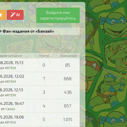
Войдите или
AI
зарегистрируйтесь
Фан-издания от «Банзай»
леднее сообщение
Ответов
Просмотров
08.2026,
15:13
0
85
от
ARTЁM
06.2026,
12:02
7
668
от
ARTЁM
06.2026,
12:13
3
436
от
ARTЁM
04.2026,
16:47
4
657
от
Casey
05.2026,
19:06
5
1.015
от
ARTЁM