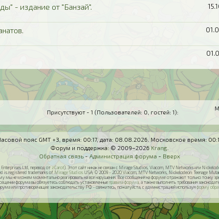
ы" - издание от "Банзай".
15.
натов.
01.
01.
М
Присутствуют - 1 (Пользователей: 0, гостей: 1):
Часовой пояс GMT +3, время:
00:17
, дата:
08.08.2026
. Московское время:
00:
Форум и поддержка: © 2009–2026
Krang
.
Обратная связь
-
Администрация форума
-
Вверх
Enterprises Ltd, перевод от
zCarot
). Этот сайт никак не связан с Mirage Studios, Viacom, MTV Networks или Nickel
ed is registered trademarks of
Mirage Studios
USA; © 2009 - 2020 Viacom, MTV Networks, Nickelodeon: Teenage Mutant N
у мы не можем моментально реагировать на все нарушения. Все сообщения на форуме отражают только точку зрени
осещении форума вы обязуетесь соблюдать установленные
правила форума
, а также выполнять требования законод
орума или противоречащее законодательству РФ - свяжитесь, пожалуйста, с администрацией используя
форму обра