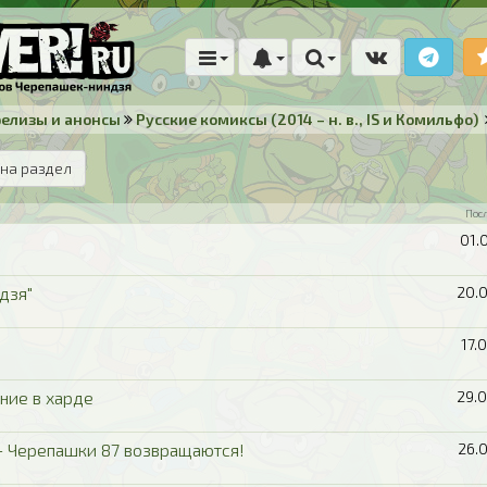
релизы и анонсы
Русские комиксы (2014 – н. в., IS и Комильфо)
на раздел
Пос
01.
дзя"
20.
17.
ание в харде
29.
- Черепашки 87 возвращаются!
26.