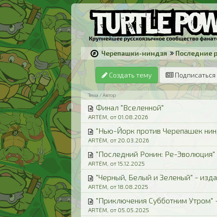
Черепашки-ниндзя
Последние 
Создать тему
Подписаться 
Тема / Автор
Финал "Вселенной"
ARTЁM, от 01.08.2026
"Нью-Йорк против Черепашек нин
ARTЁM, от 20.03.2026
"Последний Ронин: Ре-Эволюция"
ARTЁM, от 15.12.2025
"Черный, Белый и Зеленый" - изд
ARTЁM, от 18.08.2025
"Приключения Субботним Утром" 
ARTЁM, от 05.05.2025