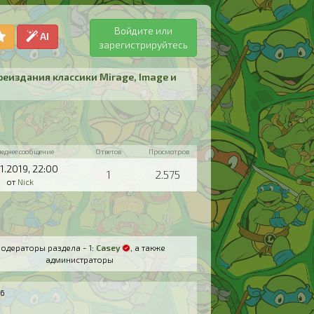
Войдите или
AI
зарегистрируйтесь
реиздания классики Mirage, Image и
леднее сообщение
Ответов
Просмотров
01.2019,
22:00
1
2.575
от
Nick
одераторы раздела - 1:
Casey
, а также
администраторы
36