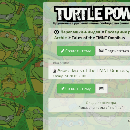
Черепашки-ниндзя
Последние 
Archie
Tales of the TMNT Omnibus
Создать тему
Подписаться 
Тема / Автор
Анонс Tales of the TMNT Omnibus, 
Casey, от 26.01.2018
Создать тему
Опции просмотра
Показаны темы с 1 по 1 из 1
Ч