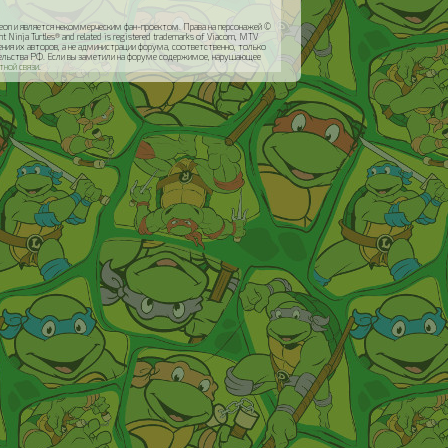
odeon и является некоммерческим фан-проектом. Права на персонажей ©
inja Turtles® and related is registered trademarks of Viacom, MTV
я их авторов, а не администрации форума, соответственно, только
ательства РФ. Если вы заметили на форуме содержимое, нарушающее
тной связи
.