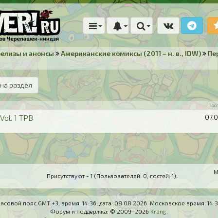
релизы и анонсы
Американские комиксы (2011 – н. в., IDW)
Пе
на раздел
Пос
Vol. 1 TPB
07.
М
Присутствуют - 1 (Пользователей: 0, гостей: 1):
асовой пояс GMT +3, время:
14:36
, дата:
08.08.2026
. Московское время:
14:
Форум и поддержка: © 2009–2026
Krang
.