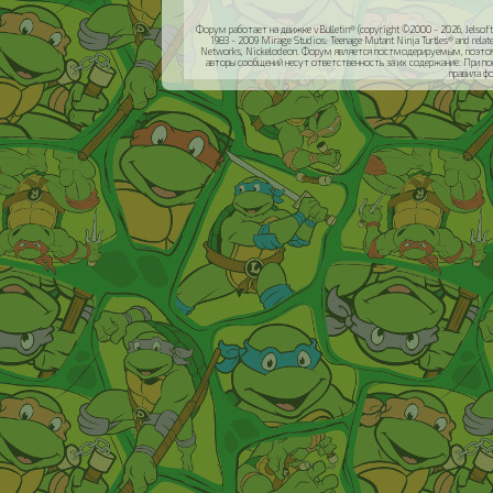
Форум работает на движке vBulletin® (copyright ©2000 - 2026, Jelsoft 
1983 - 2009 Mirage Studios: Teenage Mutant Ninja Turtles® and relat
Networks, Nickelodeon. Форум является постмодерируемым, поэтом
авторы сообщений несут ответственность за их содержание. При п
правила ф