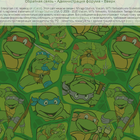
Обратная связь
-
Администрация форума
-
Вверх
Enterprises Ltd, перевод от
zCarot
). Этот сайт никак не связан с Mirage Studios, Viacom, MTV Networks или Nickel
ed is registered trademarks of
Mirage Studios
USA; © 2009 - 2020 Viacom, MTV Networks, Nickelodeon: Teenage Mutant N
у мы не можем моментально реагировать на все нарушения. Все сообщения на форуме отражают только точку зрени
осещении форума вы обязуетесь соблюдать установленные
правила форума
, а также выполнять требования законод
орума или противоречащее законодательству РФ - свяжитесь, пожалуйста, с администрацией используя
форму обра