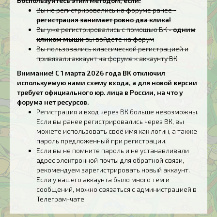
Воспользуйтесь этим методом, если:
Вы не регистрировались на форуме ранее -
регистрация занимает ровно два клика!
Вы уже регистрировались с помощью ВК -
одним
кликом мыши
вы войдёте на форум
Вы пользовались классической регистрацией и
привязали аккаунт на форуме к аккаунту ВК
Внимание! С 1 марта 2026 года ВК отключил
используемую нами схему входа, а для новой версии
требует официального юр. лица в России, на что у
форума нет ресурсов.
Регистрация и вход через ВК больше невозможны.
Если вы ранее регистрировались через ВК, вы
можете использовать своё имя как логин, а также
пароль предложенный при регистрации.
Если вы не помните пароль и не устанавливали
адрес электронной почты для обратной связи,
рекомендуем зарегистрировать новый аккаунт.
Если у вашего аккаунта было много тем и
сообщений, можно связаться с администрацией в
Телеграм-чате.