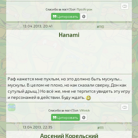
Спасибо за пост (1) от:
Про Игрок
Цитировать
13.04.2013, 20:41
#110
Hanami
Раф кажется мне пухлым, но это должно быть мускулы...
мускулы. В целом не плохо, но как сказали сверху, Дон как
сутулый дрыщ.) Но всё же, мне не терпится увидеть эту игру
и персонажей в действии. Буду ждать.
Спасибо за пост (1) от:
VIKnick
Цитировать
13.04.2013, 22:35
#111
Арсений Корельский