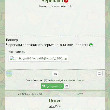
Черепаха
Главред группы форума ВК
Баннер
Черепахи доставляют, серьезно, они мне нравятся
Миниатюры
Спасибо за пост (3) от:
DemonS
,
donatello46
,
Шторм
Цитировать
23.04.2013, 00:51
#117
Uruxc
a.k.a.
Юра