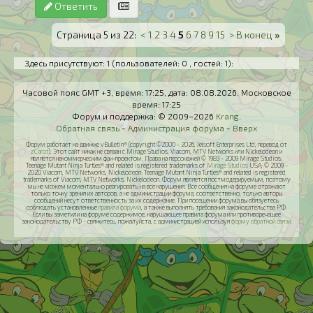
Ответить
Страница 5 из 22:
<
1
2
3
4
5
6
7
8
9
15
>
В конец
»
Здесь присутствуют: 1
(пользователей: 0 , гостей: 1)
:
Часовой пояс GMT +3, время:
17:25
, дата:
08.08.2026
. Московское
время:
17:25
Форум и поддержка: © 2009–2026
Krang
.
Обратная связь
-
Администрация форума
-
Вверх
Форум работает на движке vBulletin® (copyright ©2000 - 2026, Jelsoft Enterprises Ltd, перевод от
zCarot
). Этот сайт никак не связан с Mirage Studios, Viacom, MTV Networks или Nickelodeon и
является некоммерческим фан-проектом. Права на персонажей © 1983 - 2009 Mirage Studios:
Teenage Mutant Ninja Turtles® and related is registered trademarks of
Mirage Studios
USA; © 2009 -
2020 Viacom, MTV Networks, Nickelodeon: Teenage Mutant Ninja Turtles® and related is registered
trademarks of Viacom, MTV Networks, Nickelodeon. Форум является постмодерируемым, поэтому
мы не можем моментально реагировать на все нарушения. Все сообщения на форуме отражают
только точку зрения их авторов, а не администрации форума, соответственно, только авторы
сообщений несут ответственность за их содержание. При посещении форума вы обязуетесь
соблюдать установленные
правила форума
, а также выполнять требования законодательства РФ.
Если вы заметили на форуме содержимое, нарушающее правила форума или противоречащее
законодательству РФ - свяжитесь, пожалуйста, с администрацией используя
форму обратной связи
.