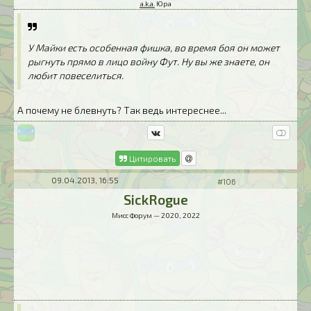
a.k.a.
Юра
У Майки есть особенная фишка, во время боя он может
рыгнуть прямо в лицо войну Фут. Ну вы же знаете, он
любит повеселиться.
А почему не блевнуть? Так ведь интереснее...
Цитировать
09.04.2013, 16:55
#106
SickRogue
Мисс Форум — 2020, 2022