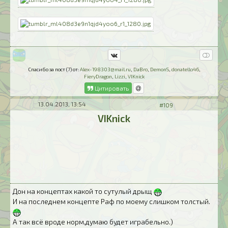
Спасибо за пост (7) от:
Alex-198303@mail.ru
,
DaBro
,
DemonS
,
donatello46
,
FieryDragon
,
Lizzi
,
VIKnick
Цитировать
13.04.2013, 13:54
#109
VIKnick
Дон на концептах какой то сутулый дрыщ
И на последнем концепте Раф по моему слишком толстый.
А так всё вроде норм,думаю будет играбельно.)