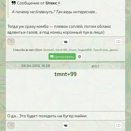
Сообщение от
Uruxc
А почему не блевнуть? Так ведь интереснее...
Тогда уж сразу комбо — плевок соплёй, потом облако
ядовитых газов, а под конец коронный пук в лицо)
Спасибо за пост (6) от:
DemonS
,
tmnt+99
,
Uruxc
,
Андрей98
,
Про Игрок
,
донни
Цитировать
09.04.2013, 19:28
#107
tmnt+99
О да... Это будет походить на бугер майки