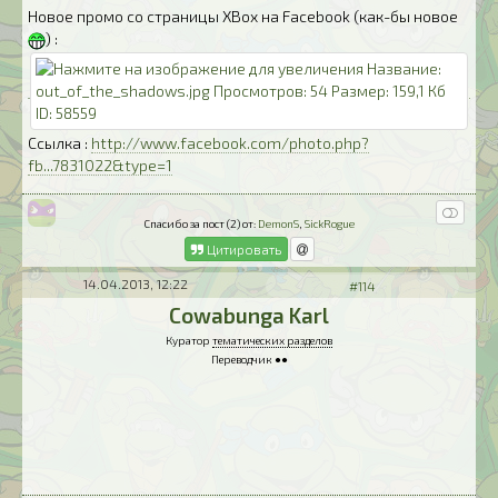
Новое промо со страницы XBox на Facebook (как-бы новое
) :
Ссылка :
http://www.facebook.com/photo.php?
fb...7831022&type=1
Спасибо за пост (2) от:
DemonS
,
SickRogue
Цитировать
14.04.2013, 12:22
#114
Cowabunga Karl
Куратор
тематических разделов
Переводчик ●●