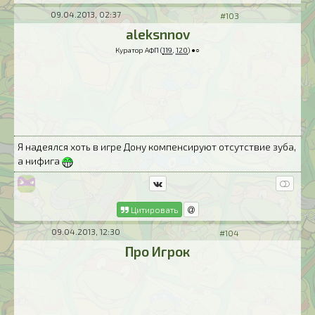
09.04.2013, 02:37
#103
aleksnnov
Куратор АФП (
119
,
120
) ●○
Я надеялся хоть в игре Дону компенсируют отсутствие зуба,
а нифига
Цитировать
09.04.2013, 12:30
#104
Про Игрок