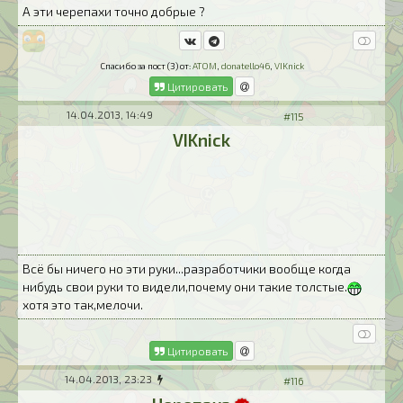
А эти черепахи точно добрые ?
Спасибо за пост (3) от:
ATOM
,
donatello46
,
VIKnick
Цитировать
14.04.2013, 14:49
#115
VIKnick
Всё бы ничего но эти руки...разработчики вообще когда
нибудь свои руки то видели,почему они такие толстые.
хотя это так,мелочи.
Цитировать
14.04.2013, 23:23
#116