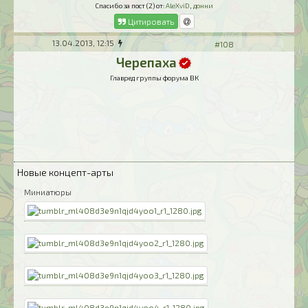
Спасибо за пост (2) от:
AleXviD
,
донни
Цитировать
13.04.2013, 12:15
#108
Черепаха
Главред группы форума ВК
Новые концепт-арты
Миниатюры