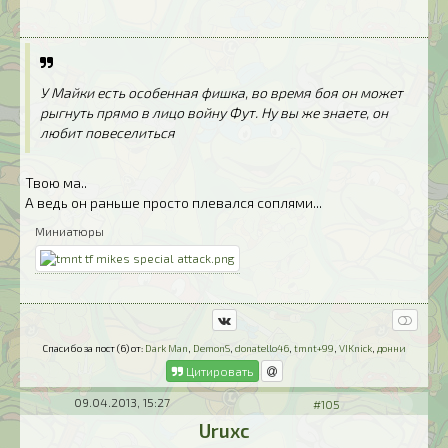
У Майки есть особенная фишка, во время боя он может
рыгнуть прямо в лицо войну Фут. Ну вы же знаете, он
любит повеселиться
Твою ма..
А ведь он раньше просто плевался соплями...
Миниатюры
Спасибо за пост (6) от:
Dark Man
,
DemonS
,
donatello46
,
tmnt+99
,
VIKnick
,
донни
Цитировать
09.04.2013, 15:27
#105
Uruxc