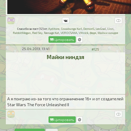
Спасибо за пост (12) от:
Ayditore
,
Cowabunga Karl
,
DemonS
,
LeoGoal
,
Lizzi
,
RabbitMegan
,
Red Sky
,
Teenage Kat
,
VEROCSANA
,
VIKnick
,
Федя
,
Майки ниндзя
Цитировать
25.04.2013, 13:41
#125
Майки ниндзя
А я поиграю из-за того что ограничение 16+ и от создателей
Star Wars The Force Unleashed II
Цитировать