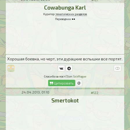
Cowabunga Karl
Куратор
тематических разделов
Переводчик ●●
Хорошая боевка, но черт, эти дурацкие вспышки все портят.
Спасибо за пост (1) от:
SickRogue
Цитировать
24.04.2013, 01:10
#122
Smertokot