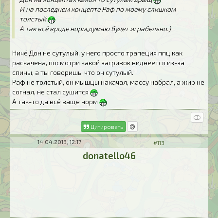
И на последнем концепте Раф по моему слишком
толстый.
А так всё вроде норм,думаю будет играбельно.)
Ничё Дон не сутулый, у него просто трапеция ппц как
раскачена, посмотри какой загривок виднеется из-за
спины, а ты говоришь, что он сутулый.
Раф не толстый, он мышцы накачал, массу набрал, а жир не
согнал, не стал сушится
А так-то да всё ваще норм
Цитировать
14.04.2013, 12:17
#113
donatello46