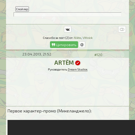
Спасибо за пост (2) от:
Nikto
,
VIKnick
Цитировать
23.04.2013, 21:52
#120
ARTЁM
Руководитель
Dream Studios
Первое характер-промо (Микеланджело):