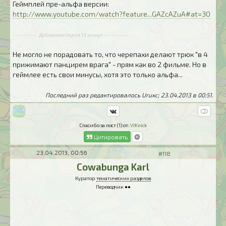
Геймплей пре-альфа версии:
http://www.youtube.com/watch?feature...GAZcAZuA#at=30
---------- Добавлено спустя 13 минут ----------
Не могло не порадовать то, что черепахи делают трюк "в 4
прижимают панцирем врага" - прям как во 2 фильме. Но в
геймлее есть свои минусы, хотя это только альфа...
Последний раз редактировалось Uruxc; 23.04.2013 в
00:51
.
Спасибо за пост (1) от:
VIKnick
Цитировать
23.04.2013, 00:56
#118
Cowabunga Karl
Куратор
тематических разделов
Переводчик ●●