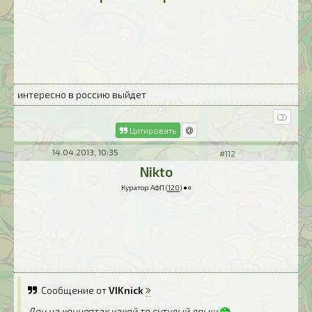
интересно в россию выйдет
Цитировать
14.04.2013, 10:35
#112
Nikto
Куратор АФП (
120
) ●○
Сообщение от
VIKnick
Дон на концептах какой то сутулый дрыщ