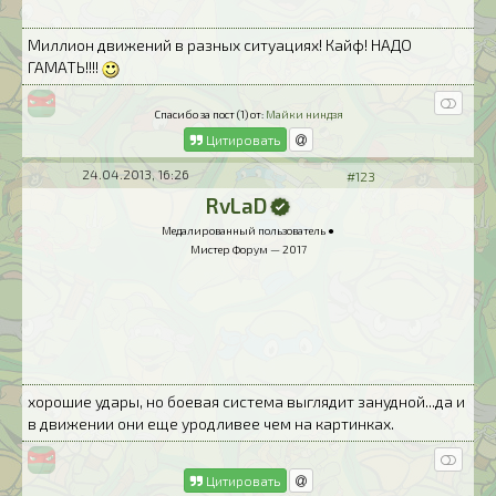
Миллион движений в разных ситуациях! Кайф! НАДО
ГАМАТЬ!!!!
Спасибо за пост (1) от:
Майки ниндзя
Цитировать
24.04.2013, 16:26
#123
RvLaD
Медалированный пользователь ●
Мистер Форум — 2017
хорошие удары, но боевая система выглядит занудной...да и
в движении они еще уродливее чем на картинках.
Цитировать