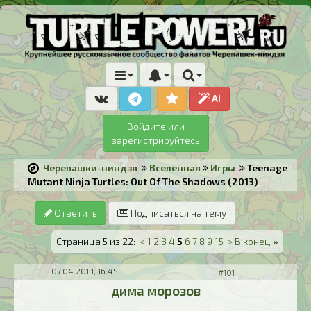
AI
Войдите или
зарегистрируйтесь
Черепашки-ниндзя
Вселенная
Игры
Teenage
Mutant Ninja Turtles: Out Of The Shadows (2013)
Ответить
Подписаться на тему
Страница 5 из 22:
<
1
2
3
4
5
6
7
8
9
15
>
В конец
»
07.04.2013, 16:45
#101
дима морозов