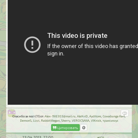
Спасибо за пост (11) от:
Alex-198303@mail.ru
,
AleXviD
,
Ayditore
,
Cowabunga Karl
,
DemonS
,
Lizzi
,
RabbitMegan
,
Sherry
,
VEROCSANA
,
VIKnick
,
траксимус
Цитировать
23.04.2013, 22:00
#121