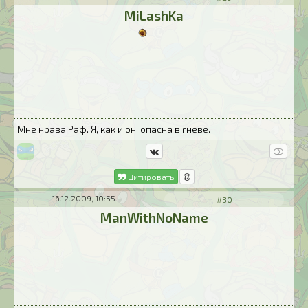
MiLashKa
Мне нрава Раф. Я, как и он, опасна в гневе.
Цитировать
16.12.2009, 10:55
#30
ManWithNoName