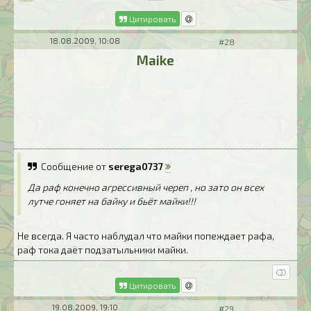
Цитировать
18.08.2009, 10:08
#28
Maike
Сообщение от
serega0737
Да раф конечно агрессивный череп , но зато он всех
лутче гоняет на байку и бьёт майки!!!
Не всегда. Я часто наблудал что майки попеждает рафа,
раф тока даёт подзатыльники майки.
Цитировать
19.08.2009, 19:10
#29