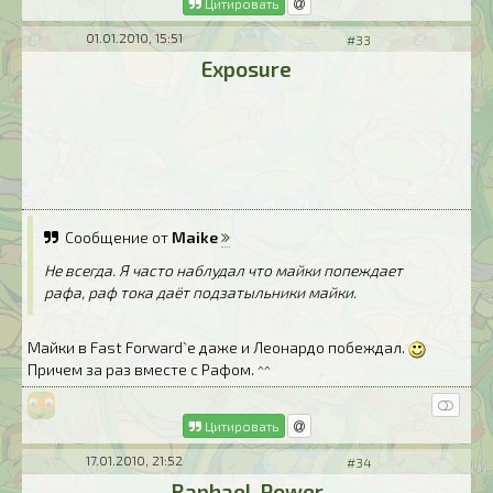
Цитировать
01.01.2010, 15:51
#33
Exposure
Сообщение от
Maike
Не всегда. Я часто наблудал что майки попеждает
рафа, раф тока даёт подзатыльники майки.
Майки в Fast Forward`e даже и Леонардо побеждал.
Причем за раз вместе с Рафом. ^^
Цитировать
17.01.2010, 21:52
#34
Raphael-Power