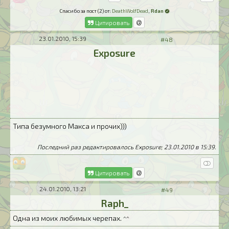
Спасибо за пост (2) от:
DeathWolfDead
,
Rdan
Цитировать
23.01.2010, 15:39
#48
Exposure
Типа безумного Макса и прочих)))
Последний раз редактировалось Exposure; 23.01.2010 в
15:39
.
Цитировать
24.01.2010, 13:21
#49
Raph_
Одна из моих любимых черепах. ^^