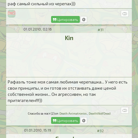
раф самый сильный из черепах)))
Цитировать
01.01.2010, 02:16
#31
Kin
Рафаэль тоже моя самая любимая черепашка... У него есть
свои принципы, и он готов их отстаивать даже ценой
собственной жизни... Он агрессивен, но так
притягателен!!!!))
Спасибо за пост (2) от:
Death Animatronics
,
DeathWolfDead
Цитировать
01.01.2010, 15:19
#32