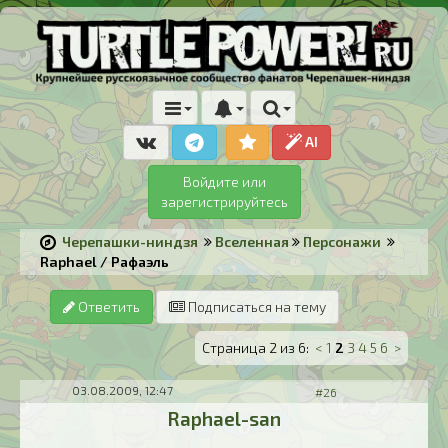
AI
Войдите или
зарегистрируйтесь
Черепашки-ниндзя
Вселенная
Персонажи
Raphael / Рафаэль
Ответить
Подписаться на тему
Страница 2 из 6:
<
1
2
3
4
5
6
>
03.08.2009, 12:47
#26
Raphael-san