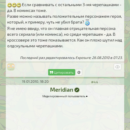
Если сравнивать с остальными 3-мя черепашками -
да. В комиксах тоже.
Разве можно называть положительным персонажем героя,
который, к примеру, чуть не убил брата?
Я не имею ввиду, что он главная отрицательная персона
всего сериала (или комикса), но среди черепашек - да. В
кроссовере это тоже показывается. Как он плохо шутил над
олдскульными черепашками.
Последний раз редактировалось Exposure; 26.08.2010 в
07:23
.
Цитировать
19.01.2010, 18:20
#44
Meridian
Медалированный пользователь ●