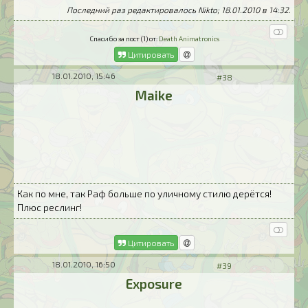
Последний раз редактировалось Nikto; 18.01.2010 в
14:32
.
Спасибо за пост (1) от:
Death Animatronics
Цитировать
18.01.2010, 15:46
#38
Maike
Как по мне, так Раф больше по уличному стилю дерётся!
Плюс реслинг!
Цитировать
18.01.2010, 16:50
#39
Exposure