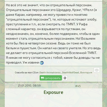
Но всё это не значит, что он отрицательный персонаж.
Отрицательные персонажи это Шреддер, Крэнг, Ч'Релл (я
даже Караи, например, не могу привести к понятию
"отрицательный персонаж"), те, которые источают злобу,
преступления и т.п., если смотреть по TMNT. У Рафа
сложный характер, он взрывается по пустякам, он
неоднозначен, он, конечно, более подвержен, чтобы в один
момент стать отрицательным персонажем. Но! Возьмем
хотя бы Лео в четвертом сезоне. Ведь он тоже не был
белым и пушистым. Он напал на своего учителя. Но это ведь
не делает его отрицательной персоной Вселенной TMNT.
Я никак не могу согласиться с тобой, какие бы доводы ты не
приводил. Уж извини
Спасибо за пост (3) от:
Death Animatronics
,
DeathWolfDead
,
Виктория
Цитировать
21.01.2010, 08:59
#45
Exposure