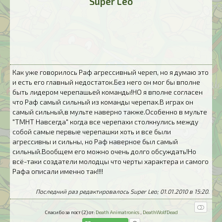
Super Leo
Как уже говорилось Раф агрессивный череп, но я думаю это
и есть его главный недостаток.Без него он мог бы вполне
быть лидером черепашьей команды!НО я вполне согласен
что Раф самый сильный из команды черепах.В играх он
самый сильный,в мульте наверно также.Особенно в мульте
"ТМНТ Навсегда" когда все черепахи столкнулись между
собой самые первые черепашки хоть и все были
агрессивны и сильны, но Раф наверное был самый
сильный.Вообщем его можно очень долго обсуждать!Но
всё-таки создатели молодцы что черты характера и самого
Рафа описали именно так!!!!
Последний раз редактировалось Super Leo; 01.01.2010 в
15:20
.
Спасибо за пост (2) от:
Death Animatronics
,
DeathWolfDead