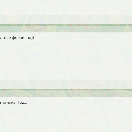
тут все феерично))
 паника!!!! хдд