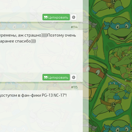
Цитировать
#114
перемены, аж страшно)))))Поэтому очень
аранее спасибо))))
Цитировать
#115
оступом в фан-фики PG-13 NC-17"!