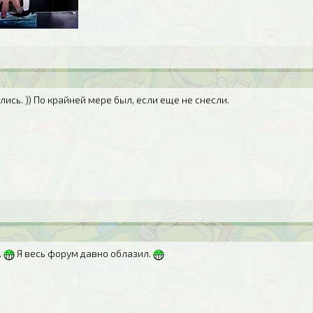
улись. )) По крайней мере был, если еще не снесли.
.
Я весь форум давно облазил.