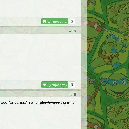
Цитировать
#110
Цитировать
#111
 все "опасные" темы,
Дамблдор
одмины