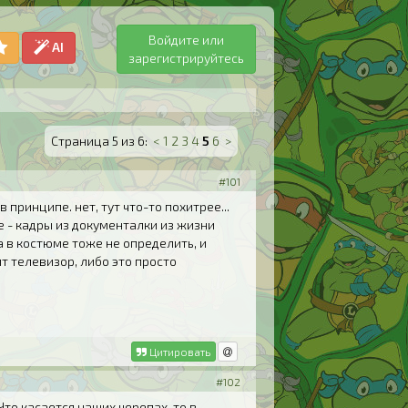
Войдите или
AI
зарегистрируйтесь
Страница 5 из 6:
<
1
2
3
4
5
6
>
#101
 принципе. нет, тут что-то похитрее...
е - кадры из документалки из жизни
 в костюме тоже не определить, и
т телевизор, либо это просто
Цитировать
#102
 Что касается наших черепах, то в