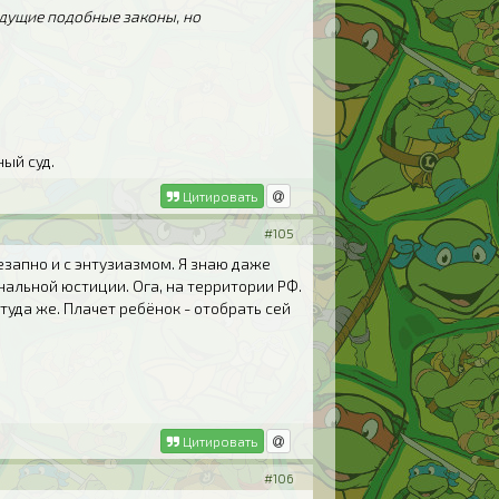
дыдущие подобные законы, но
ый суд.
Цитировать
#105
запно и с энтузиазмом. Я знаю даже
альной юстиции. Ога, на территории РФ.
туда же. Плачет ребёнок - отобрать сей
Цитировать
#106