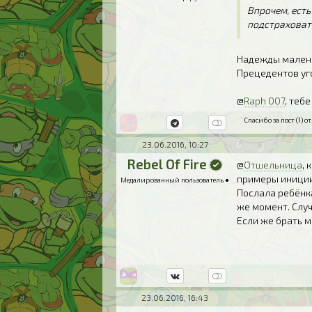
Впрочем, есть
подстраховат
Надежды малень
Прецедентов уг
@
Raph 007
, теб
Спасибо за пост (1) от
23.06.2016, 10:27
Rebel Of Fire
@
Отшельница
,
примеры иниции
Медалированный пользователь ●
Послала ребёнка
же момент. Случ
Если же брать 
23.06.2016, 16:43