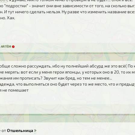
о "подростки" - значит они вне зависимости от того, на сколько выг
н. И тут ничего сделать нельзя. Ну разве что изменить название вс
но. Хах.
:
ARTЁM
вообще сложно рассуждать, ибо ну полнейший абсурд же это всё( По
 мерять: вот если у меня герои японцы, у которых оно в 20, то их
жания им прописать? Звучит как бред, но тем не менее...
адежда, что выполняться оно будет через то же место, что и преды
я не помешает
 от
Отшельница