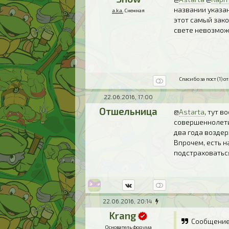
названии указан
a.k.a.
Снежная
этот самый зако
свете невозмож
Спасибо за пост (1) от
22.06.2016, 17:00
Отшельница
@
Astarta
, тут 
совершеннолетие
два года воздер
Впрочем, есть н
подстраховатьс
22.06.2016, 20:14
Krang
Сообщение
Основатель форума