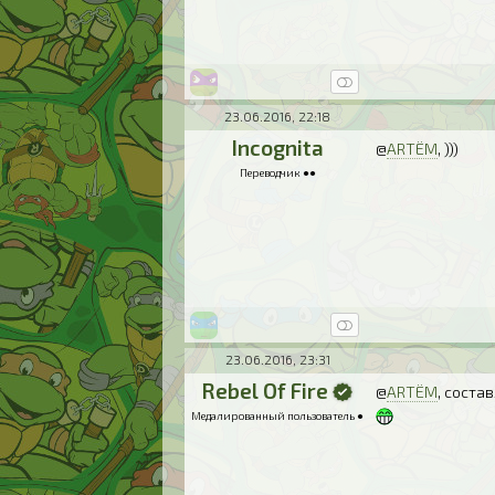
23.06.2016, 22:18
Incognita
@
ARTЁM
, )))
Переводчик ●●
23.06.2016, 23:31
Rebel Of Fire
@
ARTЁM
, соста
Медалированный пользователь ●