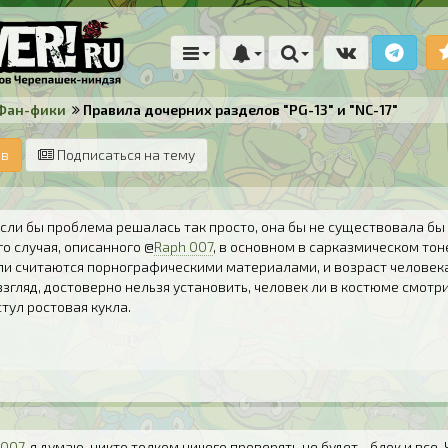
Фан-фики
Правила дочерних разделов "PG-13" и "NC-17"
ов
Подписаться на тему
если бы проблема решалась так просто, она бы не существовала бы в
го случая, описанного @
Raph 007
, в основном в сарказмическом тон
ли считаются порнографическими материалами, и возраст человека
згляд, достоверно нельзя установить, человек ли в костюме смотри
тул ростовая кукла.
 007
, я думаю, никто толком ничего проверять не будет... блок и все.