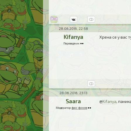
28.06.2016, 22:58
Kifanya
Хрена се у вас 
Переводчик ●●
28.06.2016, 23:13
Saara
@
Kifanya
, паника
Модератор
фан-фиков
●●