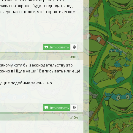
лядят на экране, будут подпадать под
ех черепах в целом, что в практическом
Цитировать
#103
 какому хотя бы законодательству это
 можно в НЦу в наши 18 вписывать или ещё
дущие подобные законы, но
Цитировать
#104