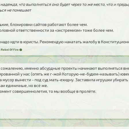
 надежда, что выполняться оно будет через то же место, что и пре
ься не помешает
кие, блокировки сайтов работают более чем.
оловной ответственности за «экстремизм» тоже более чем.
е надо идти в юристы. Рекомендую накатать жалобу в Конституционн
:
Rebel Of Fire
 к сожалению, именно абсурдные проекты начинают выполняться вне
рованной у нас (опять же г-жой Которую-не-будем-называть) ювен
 мусор вынести - под суд мать-ехидну. Заставила игрушки убирать 
аи единичные, но всё же.
момент совершеннолетия, то мы вообще в пролёте.