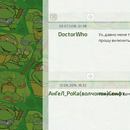
20.07.2016, 01:38
DoctorWho
Ух, давно меня 
прошу включить 
13.08.2016, 16:32
АнГеЛ_РоКа(волчонок)Свифт
Уважаемый админ