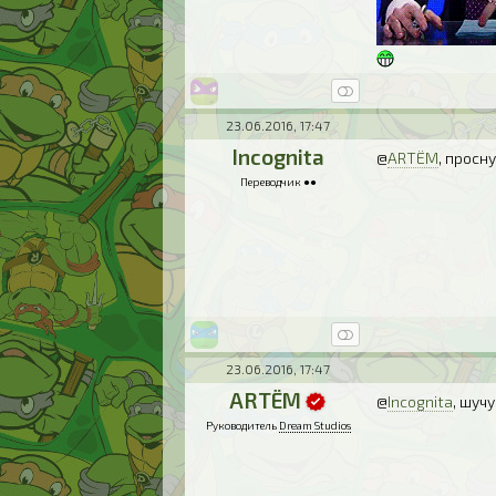
23.06.2016, 17:47
Incognita
@
ARTЁM
, просн
Переводчик ●●
23.06.2016, 17:47
ARTЁM
@
Incognita
, шучу
Руководитель
Dream Studios