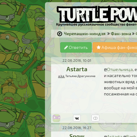
Черепашки-ниндзя
Фан-зона
Ответить
Афиша фан-фик
22.06.2016, 10:01
Astarta
@
Отшельница
, 
и касательно то
a.k.a.
Татьяна Драгункина
животных вряд 
вообще на мой в
посаженная на с
22.06.2016, 16:27
Snow
@
Astarta
@
Raph