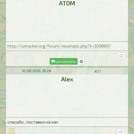
ATOM
http://rutracker.org/forum/viewtopic.php?t=3098897
Цитировать
10.08.2010, 18:28
#27
Alex
спасибо , поставил на кач