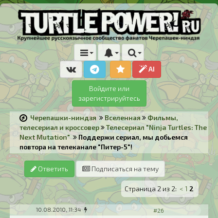
AI
Войдите или
зарегистрируйтесь
Черепашки-ниндзя
Вселенная
Фильмы,
телесериал и кроссовер
Телесериал "Ninja Turtles: The
Next Mutation"
Поддержи сериал, мы добьемся
повтора на телеканале "Питер-5"!
Ответить
Подписаться на тему
Страница 2 из 2:
<
1
2
10.08.2010, 11:34
#26