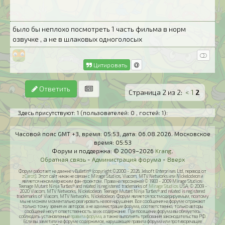
было бы неплохо посмотреть 1 часть фильма в норм
озвучке , а не в шлаковых одноголосых
Цитировать
Ответить
Страница 2 из 2:
<
1
2
Здесь присутствуют: 1
(пользователей: 0 , гостей: 1)
:
Часовой пояс GMT +3, время:
05:53
, дата:
06.08.2026
. Московское
время:
05:53
Форум и поддержка: © 2009–2026
Krang
.
Обратная связь
-
Администрация форума
-
Вверх
Форум работает на движке vBulletin® (copyright ©2000 - 2026, Jelsoft Enterprises Ltd, перевод от
zCarot
). Этот сайт никак не связан с Mirage Studios, Viacom, MTV Networks или Nickelodeon и
является некоммерческим фан-проектом. Права на персонажей © 1983 - 2009 Mirage Studios:
Teenage Mutant Ninja Turtles® and related is registered trademarks of
Mirage Studios
USA; © 2009 -
2020 Viacom, MTV Networks, Nickelodeon: Teenage Mutant Ninja Turtles® and related is registered
trademarks of Viacom, MTV Networks, Nickelodeon. Форум является постмодерируемым, поэтому
мы не можем моментально реагировать на все нарушения. Все сообщения на форуме отражают
только точку зрения их авторов, а не администрации форума, соответственно, только авторы
сообщений несут ответственность за их содержание. При посещении форума вы обязуетесь
соблюдать установленные
правила форума
, а также выполнять требования законодательства РФ.
Если вы заметили на форуме содержимое, нарушающее правила форума или противоречащее