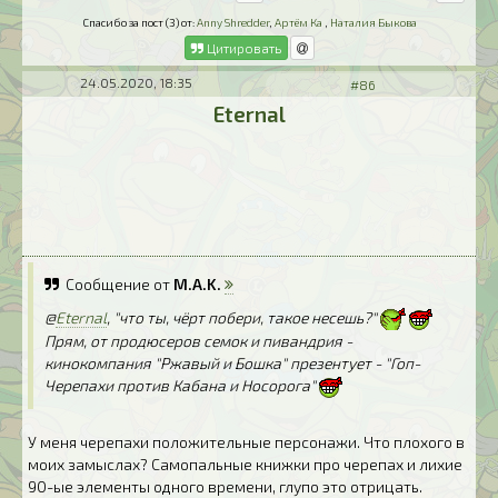
Спасибо за пост (3) от:
Anny Shredder
,
Артём Ка
,
Наталия Быкова
Цитировать
24.05.2020, 18:35
#86
Eternal
Сообщение от
M.A.K.
@
Eternal
, "что ты, чёрт побери, такое несешь?"
Прям, от продюсеров семок и пивандрия -
кинокомпания "Ржавый и Бошка" презентует - "Гоп-
Черепахи против Кабана и Носорога"
У меня черепахи положительные персонажи. Что плохого в
моих замыслах? Самопальные книжки про черепах и лихие
90-ые элементы одного времени, глупо это отрицать.