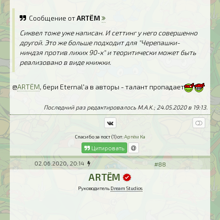
Сообщение от
ARTЁM
Сиквел тоже уже написан. И сеттинг у него совершенно
другой. Это же больше подходит для "Черепашки-
ниндзя против лихих 90-х" и теоритически может быть
реализовано в виде книжки.
@
ARTЁM
, бери Eternal'а в авторы - талант пропадает
Последний раз редактировалось M.A.K.; 24.05.2020 в
19:13
.
Спасибо за пост (1) от:
Артём Ка
Цитировать
02.06.2020, 20:14
#88
ARTЁM
Руководитель
Dream Studios