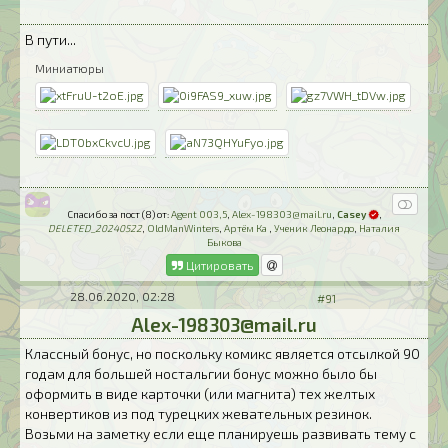
В пути...
Миниатюры
Спасибо за пост (8) от:
Agent 003,5
,
Alex-198303@mail.ru
,
Casey
,
DELETED_20240522
,
OldManWinters
,
Артём Ка
,
Ученик Леонардо
,
Наталия
Быкова
Цитировать
28.06.2020, 02:28
#91
Alex-198303@mail.ru
Классный бонус, но поскольку комикс является отсылкой 90
годам для большей ностальгии бонус можно было бы
оформить в виде карточки (или магнита) тех желтых
конвертиков из под турецких жевательных резинок.
Возьми на заметку если еще планируешь развивать тему с