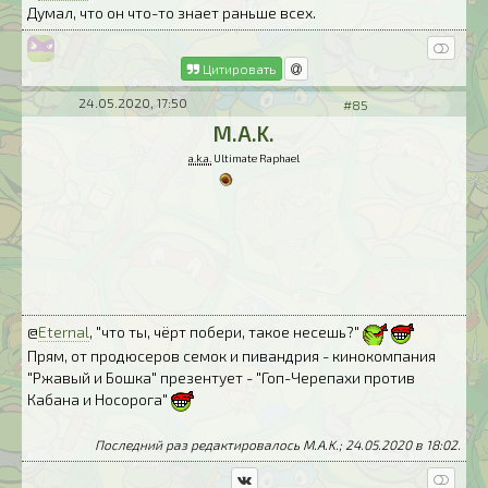
Думал, что он что-то знает раньше всех.
Цитировать
24.05.2020, 17:50
#85
M.A.K.
a.k.a.
Ultimate Raphael
@
Eternal
, "что ты, чёрт побери, такое несешь?"
Прям, от продюсеров семок и пивандрия - кинокомпания
"Ржавый и Бошка" презентует - "Гоп-Черепахи против
Кабана и Носорога"
Последний раз редактировалось M.A.K.; 24.05.2020 в
18:02
.