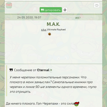
Цитировать
24.05.2020, 19:07
#87
M.A.K.
a.k.a.
Ultimate Raphael
Сообщение от
Eternal
У меня черепахи положительные персонажи. Что
плохого в моих замыслах? Самопальные книжки про
черепах и лихие 90-ые элементы одного времени, глупо
это отрицать.
Да ничего плохого. Гоп-Черепахи - это сила