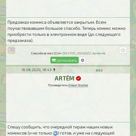
Предзаказ комикса объявляется закрытым. Всем
поучаствовавшим большое спасибо. Теперь комикс можно
приобрести только в электронном виде (до следующего
предзаказа).
Спасибо за пост (2) от:
DELETED_20240522
,
Артём Ка
Цитировать
18.06.2020, 18:43
#89
ARTЁM
Руководитель
Dream Studios
Спешу сообщить, что очередной тираж наших новых
комиксов (и не только
) готов, и уже на следующей