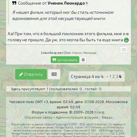
Сообщение от
Ученик Леонардо
Я нашел фильм, который мог бы стать источником
вдохновения для этой несуществующей книги:
Ха! При том, что я большой поклонник этого фильма, мне и в
голову не пришло. Да уж, это могла бы быть та еще книга
Спасибо за пост (1) от:
Ученик Леонардо
Цитировать
Ответить
Страница 4 из 4:
<
1
2
3
4
Здесь присутствуют: 1
(пользователей: 0 , гостей: 1)
:
Часовой пояс GMT +3, время:
02:49
, дата:
07.08.2026
. Московское
время:
02:49
Форум и поддержка: © 2009–2026
Krang
.
Обратная связь
-
Администрация форума
-
Вверх
Форум работает на движке vBulletin® (copyright ©2000 - 2026, Jelsoft Enterprises Ltd, перевод от
zCarot
). Этот сайт никак не связан с Mirage Studios, Viacom, MTV Networks или Nickelodeon и
является некоммерческим фан-проектом. Права на персонажей © 1983 - 2009 Mirage Studios:
Teenage Mutant Ninja Turtles® and related is registered trademarks of
Mirage Studios
USA; © 2009 -
2020 Viacom, MTV Networks, Nickelodeon: Teenage Mutant Ninja Turtles® and related is registered