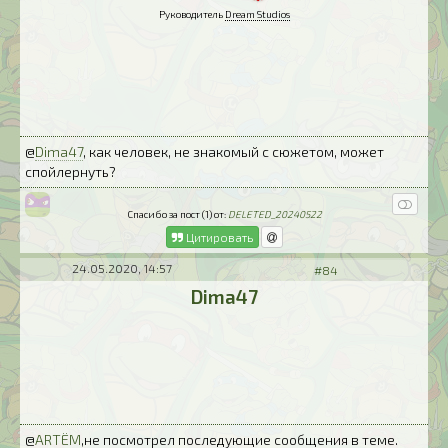
Руководитель
Dream Studios
@
Dima47
, как человек, не знакомый с сюжетом, может
спойлернуть?
Спасибо за пост (1) от:
DELETED_20240522
Цитировать
24.05.2020, 14:57
#84
Dima47
@
ARTЁM
,не посмотрел последующие сообщения в теме.