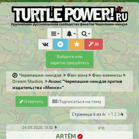
AI
Войдите или
зарегистрируйтесь
Черепашки-ниндзя
Фан-зона
Фан-комиксы
Dream Studios
Анонс "Черепашки-ниндзя против
издательства «Минск»"
Ответить
Подписаться на тему
Страница 4 из 4:
<
1
2
3
4
24.05.2020, 13:32
#76
ARTЁM