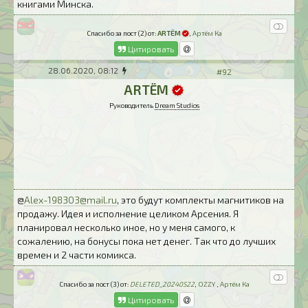
книгами Минска.
Спасибо за пост (2) от:
ARTЁM
,
Артём Ка
Цитировать
28.06.2020, 08:12
#92
ARTЁM
Руководитель
Dream Studios
@
Alex-198303@mail.ru
, это будут комплекты магнитиков на
продажу. Идея и исполнение целиком Арсения. Я
планировал несколько иное, но у меня самого, к
сожалению, на бонусы пока нет денег. Так что до лучших
времен и 2 части комикса.
Спасибо за пост (3) от:
DELETED_20240522
,
OZZY
,
Артём Ка
Цитировать