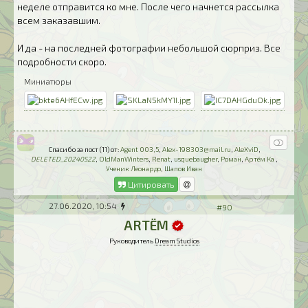
неделе отправится ко мне. После чего начнется рассылка
всем заказавшим.
И да - на последней фотографии небольшой сюрприз. Все
подробности скоро.
Миниатюры
Спасибо за пост (11) от:
Agent 003,5
,
Alex-198303@mail.ru
,
AleXviD
,
DELETED_20240522
,
OldManWinters
,
Renat
,
usquebaugher
,
Роман
,
Артём Ка
,
Ученик Леонардо
,
Шапов Иван
Цитировать
27.06.2020, 10:54
#90
ARTЁM
Руководитель
Dream Studios