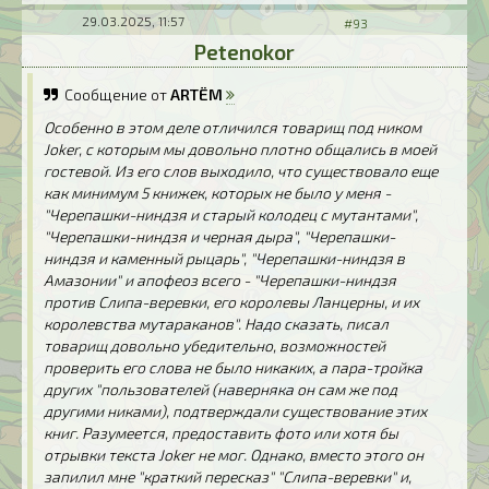
29.03.2025, 11:57
#93
Petenokor
Сообщение от
ARTЁM
Особенно в этом деле отличился товарищ под ником
Joker, с которым мы довольно плотно общались в моей
гостевой. Из его слов выходило, что существовало еще
как минимум 5 книжек, которых не было у меня -
"Черепашки-ниндзя и старый колодец с мутантами",
"Черепашки-ниндзя и черная дыра", "Черепашки-
ниндзя и каменный рыцарь", "Черепашки-ниндзя в
Амазонии" и апофеоз всего - "Черепашки-ниндзя
против Слипа-веревки, его королевы Ланцерны, и их
королевства мутараканов". Надо сказать, писал
товарищ довольно убедительно, возможностей
проверить его слова не было никаких, а пара-тройка
других "пользователей (наверняка он сам же под
другими никами), подтверждали существование этих
книг. Разумеется, предоставить фото или хотя бы
отрывки текста Joker не мог. Однако, вместо этого он
запилил мне "краткий пересказ" "Слипа-веревки" и,