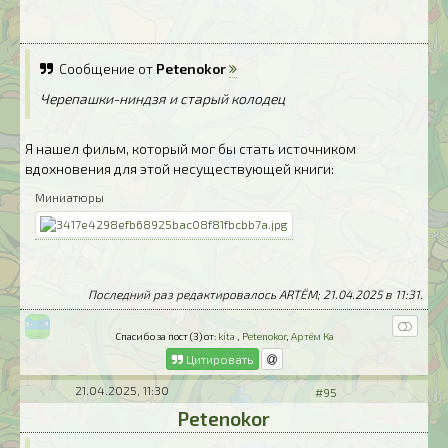
Сообщение от
Petenokor
Черепашки-ниндзя и старый колодец
Я нашел фильм, который мог бы стать источником
вдохновения для этой несуществующей книги:
Миниатюры
Последний раз редактировалось ARTЁM; 21.04.2025 в
11:31
.
Спасибо за пост (3) от:
kita
,
Petenokor
,
Артём Ка
Цитировать
21.04.2025, 11:30
#95
Petenokor