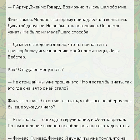
— Я Артур Джеймс Говард. Возможно, ты слышал обо мне.
Филч замер. Человек, которому принадлежала компания.
Дядя той девушки. Но он был так осторожен. Он не мог
узнать. Не было ни малейшего способа.
— До моего сведения дошло, что ты причастен к
прискорбному исчезновению моей племянницы, Лизы
Вебстер.
Как? Откуда он мог узнать?
— Не отрицай, мы уже прошли это. Что я хотел бы знать, так
это где она и что с ней стало?
Филч сглотнул. Что он мог сказать, чтобы все не обернулось
бы еще хуже для него?
— Я не знаю… — еще одно скручивание, и Филч закричал.
Потом давление наконец ослабло, оставив его задыхаться.
— Финеас, Финеас, Финеас. Я думал, ты уже понял, что на