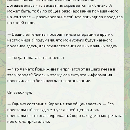
догадывалась, что захватчик скрывается так близко. А
может быть, то было общее разочарование помешанного
на контроле — разочарование той, кто приходила и уходила
по своей воле.
— Ваши лейтенанты проводят иные операции в других
частях мира. Я подумала, что мои услуги будут намного
полезнее здесь, для осуществления самых важных задач.
— Тогда, полагаю, ты знаешь?
— Что Хамато Йоши живет и прячется от вашего гнева в
этом городе? Боюсь, к этому моменту эта информация
просочилась в большую часть организации.
Он вздохнул.
— Однако состояние Караи не так общеизвестно. — Его
пристальный взгляд метнулся к ней, цепко и так
пристально, что она задрожала. Скоро
он
будет смотреть на
нее столь пристально.