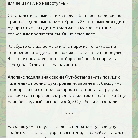
для ее целей, но недоступный.
Оставался красный. С ним следует быть осторожной, но в
принципе дело выполнимо. Красный часто выходил один.
Ну, практически один. Но мальчик в маске не станет
серьезным препятствием. Он не помешает.
Как будто слыша ее мысли, эта парочка появилась на
поверхности, отделав несколько грабителей в переулке.
Это не очень далеко от нью-йоркской штаб-квартиры
Шредера. Отлично. Пора начинать.
Алопекс подала знак своим Фут-ботам занять позицию,
тщательно проинструктировав их заранее, и, бесшумно
перепрыгивая с одной пожарной лестницы на другую,
соскочила в парк совсем рядом с местом ограбления. Еще
один беззвучный сигнал рукой, и Фут-боты атаковали.
* * *
Рафаэль ухмыльнулся, глядя на неподвижную фигуру
грабителя, стараясь укрыться в тени, пока Кейси пытался