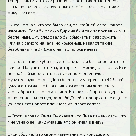
теперь как гигантский разинутый рот, а желтые теперь
глаза покоились на двух тонких стебельках, торчащих из
макушки головы.
Никто не знал, что это было или, по крайней мере, как это
изменить. Если бы только Дирк не был таким поспешным и
беспечным. Ему следовало бы обыскать и разоружить
Филча с самого начала, но крысеныш казался таким
безобидным, а Эй Джею не терпелось начать.
Не стоило также убивать его. Они могли бы допросить его
сейчас. Получить ответы, которые не могли дать врачи. Или,
по крайней мере, дать заслуженно медленную и
мучительную смерть. Дирк был почти уверен, что Эй Джей
думал о том же, но был слишком хорошим человеком,
чтобы бросить это ему в лицо. Его полный провал. Дирк на
мгновение вздрогнул, когда Эй Джей заговорил, все еще не
узнавая его нового влажного хриплого голоса.
— Этот человек, Филч. Он сказал, что Лиза изменилась. Что
я не узнаю ее. Как думаешь, что он имел в виду?
Дирк обдумал это своим измученным умом. Да, это