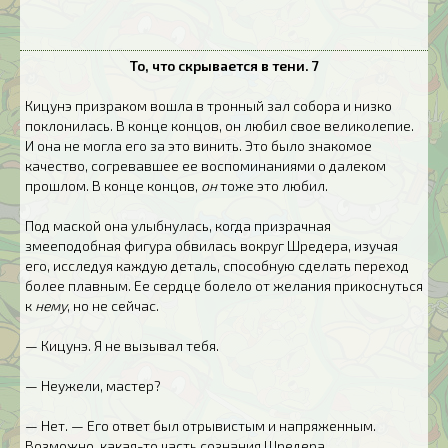
То, что скрывается в тени. 7
Кицунэ призраком вошла в тронный зал собора и низко
поклонилась. В конце концов, он любил свое великолепие.
И она не могла его за это винить. Это было знакомое
качество, согревавшее ее воспоминаниями о далеком
прошлом. В конце концов,
он
тоже это любил.
Под маской она улыбнулась, когда призрачная
змееподобная фигура обвилась вокруг Шредера, изучая
его, исследуя каждую деталь, способную сделать переход
более плавным. Ее сердце болело от желания прикоснуться
к
нему
, но не сейчас.
— Кицунэ. Я не вызывал тебя.
— Неужели, мастер?
— Нет. — Его ответ был отрывистым и напряженным.
Возможно, какая-то часть сознания Шредера