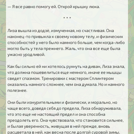
— Я все равно помогу ей. Открой крышку люка.
* * *
Лиза вышла из додзё, измученная, но счастливая. Она
наконец-то привыкла к своему новому телу, и физических
способностей у него было намного больше, чем когда-либо
могло быть у тела прежнего. Жаль, что она все еще была
ужасно уродливой.
Как бы сильно ей ни хотелось рухнуть на диван, Лиза знала,
что должна пошевелиться еще немного, иначе ее мышцы
сведет спазмом. Тренировки с мастером Сплинтером
оказались намного сложнее, чем она думала. Но и намного
полезнее.
Они были изнурительными и физически, и морально, но
чаще всего, доведя себя до предела, Лиза обнаруживала,
что это еще не настоящий предел и она способна
преодолеть его. Она чувствовала, что становится сильнее,
и былая уверенность, живущая в ней прежде, вновь
расцветала в ней, как весна после долгой суровой зимы.