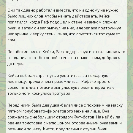
Они так давно работали вместе, что ни одному не нужно
было лишних слов, чтобы начать действовать. Кейси
попятился, когда Раф подошел к стене и замком сложил
руки; а затем он запрыгнул на них, и черепаха подтолкнул
напарника к верху стены, зная, что спуститься тот сумеет
сам.
Позаботившись о Кейси, Раф подпрыгнул и, отталкиваясь то
от здания, то от бетонной стены на стыке с ним, добрался
до верха.
Кейси выбрал спрыгнуть и ухватиться за пожарную
лестницу, прежде чем приземлиться. Раф же просто
соскочил вниз, погасив импульс кувырком вперед, как
только ноги коснулись тротуара.
Перед ними была девушка-белая лиса с похожим на маску
пятном голубовато-фиолетового меха на лице. Она
сражалась с небольшим отрядом Фут-ботов. На ней была
рваная толстовка с капюшоном, оторванными рукавами и
резинкой по низу. Кисти, предплечья и ступни были