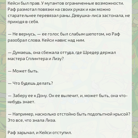
Кейси был прав. У мутантов ограниченные возможности.
Раф размотал повязки на своих руках и как можно
старательнее перевязал раны. Девушка-лиса застонала, не
приходя в себя.
— Не вернусь, — ее голос был слабым шепотом, но Раф
разобрал слова. Кейси навис над ним.
— Думаешь, она сбежала оттуда, где Шредер держал
мастера Сплинтера и Лизу?
— Может быть.
— Что будешь делать?
— Заберу ее к Дону. Он ее вылечит, и, может быть, она что-
нибудь знает.
— Например, насколько отстойно быть подопытной крысой?
Это все, что знала Лиза.
Раф зарычал, и Кейси отступил.