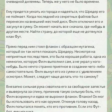
очевидной дилеммы. Теперь же у него не было времени.
Ему придется уехать из города и надеяться, что Шредер его
не поймает. Когда последний из секретных файлов был
перенесен на внешний жесткий диск, Филч отключил его и
засунул в сумку. Он может начать все сначала, где-нибудь в
другом месте. Найти страну, до которой еще не дотянулся
клан Фут.
Прямо перед ним стоял флакон с образцом мутагена,
который он так хотел показать Шредеру. Несмотря на
неприятные последствия, это была хорошая работа, одна из
немногих, которую Филч выполнил сам, а не украл у кого-
нибудь. Было нечто странно приятное в создании чего-либо
самостоятельно. Филч вынул его из сумки и с удивлением
осмотрел. Может, следует чаще делать что-то самому?
Внезапно сильная рука схватила его за свободное запястье
и вывернула за спину, причинив такую сильную боль, что
Филч вскрикнул и едва не выронил флакон. Флакон! Он мог
бы использовать его как оружие. Откинув голову назад,
Филч попытался понять, кто его противник. Если это Фут-
бот, ему крышка.