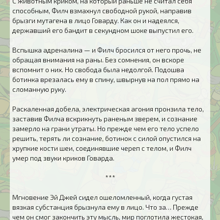
С животным криком, на который раньше не считал себя
способным, Филч взмахнул свободной рукой, направив
брызги мутагена в лицо Говарду. Как он и надеялся,
державший его бандит в секундном шоке выпустил его.
Вспышка адреналина — и Филч бросился от него прочь, не
обращая внимания на раны. Без сомнения, он вскоре
вспомнит о них. Но свобода была недолгой. Подошва
ботинка врезалась ему в спину, швырнув на пол прямо на
сломанную руку.
Раскаленная добела, электрическая агония пронзила тело,
заставив Филча вскрикнуть раненым зверем, и сознание
замерло на грани утраты. Но прежде чем его тело успело
решить, терять ли сознание, ботинок с силой опустился на
хрупкие кости шеи, соединявшие череп с телом, и Филч
умер под звуки криков Говарда.
***
Мгновение Эй Джей сидел ошеломленный, когда густая
вязкая субстанция брызнула ему в лицо. Что за… Прежде
чем он смог закончить эту мысль, мир поглотила жестокая,