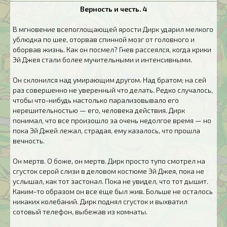
Верность и честь. 4
В мгновение всепоглощающей ярости Дирк ударил мелкого
ублюдка по шее, оторвав спинной мозг от головного и
оборвав жизнь. Как он посмел? Гнев рассеялся, когда крики
Эй Джея стали более мучительными и интенсивными.
Он склонился над умирающим другом. Над братом; на сей
раз совершенно не уверенный что делать. Редко случалось,
чтобы что-нибудь настолько парализовывало его
нерешительностью — его, человека действия. Дирк
понимал, что все произошло за очень недолгое время — но
пока Эй Джей лежал, страдая, ему казалось, что прошла
вечность.
Он мертв. О боже, он мертв. Дирк просто тупо смотрел на
сгусток серой слизи в деловом костюме Эй Джея, пока не
услышал, как тот застонал. Пока не увидел, что тот дышит.
Каким-то образом он все еще был жив. Больше не осталось
никаких колебаний. Дирк поднял сгусток и выхватил
сотовый телефон, выбежав из комнаты.