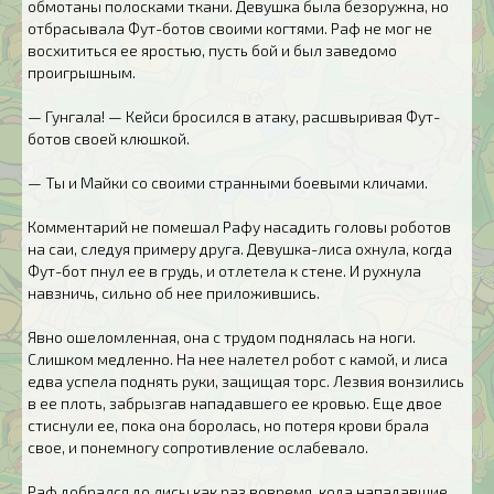
обмотаны полосками ткани. Девушка была безоружна, но
отбрасывала Фут-ботов своими когтями. Раф не мог не
восхититься ее яростью, пусть бой и был заведомо
проигрышным.
— Гунгала! — Кейси бросился в атаку, расшвыривая Фут-
ботов своей клюшкой.
— Ты и Майки со своими странными боевыми кличами.
Комментарий не помешал Рафу насадить головы роботов
на саи, следуя примеру друга. Девушка-лиса охнула, когда
Фут-бот пнул ее в грудь, и отлетела к стене. И рухнула
навзничь, сильно об нее приложившись.
Явно ошеломленная, она с трудом поднялась на ноги.
Слишком медленно. На нее налетел робот с камой, и лиса
едва успела поднять руки, защищая торс. Лезвия вонзились
в ее плоть, забрызгав нападавшего ее кровью. Еще двое
стиснули ее, пока она боролась, но потеря крови брала
свое, и понемногу сопротивление ослабевало.
Раф добрался до лисы как раз вовремя, кода нападавшие