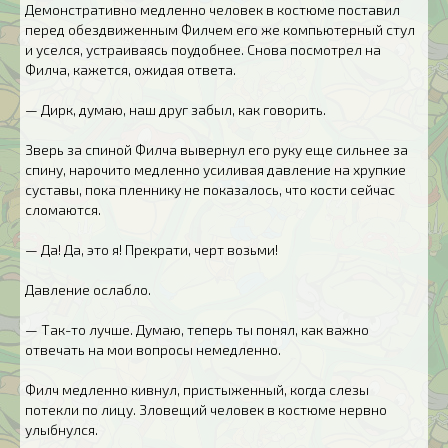
Демонстративно медленно человек в костюме поставил
перед обездвиженным Филчем его же компьютерный стул
и уселся, устраиваясь поудобнее. Снова посмотрел на
Филча, кажется, ожидая ответа.
— Дирк, думаю, наш друг забыл, как говорить.
Зверь за спиной Филча вывернул его руку еще сильнее за
спину, нарочито медленно усиливая давление на хрупкие
суставы, пока пленнику не показалось, что кости сейчас
сломаются.
— Да! Да, это я! Прекрати, черт возьми!
Давление ослабло.
— Так-то лучше. Думаю, теперь ты понял, как важно
отвечать на мои вопросы немедленно.
Филч медленно кивнул, пристыженный, когда слезы
потекли по лицу. Зловещий человек в костюме нервно
улыбнулся.