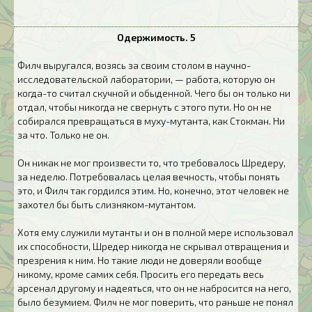
Одержимость. 5
Филч выругался, возясь за своим столом в научно-
исследовательской лаборатории, — работа, которую он
когда-то считал скучной и обыденной. Чего бы он только ни
отдал, чтобы никогда не свернуть с этого пути. Но он не
собирался превращаться в муху-мутанта, как Стокман. Ни
за что. Только не он.
Он никак не мог произвести то, что требовалось Шредеру,
за неделю. Потребовалась целая вечность, чтобы понять
это, и Филч так гордился этим. Но, конечно, этот человек не
захотел бы быть слизняком-мутантом.
Хотя ему служили мутанты и он в полной мере использовал
их способности, Шредер никогда не скрывал отвращения и
презрения к ним. Но такие люди не доверяли вообще
никому, кроме самих себя. Просить его передать весь
арсенал другому и надеяться, что он не набросится на него,
было безумием. Филч не мог поверить, что раньше не понял