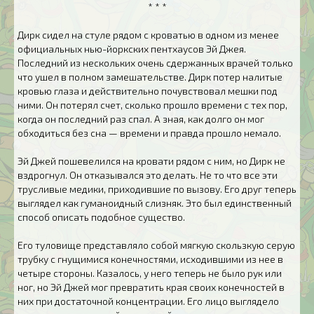
* * *
Дирк сидел на стуле рядом с кроватью в одном из менее
официальных нью-йоркских пентхаусов Эй Джея.
Последний из нескольких очень сдержанных врачей только
что ушел в полном замешательстве. Дирк потер налитые
кровью глаза и действительно почувствовал мешки под
ними. Он потерял счет, сколько прошло времени с тех пор,
когда он последний раз спал. А зная, как долго он мог
обходиться без сна — времени и правда прошло немало.
Эй Джей пошевелился на кровати рядом с ним, но Дирк не
вздрогнул. Он отказывался это делать. Не то что все эти
трусливые медики, приходившие по вызову. Его друг теперь
выглядел как гуманоидный слизняк. Это был единственный
способ описать подобное существо.
Его туловище представляло собой мягкую скользкую серую
трубку с гнущимися конечностями, исходившими из нее в
четыре стороны. Казалось, у него теперь не было рук или
ног, но Эй Джей мог превратить края своих конечностей в
них при достаточной концентрации. Его лицо выглядело