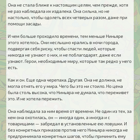
Она не стала ближе к настоящим целям, чем прежде, хотя
не раз наблюдала их издалека. Она сильна, но не
настолько, чтобы одолеть всех четверых разом, даже при
помощи засады.
И чем больше проходило времени, тем меньше Ниньяре
этого хотелось. Они неслышно крались в ночи города,
подвергая себя риску, чтобы спасти людей, которые
никогда не узнают о них, и не поблагодарят, даже если
узнают. Герои, необходимые миру, которые так редко у него
есть.
Как и он. Еще одна черепаха. Другая. Она не должна, не
могла отнять его у мира. Чего бы это ни стоило. Но цена
была столь высока, что Ниньяра не думала, что переживет
это. И не хотела пережить.
Она наблюдала за ним время от времени. Не один из тех, за
кем она охотилась, он — иногда один, а иногда и с
товарищами — забредал в установленные ею ловушки. И
без конкретных приказов против него Ниньяра никогда не
предпринимала конкретных шагов, чтобы причинить ему