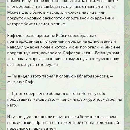
помочь испуганной жертве подняться на ноги. Все шло не
очень хорошо, так как бедняга в ужасе отпрянул от него.
Может, дело было в маске, или краске на лице, или
покрытом кровью расколотом спортивном снаряжении,
которое Кейси носил на спине.
Раф счел разочарование Кейси своеобразным
подтверждением. По крайней мере, он не единственный
наводил ужас на людей, которым они помогали, и Кейси не
повредит узнать, какова его, Рафаэля, жизнь. Вскинув руки,
тот зашагал прочь, позволив этому испуганному мышонку
выскользнуть из переулка.
— Ты видел этого парня? К слову о неблагодарности, —
фыркнул Раф.
— Да, он совершенно обалдел от тебя. Не могу себе
представить, каково это, — Кейси лишь хмуро посмотрел на
него.
И тут воздух заполнили испуганные и болезненные крики,
явно женские. Прямо из-за цементной стены, отделявшей
переулок от парка за ней.