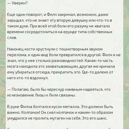
— Уверен?
Еще один поворот, и Филч закричал, возможно, даже
зарыдал, что не знает эту вторую девушку или что-то в
таком духе. При всей этой боли его разуму не хватало
времени сосредоточиться на ерунде типа собственных
слов.
Наконец кости хрустнули с тошнотворным звуком
перелома, и один вид боли превратился в другой. Филч и не
знал, что у нее столько разновидностей. Какая-то часть
мозга находила это захватывающим, другая же кричала
ему убираться отсюда, прекратить это. Где-то далеко от
него кто-то вздохнул.
— Полагаю, было бы чересчур наивным надеяться, что
исчезновение Лизы и Лили связаны.
В руке Филча болтался кусок металла. Это должно быть
важно. Колпачок! Он снял колпачок и каким-то образом
умудрился не пролить мутаген на себя. Это его шанс.