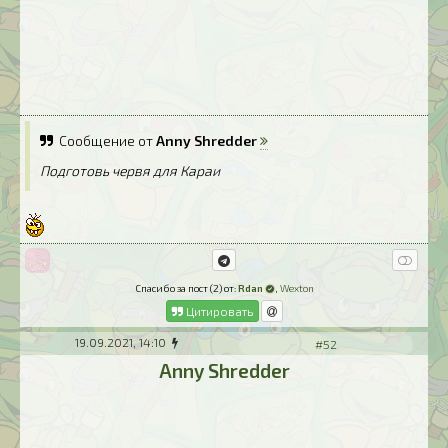
Сообщение от
Anny Shredder
Подготовь червя для Караи
Спасибо за пост (2) от:
Rdan
,
Wexton
Цитировать
19.09.2021, 14:10
#52
Anny Shredder