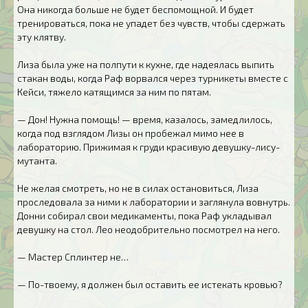
Она никогда больше не будет беспомощной. И будет
тренироваться, пока не упадет без чувств, чтобы сдержать
эту клятву.
Лиза была уже на полпути к кухне, где надеялась выпить
стакан воды, когда Раф ворвался через турникеты вместе с
Кейси, тяжело катящимся за ним по пятам.
— Дон! Нужна помощь! — время, казалось, замедлилось,
когда под взглядом Лизы он пробежал мимо нее в
лабораторию. Прижимая к груди красивую девушку-лису-
мутанта.
Не желая смотреть, но не в силах остановиться, Лиза
проследовала за ними к лаборатории и заглянула вовнутрь.
Донни собирал свои медикаменты, пока Раф укладывал
девушку на стол. Лео неодобрительно посмотрел на него.
— Мастер Сплинтер не…
— По-твоему, я должен был оставить ее истекать кровью?