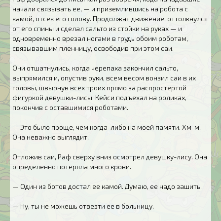
начали связывать ее, — и приземлившись на робота с
камой, отсек его голову. Продолжая движение, оттолкнулся
от его спины и сделал сальто из стойки на руках — и
одновременно врезал ногами в грудь обоим роботам,
связывавшим пленницу, освободив при этом саи.
Они отшатнулись, когда черепаха закончил сальто,
выпрямился и, опустив руки, всем весом вонзил саи в их
головы, швырнув всех троих прямо за распростертой
фигуркой девушки-лисы. Кейси подъехал на роликах,
покончив с оставшимися роботами.
— Это было проще, чем когда-либо на моей памяти. Хм-м.
Она неважно выглядит.
Отложив саи, Раф сверху вниз осмотрел девушку-лису. Она
определенно потеряла много крови.
— Один из ботов достал ее камой. Думаю, ее надо зашить.
— Ну, ты не можешь отвезти ее в больницу.