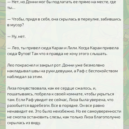
— Нет, но Донни мог бы подлатать ее прямо на месте, где
ты…
— Чтобы, придя в себя, она скрылась в переулке, забившись
в мусор?
— Ну, нет.
— Лео, ты привел сюда Караи и Лили. Когда Караи привела
сюда Футов! Так что я правда не хочу этого слышать.
Лео покраснел и закрыл рот. Донни уже безмолвно
накладывал швы на руки девушки, а Раф с беспокойством
наблюдал за этим.
Лиза почувствовала, как ее сердце сжалось, и,
пошатываясь, побрела к своей комнате, чтобы укрыться
там. Если Раф увидит ее сейчас, Лиза была уверена, что
разобьется вдребезги. Все в порядке. Он все равно
ненавидит ее. Это было неизбежно. Но ее самоуверенности
не смогла остановить слезы, как только Лиза благополучно
скрылась из виду.