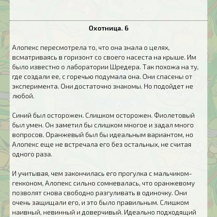
Охотница. 6
Алопекс пересмотрела то, что она знала о целях,
всматриваясь в горизонт со своего насеста на крыше. Им
было известно о лаборатории Шредера. Так похожа на ту,
где создали ее, с горечью подумала она. Они спасены от
эксперимента. Они достаточно знакомы. Но подойдет не
любой.
Синий был осторожен. Слишком осторожен. Фиолетовый
был умен. Он заметил бы слишком многое и задал много
вопросов. Оранжевый был бы идеальным вариантом, но
Алопекс еще не встречала его без остальных, не считая
одного раза.
И учитывая, чем закончилась его прогулка с мальчиком-
гекконом, Алопекс сильно сомневалась, что оранжевому
позволят снова свободно разгуливать в одиночку. Они
очень защищали его, и это было правильным. Слишком
наивный, невинный и доверчивый. Идеально подходящий