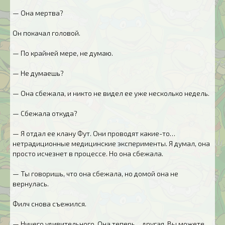
— Она мертва?
Он покачал головой.
— По крайней мере, не думаю.
— Не думаешь?
— Она сбежала, и никто не видел ее уже несколько недель.
— Сбежала откуда?
— Я отдал ее клану Фут. Они проводят какие-то…
нетрадиционные медицинские эксперименты. Я думал, она
просто исчезнет в процессе. Но она сбежала.
— Ты говоришь, что она сбежала, но домой она не
вернулась.
Филч снова съежился.
— Ничего удивительного. Она теперь… другая. Вы можете