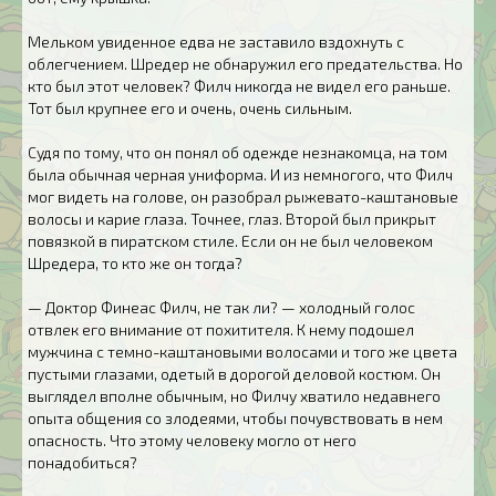
Мельком увиденное едва не заставило вздохнуть с
облегчением. Шредер не обнаружил его предательства. Но
кто был этот человек? Филч никогда не видел его раньше.
Тот был крупнее его и очень, очень сильным.
Судя по тому, что он понял об одежде незнакомца, на том
была обычная черная униформа. И из немногого, что Филч
мог видеть на голове, он разобрал рыжевато-каштановые
волосы и карие глаза. Точнее, глаз. Второй был прикрыт
повязкой в пиратском стиле. Если он не был человеком
Шредера, то кто же он тогда?
— Доктор Финеас Филч, не так ли? — холодный голос
отвлек его внимание от похитителя. К нему подошел
мужчина с темно-каштановыми волосами и того же цвета
пустыми глазами, одетый в дорогой деловой костюм. Он
выглядел вполне обычным, но Филчу хватило недавнего
опыта общения со злодеями, чтобы почувствовать в нем
опасность. Что этому человеку могло от него
понадобиться?