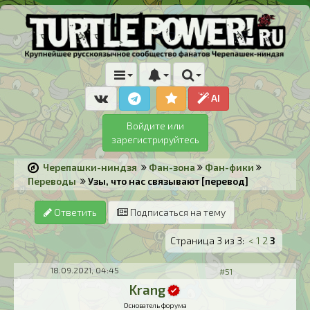
AI
Войдите или
зарегистрируйтесь
Черепашки-ниндзя
Фан-зона
Фан-фики
Переводы
Узы, что нас связывают [перевод]
Ответить
Подписаться на тему
Страница 3 из 3:
<
1
2
3
18.09.2021, 04:45
#51
Krang
Основатель форума