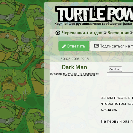
Черепашки-ниндзя
Вселенная
Ответить
Подписаться на 
30.08.2016, 19:18
Dark Man
Куратор
тематических разделов
●●
Зачем писать в 
чтобы потом нас
ожидал.
На первый раз 