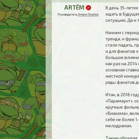
ARTЁM
В день 35-лети
ждать в будуще
Руководитель
Dream Studios
ситуацию. Да и
Начнем с период
тренда, и франш
стали падать, п
и для фанатов э
большое влияни
как раз на 2014
основная ставка
жесткой конкуре
ряды фанатов до
Итак, в 2016 го
«Парамаунт», о
крупные фильмы 
«Виакома», вкл
себе не более 
мелодрамах.
Таким образом, 