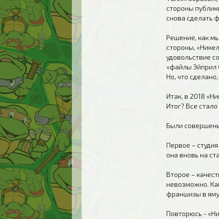
стороны публики
снова сделать 
Решение, как мы
стороны, «Нике
удовольствие с
«файлы Эйприл О
Но, что сделано,
Итак, в 2018 «Н
Итог? Все стало
Были совершены
Первое – студия
она вновь на с
Второе – качест
невозможно. Ка
франшизы в яму
Повторюсь - «Ни