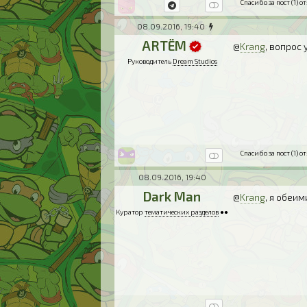
Спасибо за пост (1) от
08.09.2016, 19:40
ARTЁM
@
Krang
, вопрос
Руководитель
Dream Studios
Спасибо за пост (1) от
08.09.2016, 19:40
Dark Man
@
Krang
, я обеим
Куратор
тематических разделов
●●