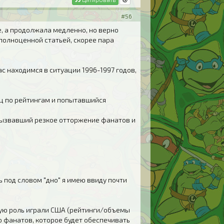
#56
те, а продолжала медленно, но верно
 полноценной статьей, скорее пара
ас находимся в ситуации 1996-1997 годов,
нец по рейтингам и попытавшийся
) вызвавший резкое отторжение фанатов и
сь под словом "дно" я имею ввиду почти
вую роль играли США (рейтинги/объемы
ро фанатов, которое будет обеспечивать