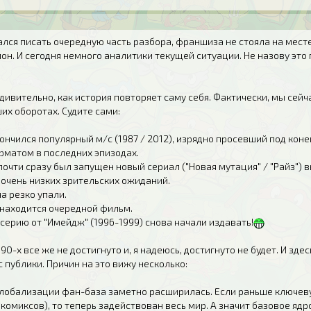
ирался писать очередную часть разбора, франшиза не стояла на мес
лон. И сегодня немного аналитики текущей ситуации. Не назову это
дивительно, как история повторяет саму себя. Фактически, мы сейч
их оборотах. Судите сами:
акончился популярный м/с (1987 / 2012), изрядно просевший под ко
рматом в последних эпизодах.
 почти сразу был запущен новый сериал ("Новая мутация" / "Райз"
 очень низких зрительских ожиданий.
а резко упали.
 находится очередной фильм.
е серию от "Имейдж" (1996-1999) снова начали издавать!
 90-х все же не достигнуто и, я надеюсь, достигнуто не будет. И зде
 публики. Причин на это вижу несколько:
е глобализации фан-база заметно расширилась. Если раньше ключе
комиксов), то теперь задействован весь мир. А значит базовое яд