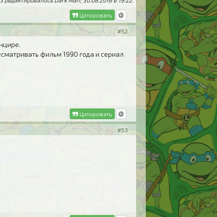
з редактировалось Dark Man; 30.08.2016 в
19:22
.
Цитировать
#52
нцире.
есматривать фильм 1990 года и сериал
Цитировать
#53