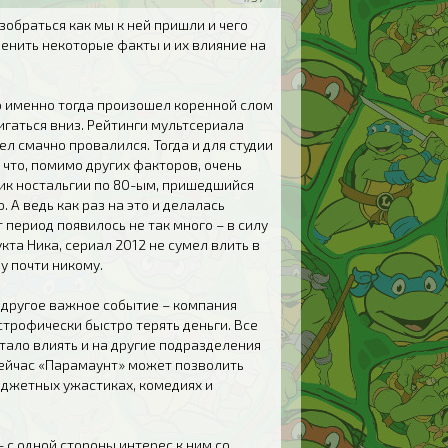
обраться как мы к ней пришли и чего
енить некоторые факты и их влияние на
то именно тогда произошел коренной слом
игаться вниз. Рейтинги мультсериала
ел смачно провалился. Тогда и для студии
 что, помимо других факторов, очень
Пик ностальгии по 80-ым, пришедшийся
 А ведь как раз на это и делалась
т период появилось не так много – в силу
та Ника, сериал 2012 не сумел влить в
у почти никому.
и другое важное событие – компания
трофически быстро терять деньги. Все
стало влиять и на другие подразделения
сейчас «Парамаунт» может позволить
юджетных ужастиках, комедиях и
 с одной стороны интерес к ним со