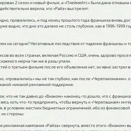
сирован 2 сезон и новый фильм, а «Плеймейтс» была дана отмашка 
 действительно верила, что «Райз» выстрелит.
дно, провалились, и под конец прошлого года франшиза вновь дост
 уже видно, что дно это далеко не столь глубокое, как в 1996-1999 г
еем на сегодня? Негативные последствия от падения франшизы и то
ксов во всех странах, включая Россию и США, очень здорово просел
каемого мерча так же в разы упали.
стей о третьем фильме после его объявления нет, он явно застрял 
но, «провалились» мы не так глубоко, как после «Черепахомании», о 
 какой-никакой рекламной поддержке.
е, что не так давно до «Виаком» наконец-то дошло, что с франшизо
аясь хоть что-то предпринять, чтобы вернуть к «Черепашкам» интер
я, в условиях жестких бюджетных ограничений, ибо из финансовой я
 их стороны:
я рекламная кампания «Райза» свернута, вместо этого «Виаком» вы