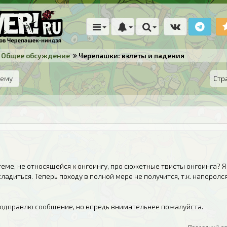
Общее обсуждение
Черепашки: взлеты и падения
тему
Стр
теме, не относящейся к онгоингу, про сюжетные твисты онгоинга? Я
ладиться. Теперь походу в полной мере не получится, т.к. напоролся
подправлю сообщение, но впредь внимательнее пожалуйста.