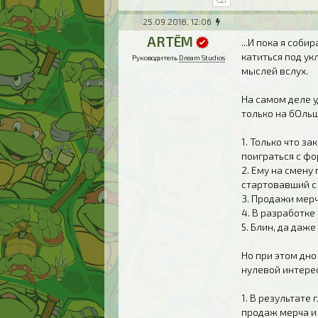
25.09.2018, 12:06
ARTЁM
...И пока я соб
катиться под ук
Руководитель
Dream Studios
мыслей вслух.
На самом деле у
только на бОльш
1. Только что з
поиграться с фо
2. Ему на смену
стартовавший с
3. Продажи мерч
4. В разработке
5. Блин, да даж
Но при этом дно
нулевой интерес
1. В результат
продаж мерча и 