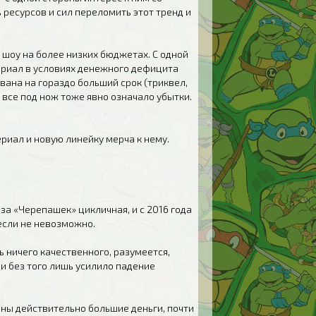
 ресурсов и сил переломить этот тренд и
 шоу на более низких бюджетах. С одной
ериал в условиях денежного дефицита
ана на гораздо больший срок (триквел,
о все под нож тоже явно означало убытки.
риал и новую линейку мерча к нему.
иза «Черепашек» цикличная, и с 2016 года
если не невозможно.
ть ничего качественного, разумеется,
и без того лишь усилило падение
ены действительно большие деньги, почти