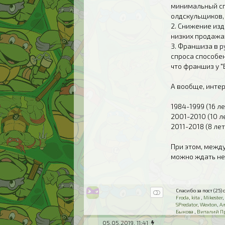
минимальный сп
олдскульщиков, 
2. Снижение из
низких продажа
3. Франшиза в р
спроса способен
что франшиз у "
А вообще, интер
1984-1999 (16 л
2001-2010 (10 л
2011-2018 (8 ле
При этом, между
можно ждать не 
Спасибо за пост (25) о
Froda
,
kita
,
Mikester
SPredator
,
Wexton
,
А
Быкова
,
Виталий П
05.05.2019, 11:41