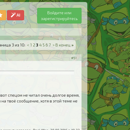
Войдите или
AI
зарегистрируйтесь
аница 3 из 10:
<
1
2
3
4
5
6
7
>
В конец
»
#51
 вот спецом не читал очень долгое время,
 на твоё сообщение, хотя в этой теме не