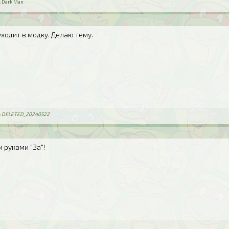
:
Dark Man
 уходит в модку. Делаю тему.
:
DELETED_20240522
и руками "За"!