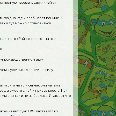
на полную перезагрузку линейки
игла дна, где и пребывает поныне. К
одах и тут можно остановиться
ксичного «Райза» влияют на все:
и.
в «производственном аду».
чем я уже писал ранее – в силу
й что-то не то и сейчас они начали
ес, а вместе с ней и прибыльность. При
мы они так и не выбрались. Итак, вот что
кручивает руки IDW, заставляя их