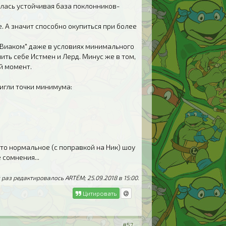
лась устойчивая база поклонников-
 А значит способно окупиться при более
. "Виаком" даже в условиях минимального
ить себе Истмен и Лерд. Минус же в том,
й момент.
тигли точки минимума:
 то нормальное (с поправкой на Ник) шоу
 сомнения...
 раз редактировалось ARTЁM; 25.09.2018 в
15:00
.
Цитировать
#57