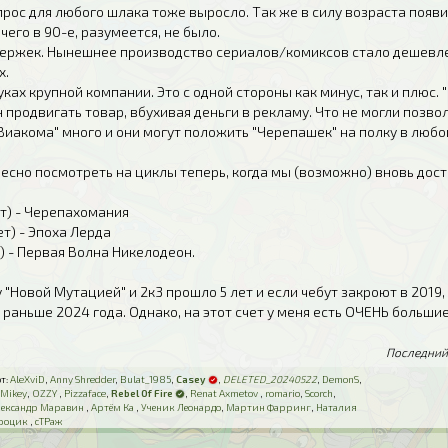
рос для любого шлака тоже выросло. Так же в силу возраста появи
чего в 90-е, разумеется, не было.
держек. Нынешнее производство сериалов/комиксов стало дешевле.
х.
уках крупной компании. Это с одной стороны как минус, так и плюс
 продвигать товар, вбухивая деньги в рекламу. Что не могли позвол
Виакома" много и они могут положить "Черепашек" на полку в любо
есно посмотреть на циклы теперь, когда мы (возможно) вновь дос
ет) - Черепахомания
ет) - Эпоха Лерда
т) - Первая Волна Никелодеон.
 "Новой Мутацией" и 2к3 прошло 5 лет и если чебут закроют в 2019,
раньше 2024 года. Однако, на этот счет у меня есть ОЧЕНЬ большие
Последний
т:
AleXviD
,
Anny Shredder
,
Bulat_1985
,
Casey
,
DELETED_20240522
,
DemonS
,
,
Mikey
,
OZZY
,
Pizzaface
,
Rebel Of Fire
,
Renat Axmetov
,
romario
,
Scorch
,
лександр Маравин
,
Артём Ка
,
Ученик Леонардо
,
Мартин Фарринг
,
Наталия
роцик
,
сТРаж