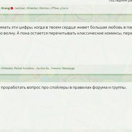
Последний ра
:
Krang
,
LeoGoal
,
Mikester
,
Wexton
,
сТРаж
,
уСаги
имать эти цифры, когда в твоем сердце живет большая любовь в па
ю волну. А пока остается перечитывать классические комиксы, пер
:
Mikester
,
Renat Axmetov
,
Артём Ка
,
Ученик Леонардо
о проработать вопрос про спойлеры в правилах форума и группы.