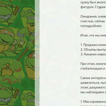
сразу был анон
фигурок. Студия
Ожидания, очеви
счастью, сейчас
поподробнее.
Итак, что мы им
1. Продажи коми
2. Объемы выпус
3. Никаких ново
При этом, конеч
глобализации и
Самое интересно
шевелиться, пыт
этом, разумеетс
мы наблюдаем с
1. Массированна