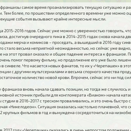
я франшизы самое время проанализировать текущую ситуацию и раз
м. Тем более, по прошествии определенного времени уже можно оц
 текущие события вызывают крайне интересные мысли.
а 2015-2016 годов. Сейчас уже можно с уверенностью говорить, ч
иза, достигнув очередного пика в 2014-2015 годах снова начала дв
родажи мерча и комиксов – проседать, а вышедший в 2016 году сикв
то стало весьма неприятной неожиданностью, но сейчас уже видно,
е на этот провал оказало и общее падение интереса к франшизе. 
 очень помог первому фильму, но продолжение его уже было лишено.
 в сиквеле. Что касается новых фанатов, то их у «Черепашек» в это
нции с другими мультсериалами и весьма спорного качества продук
статочное количество новой крови. Впрочем, сейчас это ни под сил
ду франшиза вновь начала сдавать позиции, но тогда же случилось 
сновной источник прибыли для конгломерата «Виаком» начала катас
студии в 2016-2017 с треском проваливались, и это очень быстро 
ючая «Никелодеон». Ситуация оказалась настолько плачевной, что 
1-2 крупных фильмов в год и вынуждена сосредоточиться на низкоб
в 2017 году «Черепашки» оказались в очень непростом положении –