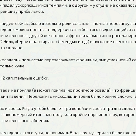
 падал ускоряющимися темпами, а с другой – у студии не оказалось
франшизу прибыльной.
 видим сейчас, было довольно радикальным – полная перезагрузка
лодеон» можно понять – поддерживать и без того выдыхающийся с
омнительное, с другой же стороны франшиза была явно распланиров
'Нил», «Герои в панцирях», «Легенды» и т.д.) и пускание всего этог
 то сделано.
икелодеон» полностью перезагружает франшизу, выпуская новый се
 только хуже.
 2 капитальные ошибки.
 так и не поняла (а может поняла, но проигнорировала), что франш
тадии падения. Переломить нисходящий тренд было крайне сложно, 
во и сроки. Когда у тебя бюджет три копейки и срок в три дня сдела
к закономерный итог – мы получили крайне паршивое шоу, которое 
 зрительского забвения.
келодеон» этого, увы, не понимал. В раскрутку сериала были влож