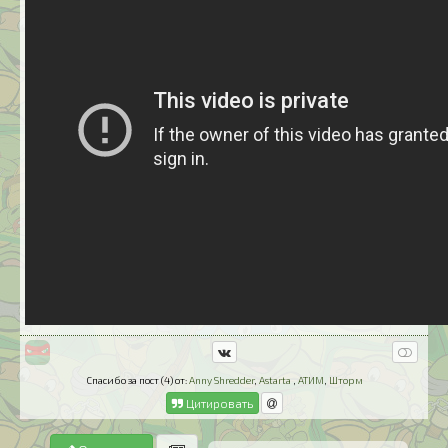
Спасибо за пост (4) от:
Anny Shredder
,
Astarta
,
АТИМ
,
Шторм
Цитировать