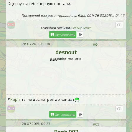
Оценку ты себе верную поставил.
Последний раз редактировалось Raph 007; 26.07.2015 в
04:47
.
Спасибо за пост (2) от:
Red Sky
,
Scorch
Цитировать
26.07.2015, 09:14
#64
desnout
a.k.a.
Кибер-морковка
@
Raph
, ты не досмотрел до конца?
Цитировать
26.07.2015, 09:27
#65
Raph 007