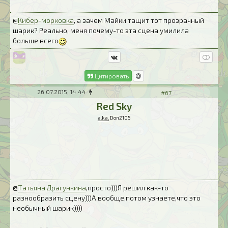
@
Кибер-морковка
, а зачем Майки тащит тот прозрачный
шарик? Реально, меня почему-то эта сцена умилила
больше всего
Цитировать
26.07.2015, 14:44
#67
Red Sky
a.k.a.
Don2105
@
Татьяна Драгункина
,просто)))Я решил как-то
разнообразить сцену)))А вообще,потом узнаете,что это
необычный шарик))))