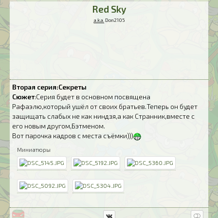
Red Sky
a.k.a.
Don2105
Вторая серия:Секреты
Сюжет
:Серия будет в основном посвящена
Рафаэлю,который ушёл от своих братьев.Теперь он будет
защищать слабых не как ниндзя,а как Странник,вместе с
его новым другом,Бэтменом.
Вот парочка кадров с места съёмки)))
Миниатюры