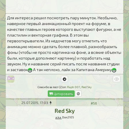
Для интереса решил посмотреть пару минуток. Необычно,
наверное первый анимационный проект на форуме, в
качестве главных героев которого выступают фигурки, а не
пластилин и векторная графика. В этом вы
первооткрыватели. Из недочетов могу отметить что
анимацию можно сделать более плавной, разнообразить
фоны (чтобы не просто картинка на фоне, а всякие объекты
были, которые дополняют картинку) и поработать над
звуком. Ну и название серий писать после названия студии
и заставок
А так неплохо, лайк за Капитана Америку
Спасибо за пост (2) от:
Raph 007
,
Red Sky
Цитировать
25.07.2015, 17:03
#56
Red Sky
a.k.a.
Don2105