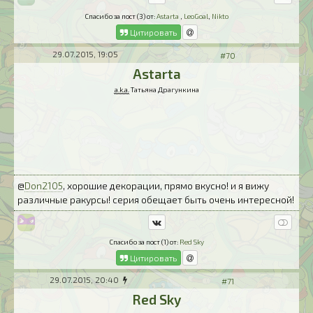
Спасибо за пост (3) от:
Astarta
,
LeoGoal
,
Nikto
Цитировать
29.07.2015, 19:05
#70
Astarta
a.k.a.
Татьяна Драгункина
@
Don2105
, хорошие декорации, прямо вкусно! и я вижу
различные ракурсы! серия обещает быть очень интересной!
Спасибо за пост (1) от:
Red Sky
Цитировать
29.07.2015, 20:40
#71
Red Sky