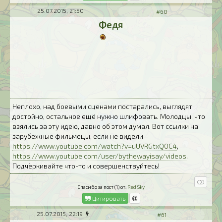
25.07.2015, 21:50
#60
Федя
Неплохо, над боевыми сценами постарались, выглядят
достойно, остальное ещё нужно шлифовать. Молодцы, что
взялись за эту идею, давно об этом думал. Вот ссылки на
зарубежные фильмецы, если не видели -
https://www.youtube.com/watch?v=uUVRGtxQ0C4
,
https://www.youtube.com/user/bythewayisay/videos
.
Подчёркивайте что-то и совершенствуйтесь!
Спасибо за пост (1) от:
Red Sky
Цитировать
25.07.2015, 22:19
#61