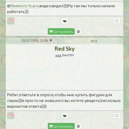
@
Миямото Усаги
,видел,видел))))Ну так мы только начали
работать)))
Цитировать
25.07.2015, 21:34
#59
Red Sky
a.k.a.
Don2105
Ребят,ответьте в опросе,чтобы мне купить фигурки для
серии)))я просто не знаю,кого вы хотите увидеть(несколько
вариантов ответа))))
Цитировать