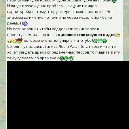
Начну с плохой:у нас проблемы с аудио и видео
гарнитурой,поэтому вторую серию выложим позже.Не
знаю,когда именно,но точно не через неделю(как было
раньше)
Но есть хорошая,чтобы поддерживать интерес к
проекту,специально для вас,
первое стоп моушен видео
(которые очень популярны на ютубе)
Сегодня у нас засветились Лео и Раф.(Кстати,если кто-то
хочет увидеть драки определённых персов,то пишите в эту
тему,сделаем со временем
)