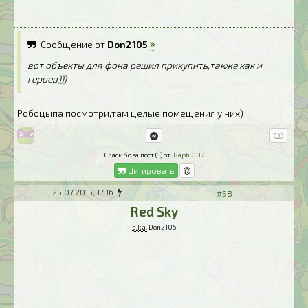
Сообщение от
Don2105
вот объекты для фона решил прикупить,также как и
героев)))
Робоцыпа посмотри,там целые помещения у них)
Спасибо за пост (1) от:
Raph 007
Цитировать
25.07.2015, 17:16
#58
Red Sky
a.k.a.
Don2105