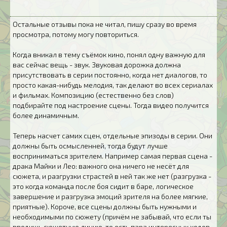
Остальные отзывы пока не читал, пишу сразу во время
просмотра, потому могу повториться.
Когда вникал в тему съёмок кино, понял одну важную для
вас сейчас вещь - звук. Звуковая дорожка должна
присутствовать в серии постоянно, когда нет диалогов, то
просто какая-нибудь мелодия, так делают во всех сериалах
и фильмах. Композицию (естественно без слов)
подбирайте под настроение сцены. Тогда видео получится
более динамичным.
Теперь насчет самих сцен, отдельные эпизоды в серии. Они
должны быть осмысленней, тогда будут лучше
восприниматься зрителем. Например самая первая сцена -
драка Майки и Лео: важного она ничего не несёт для
сюжета, и разгрузки страстей в ней так же нет (разгрузка -
это когда команда после боя сидит в баре, логическое
завершение и разгрузка эмоций зрителя на более мягкие,
приятные). Короче, все сцены должны быть нужными и
необходимыми по сюжету (причём не забывай, что если ты
вводишь сюжетную линию, то есть пара интересных ходов,