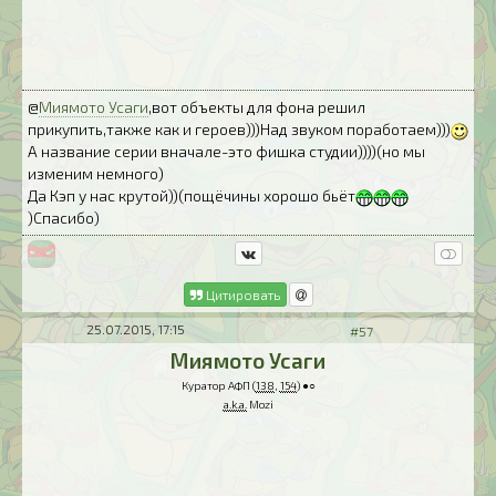
@
Миямото Усаги
,вот объекты для фона решил
прикупить,также как и героев)))Над звуком поработаем)))
А название серии вначале-это фишка студии))))(но мы
изменим немного)
Да Кэп у нас крутой))(пощёчины хорошо бьёт
)Спасибо)
Цитировать
25.07.2015, 17:15
#57
Миямото Усаги
Куратор АФП (
138
,
154
) ●○
a.k.a.
Mozi