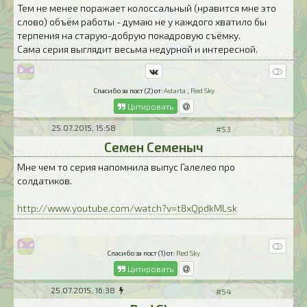
Тем не менее поражает колоссальный (нравится мне это
слово) объём работы - думаю не у каждого хватило бы
терпения на старую-добрую покадровую съёмку.
Сама серия выглядит весьма недурной и интересной.
Спасибо за пост (2) от:
Astarta
,
Red Sky
Цитировать
25.07.2015, 15:58
#53
Семен Семеныч
Мне чем то серия напомнила выпус Галелео про
солдатиков.
http://www.youtube.com/watch?v=t8xQpdkMLsk
Спасибо за пост (1) от:
Red Sky
Цитировать
25.07.2015, 16:38
#54