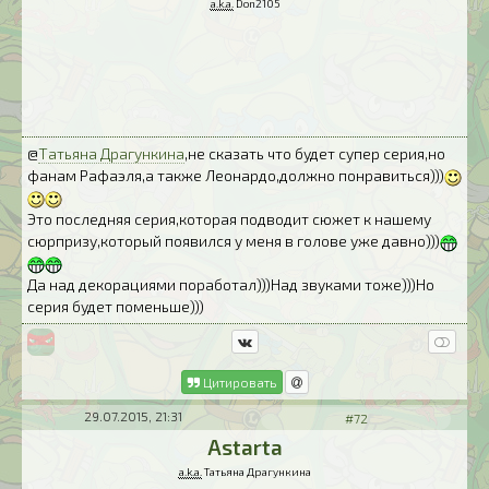
a.k.a.
Don2105
@
Татьяна Драгункина
,не сказать что будет супер серия,но
фанам Рафаэля,а также Леонардо,должно понравиться)))
Это последняя серия,которая подводит сюжет к нашему
сюрпризу,который появился у меня в голове уже давно)))
Да над декорациями поработал)))Над звуками тоже)))Но
серия будет поменьше)))
Цитировать
29.07.2015, 21:31
#72
Astarta
a.k.a.
Татьяна Драгункина