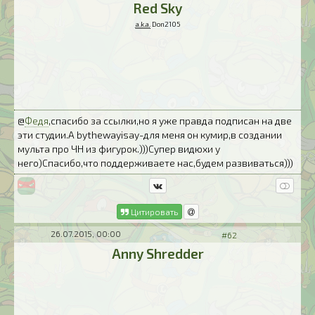
Red Sky
a.k.a.
Don2105
@
Федя
,спасибо за ссылки,но я уже правда подписан на две
эти студии.А bythewayisay-для меня он кумир,в создании
мульта про ЧН из фигурок.)))Супер видюхи у
него)Спасибо,что поддерживаете нас,будем развиваться)))
Цитировать
26.07.2015, 00:00
#62
Anny Shredder