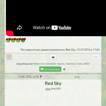
Последний раз редактировалось Red Sky; 31.07.2015 в
17:04
.
Спасибо за пост (5) от:
Anny Shredder
,
Astarta
,
MaikStar
,
Nikto
,
АТИМ
Цитировать
11.08.2015, 21:51
#74
Red Sky
a.k.a.
Don2105