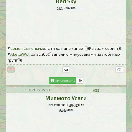
Red Sky
a.k.a.
Don2105
@
Семен Семеныч
,кстати да,напоминает)))Как вам серия?))
@
AkellaWolf
,спасибо)))заполню минусовками из любимых
групп)))
Цитировать
25.07.2015, 16:59
#55
Миямото Усаги
Куратор АФП (
138
,
154
) ●○
a.k.a.
Mozi