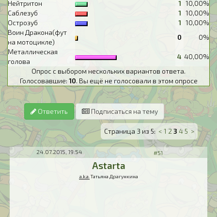
Нейтритон
1
10,00%
Саблезуб
1
10,00%
Острозуб
1
10,00%
Воин Дракона(фут
0
0%
на мотоцикле)
Металлическая
4
40,00%
голова
Опрос с выбором нескольких вариантов ответа.
Голосовавшие:
10
. Вы ещё не голосовали в этом опросе
Ответить
Подписаться на тему
Страница 3 из 5:
<
1
2
3
4
5
>
24.07.2015, 19:54
#51
Astarta
a.k.a.
Татьяна Драгункина