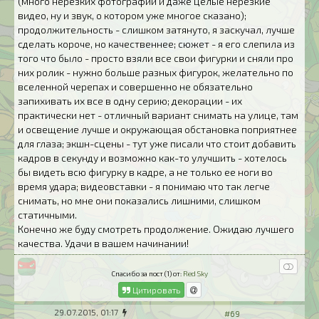
(много нерезких фотографий и даже целые нерезкие
видео, ну и звук, о котором уже многое сказано);
продолжительность - слишком затянуто, я заскучал, лучше
сделать короче, но качественнее; сюжет - я его слепила из
того что было - просто взяли все свои фигурки и сняли про
них ролик - нужно больше разных фигурок, желательно по
вселенной черепах и совершенно не обязательно
запихивать их все в одну серию; декорации - их
практически нет - отличный вариант снимать на улице, там
и освещение лучше и окружающая обстановка поприятнее
для глаза; экшн-сцены - тут уже писали что стоит добавить
кадров в секунду и возможно как-то улучшить - хотелось
бы видеть всю фигурку в кадре, а не только ее ноги во
время удара; видеовставки - я понимаю что так легче
снимать, но мне они показались лишними, слишком
статичными.
Конечно же буду смотреть продолжение. Ожидаю лучшего
качества. Удачи в вашем начинании!
Спасибо за пост (1) от:
Red Sky
Цитировать
29.07.2015, 01:17
#69