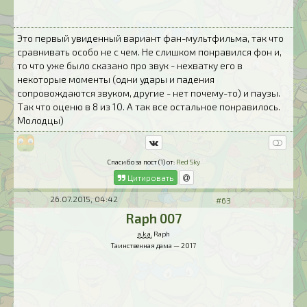
Это первый увиденный вариант фан-мультфильма, так что
сравнивать особо не с чем. Не слишком понравился фон и,
то что уже было сказано про звук - нехватку его в
некоторые моменты (одни удары и падения
сопровождаются звуком, другие - нет почему-то) и паузы.
Так что оценю в 8 из 10. А так все остальное понравилось.
Молодцы)
Спасибо за пост (1) от:
Red Sky
Цитировать
26.07.2015, 04:42
#63
Raph 007
a.k.a.
Raph
Таинственная дама — 2017