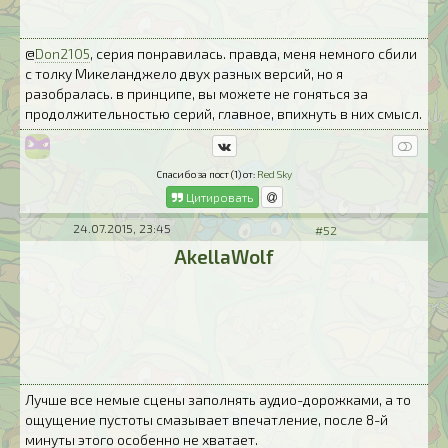
@
Don2105
, серия понравилась. правда, меня немного сбили
с толку Микеланджело двух разных версий, но я
разобралась. в принципе, вы можете не гоняться за
продолжительностью серий, главное, впихнуть в них смысл.
Спасибо за пост (1) от:
Red Sky
Цитировать
24.07.2015, 23:45
#52
AkellaWolf
Лучше все немые сцены заполнять аудио-дорожками, а то
ощущение пустоты смазывает впечатление, после 8-й
минуты этого особенно не хватает.