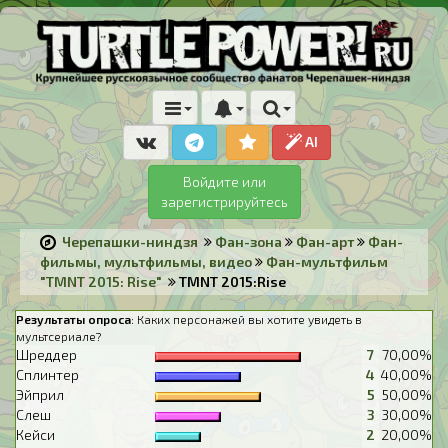
AI
Войдите или
зарегистрируйтесь
Черепашки-ниндзя
Фан-зона
Фан-арт
Фан-
фильмы, мультфильмы, видео
Фан-мультфильм
"TMNT 2015: Rise"
TMNT 2015:Rise
Результаты опроса
: Каких персонажей вы хотите увидеть в
мультсериале?
Шреддер
7
70,00%
Сплинтер
4
40,00%
Эйприл
5
50,00%
Слеш
3
30,00%
Кейси
2
20,00%