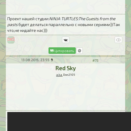
Проект нашей студии:
NINJA TURTLES:The Guests from the
pasts
будет делаться параллельно с новыми сериями))Так
что,не кидайте нас)))
Цитировать
13.08.2015, 23:55
#75
Red Sky
a.k.a.
Don2105