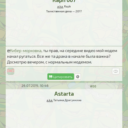
a.k.a.
Raph
Таинственная дама — 2017
@
Кибер-морковка
, ты прав, на середине видео мой модем
начал ругаться. Все же та драка в начале была важна?
Досмотрю вечером, с нормальным модемом.
Цитировать
26.07.2015, 10:46
#66
Astarta
a.k.a.
Татьяна Драгункина