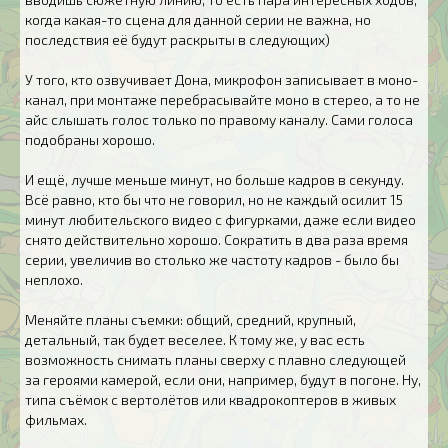
когда какая-то сцена для данной серии не важна, но
последствия её будут раскрыты в следующих)
У того, кто озвучивает Дона, микрофон записывает в моно-
канал, при монтаже перебрасывайте моно в стерео, а то не
айс слышать голос только по правому каналу. Сами голоса
подобраны хорошо.
И ещё, лучше меньше минут, но больше кадров в секунду.
Всё равно, кто бы что не говорил, но не каждый осилит 15
минут любительского видео с фигурками, даже если видео
снято действительно хорошо. Сократить в два раза время
серии, увеличив во столько же частоту кадров - было бы
неплохо.
Меняйте планы съемки: общий, средний, крупный,
детальный, так будет веселее. К тому же, у вас есть
возможность снимать планы сверху с плавно следующей
за героями камерой, если они, например, будут в погоне. Ну,
типа съёмок с вертолётов или квадрокоптеров в живых
фильмах.