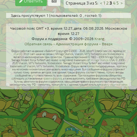
Ответить
Страница 3 из 5:
<
1
2
3
4
5
>
Здесь присутствуют: 1
(пользователей: 0 , гостей: 1)
:
Часовой пояс GMT +3, время:
12:27
, дата:
06.08.2026
. Московское
время:
12:27
Форум и поддержка: © 2009–2026
Krang
.
Обратная связь
-
Администрация форума
-
Вверх
Форум работает на движке vBulletin® (copyright ©2000 - 2026, Jelsoft Enterprises Ltd, перевод от
zCarot
). Этот сайт никак не связан с Mirage Studios, Viacom, MTV Networks или Nickelodeon и
является некоммерческим фан-проектом. Права на персонажей © 1983 - 2009 Mirage Studios:
Teenage Mutant Ninja Turtles® and related is registered trademarks of
Mirage Studios
USA; © 2009 -
2020 Viacom, MTV Networks, Nickelodeon: Teenage Mutant Ninja Turtles® and related is registered
trademarks of Viacom, MTV Networks, Nickelodeon. Форум является постмодерируемым, поэтому
мы не можем моментально реагировать на все нарушения. Все сообщения на форуме отражают
только точку зрения их авторов, а не администрации форума, соответственно, только авторы
сообщений несут ответственность за их содержание. При посещении форума вы обязуетесь
соблюдать установленные
правила форума
, а также выполнять требования законодательства РФ.
Если вы заметили на форуме содержимое, нарушающее правила форума или противоречащее
законодательству РФ - свяжитесь, пожалуйста, с администрацией используя
форму обратной связи
.