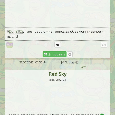
@
Don2105
, я же говорю - не гонись за объемом, главное -
мысль!
Цитировать
31.07.2015, 01:56
Прошу)))
#73
Red Sky
a.k.a.
Don2105
Ребят,у меня две новости.Одна хорошая,другая плохая.