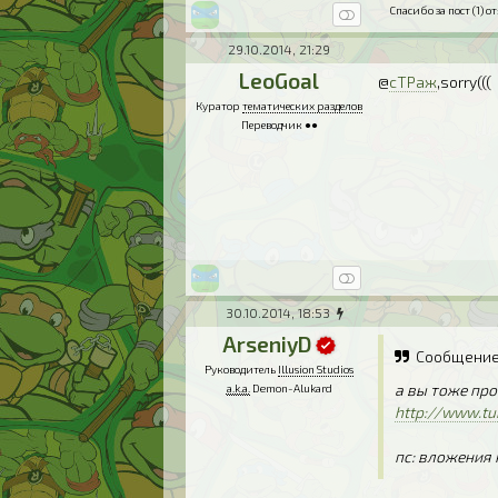
Спасибо за пост (1) от
29.10.2014, 21:29
LeoGoal
@
сТРаж
,sorry(((
Куратор
тематических разделов
Переводчик ●●
30.10.2014, 18:53
ArseniyD
Сообщение
Руководитель
Illusion Studios
а вы тоже про
a.k.a.
Demon-Alukard
http://www.tu
пс: вложения 