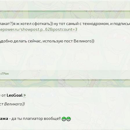
лакат?)я ж хотел сфоткать)) ну тот самый с технодромом, и подпис
lepower.ru/showpost.p...62&postcount=3
удобно делать сейчас, использую пост Великого))
:
сТРаж
 от
LeoGoal
т Великого))
Ража
- да ты плагиатор вообще!!