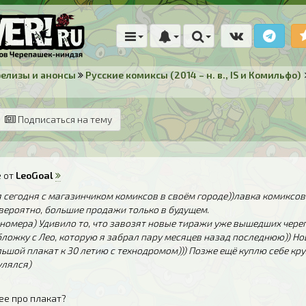
релизы и анонсы
Русские комиксы (2014 – н. в., IS и Комильфо)
Подписаться на тему
 от
LeoGoal
 сегодня с магазинчиком комиксов в своём городе))лавка комиксо
 вероятно, большие продажи только в будущем.
 номера) Удивило то, что завозят новые тиражи уже вышедших чере
бложку с Лео, которую я забрал пару месяцев назад последнюю)) Н
ьшой плакат к 30 летию с технодромом))) Позже ещё куплю себе кр
улялся)
е про плакат?