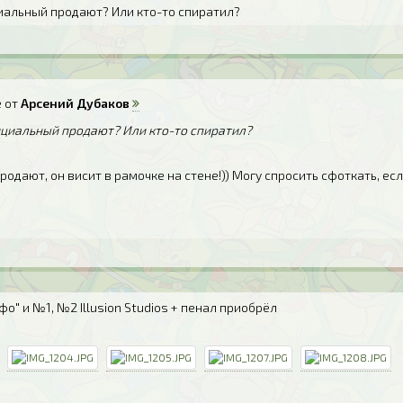
иальный продают? Или кто-то спиратил?
 от
Арсений Дубаков
ициальный продают? Или кто-то спиратил?
 продают, он висит в рамочке на стене!)) Могу спросить сфоткать, ес
о" и №1, №2 Illusion Studios + пенал приобрёл