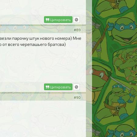
Цитировать
#89
везли парочку штук нового номера) Мне
о от всего черепашьего братсва)
Цитировать
#90