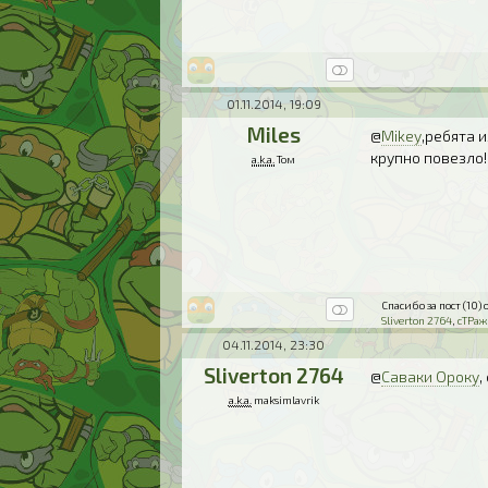
01.11.2014, 19:09
Miles
@
Mikey
,ребята 
крупно повезло!
a.k.a.
Том
Спасибо за пост (10) о
Sliverton 2764
,
сТРаж
04.11.2014, 23:30
Sliverton 2764
@
Саваки Ороку
,
a.k.a.
maksimlavrik