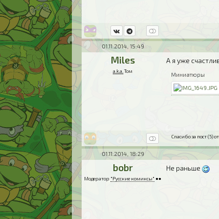
01.11.2014, 15:49
Miles
А я уже счастли
a.k.a.
Том
Миниатюры
Спасибо за пост (5) от
01.11.2014, 18:29
bobr
Не раньше
Модератор
"Русские комиксы"
●●