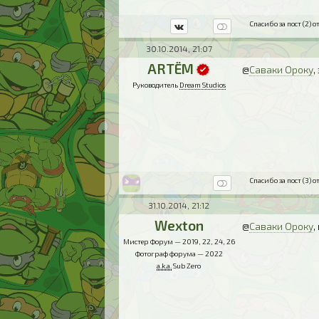
Спасибо за пост (2) от
30.10.2014, 21:07
ARTЁM
@
Саваки Ороку
,
Руководитель
Dream Studios
Спасибо за пост (3) от
31.10.2014, 21:12
Wexton
@
Саваки Ороку
,
Мистер Форум — 2019, 22, 24, 26
Фотограф форума — 2022
a.k.a.
Sub Zero