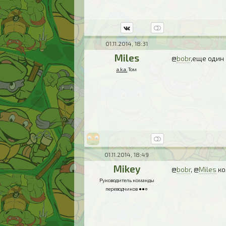
01.11.2014, 18:31
Miles
@
bobr
,еще один
a.k.a.
Том
01.11.2014, 18:49
Mikey
@
bobr
, @
Miles
ко
Руководитель команды
переводчиков ●●○