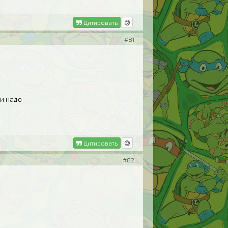
Цитировать
#81
ли надо
Цитировать
#82