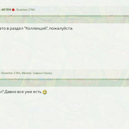
:
ARTЁM
,
Sliverton 2764
 это в раздел "Коллекций", пожалуйста.
:
Sliverton 2764
,
Wexton
,
Саваки Ороку
 и? Давно все уже есть