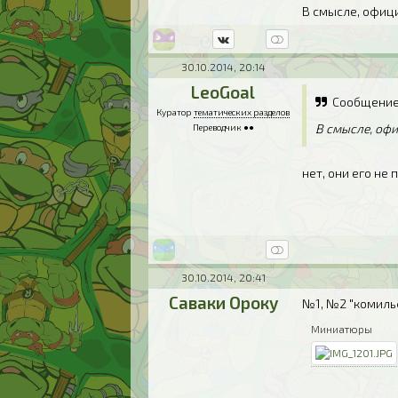
В смысле, офиц
30.10.2014, 20:14
LeoGoal
Сообщение
Куратор
тематических разделов
В смысле, оф
Переводчик ●●
нет, они его не
30.10.2014, 20:41
Саваки Ороку
№1, №2 "комильф
Миниатюры