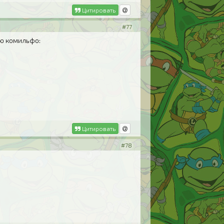
Цитировать
#77
ью комильфо:
Цитировать
#78