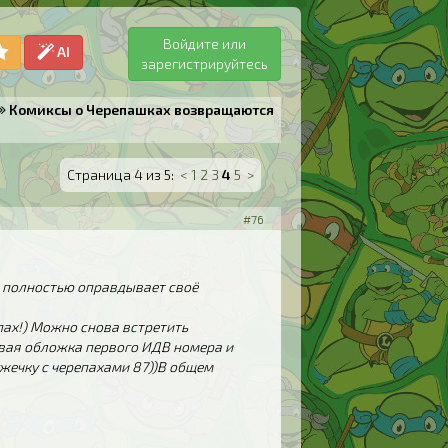
Войдите или
AI
зарегистрируйтесь
Комиксы о Черепашках возвращаются
Страница 4 из 5:
<
1
2
3
4
5
>
#76
в полностью оправдывает своё
пах!) Можно снова встретить
овая обложка первого ИДВ номера и
ужечку с черепахами 87))В общем