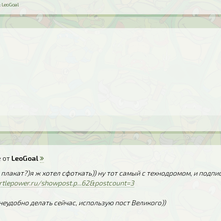
:
LeoGoal
 от
LeoGoal
 плакат?)я ж хотел сфоткать)) ну тот самый с технодромом, и подп
rtlepower.ru/showpost.p...62&postcount=3
неудобно делать сейчас, использую пост Великого))