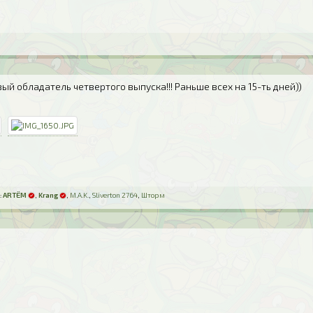
вый обладатель четвертого выпуска!!! Раньше всех на 15-ть дней))
:
ARTЁM
,
Krang
,
M.A.K.
,
Sliverton 2764
,
Шторм