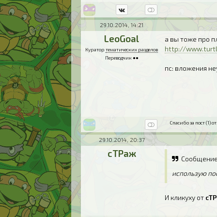
29.10.2014, 14:21
LeoGoal
а вы тоже про п
http://www.turt
Куратор
тематических разделов
Переводчик ●●
пс: вложения не
Спасибо за пост (1) от
29.10.2014, 20:37
сТРаж
Сообщение
использую пос
И кликуху от
сТ