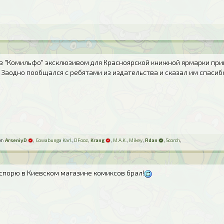
из "Комильфо" эксклюзивом для Красноярской книжной ярмарки при
 Заодно пообщался с ребятами из издательства и сказал им спасиб
т:
ArseniyD
,
Cowabunga Karl
,
DFooz
,
Krang
,
M.A.K.
,
Mikey
,
Rdan
,
Scorch
,
 спорю в Киевском магазине комиксов брал!