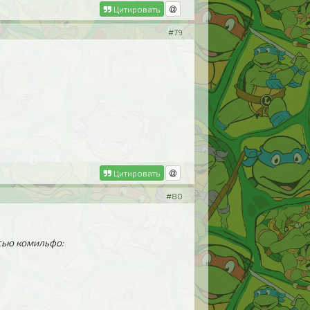
Цитировать
#79
Цитировать
#80
исью комильфо: