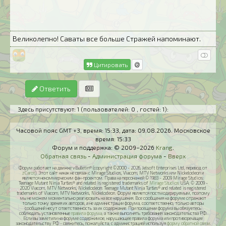
Великолепно! Саваты все больше Стражей напоминают.
Цитировать
Ответить
Здесь присутствуют: 1
(пользователей: 0 , гостей: 1)
:
Часовой пояс GMT +3, время:
15:33
, дата:
09.08.2026
. Московское
время:
15:33
Форум и поддержка: © 2009–2026
Krang
.
Обратная связь
-
Администрация форума
-
Вверх
Форум работает на движке vBulletin® (copyright ©2000 - 2026, Jelsoft Enterprises Ltd, перевод от
zCarot
). Этот сайт никак не связан с Mirage Studios, Viacom, MTV Networks или Nickelodeon и
является некоммерческим фан-проектом. Права на персонажей © 1983 - 2009 Mirage Studios:
Teenage Mutant Ninja Turtles® and related is registered trademarks of
Mirage Studios
USA; © 2009 -
2020 Viacom, MTV Networks, Nickelodeon: Teenage Mutant Ninja Turtles® and related is registered
trademarks of Viacom, MTV Networks, Nickelodeon. Форум является постмодерируемым, поэтому
мы не можем моментально реагировать на все нарушения. Все сообщения на форуме отражают
только точку зрения их авторов, а не администрации форума, соответственно, только авторы
сообщений несут ответственность за их содержание. При посещении форума вы обязуетесь
соблюдать установленные
правила форума
, а также выполнять требования законодательства РФ.
Если вы заметили на форуме содержимое, нарушающее правила форума или противоречащее
законодательству РФ - свяжитесь, пожалуйста, с администрацией используя
форму обратной связи
.