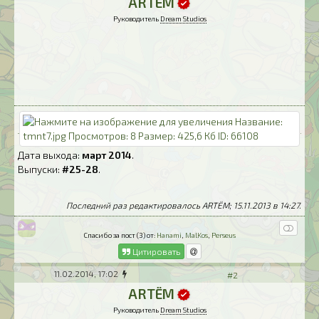
ARTЁM
Руководитель
Dream Studios
Дата выхода:
март 2014
.
Выпуски:
#25-28
.
Последний раз редактировалось ARTЁM; 15.11.2013 в
14:27
.
Спасибо за пост (3) от:
Hanami
,
MalKos
,
Perseus
Цитировать
11.02.2014, 17:02
#2
ARTЁM
Руководитель
Dream Studios