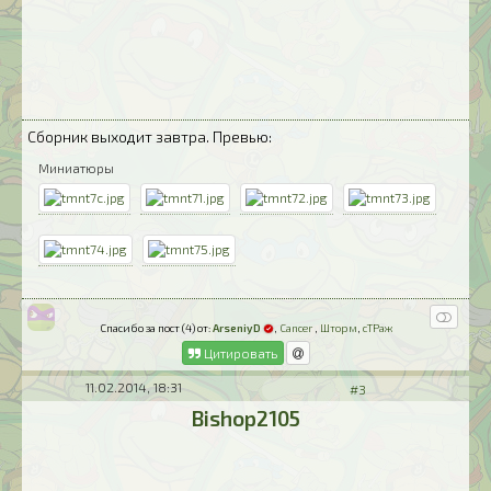
Сборник выходит завтра. Превью:
Миниатюры
Спасибо за пост (4) от:
ArseniyD
,
Cancer
,
Шторм
,
сТРаж
Цитировать
11.02.2014, 18:31
#3
Bishop2105