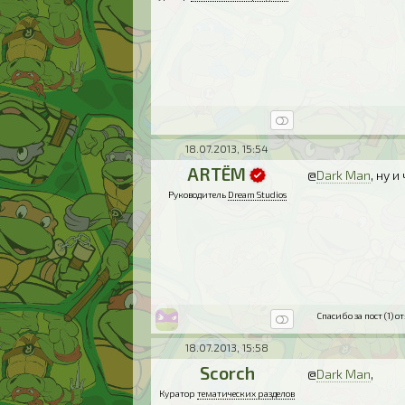
18.07.2013, 15:54
ARTЁM
@
Dark Man
, ну 
Руководитель
Dream Studios
Спасибо за пост (1) от
18.07.2013, 15:58
Scorch
@
Dark Man
,
Куратор
тематических разделов