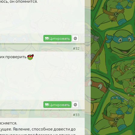
еюсь, он опомнится.
Цитировать
#32
е их проверить
Цитировать
#33
ясняется.
дущее. Явление, способное довести до
тому реакция профессора на отказ не