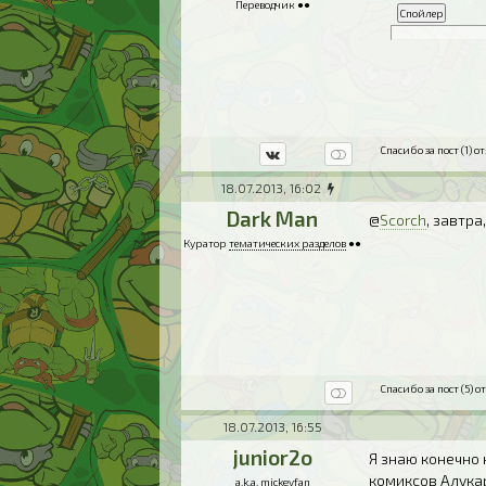
Переводчик ●●
Спасибо за пост (1) от
18.07.2013, 16:02
Dark Man
@
Scorch
, завтра
Куратор
тематических разделов
●●
Спасибо за пост (5) от
18.07.2013, 16:55
junior2o
Я знаю конечно 
комиксов Алукар
a.k.a.
mickeyfan