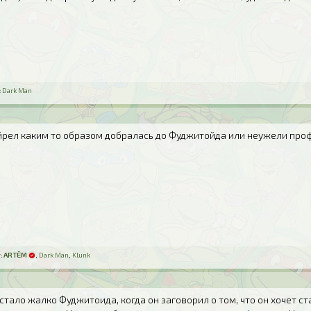
:
Dark Man
айрел каким то образом добралась до Фуджитойда или неужели проф
:
ARTЁM
,
Dark Man
,
Klunk
стало жалко Фуджитоида, когда он заговорил о том, что он хочет ста