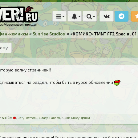
Фан-комиксы
Sunrise Studios
<КОМИКС> TMNT FF2 Special 01 
тему
вторую волну страничек!!!
дписываться на раздел, чтобы быть в курсе обновлений
:
ARTЁM
,
Bdfy
,
DemonS
,
Extasy
,
Hanami
,
Klunk
,
Mikey
,
донни
! Профессор прямо озверел! *есть предположения что будет дальше,