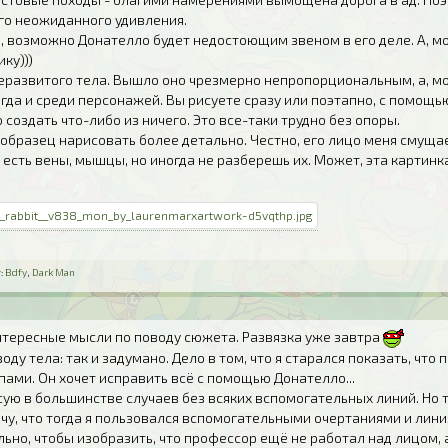
го неожиданного удивления.
, возможно Донателло будет недостоющим звеном в его деле. А, мо
ку)))
развитого тела. Вышло оно чрезмерно непропорциональным, а, мож
гда и среди персонажей. Вы рисуете сразу или поэтапно, с помощь
о создать что-либо из ничего. Это все-таки трудно без опоры.
образец нарисовать более детально. Честно, его лицо меня смуща
 есть вены, мышцы, но иногда не разберешь их. Может, эта картин
:
Bdfy
,
Dark Man
интересные мысли по поводу сюжета. Развязка уже завтра
оду тела: так и задумано. Дело в том, что я старался показать, что 
япами. Он хочет исправить всё с помощью Донателло...
сую в большинстве случаев без всяких вспомогательных линий. Но т
ечу, что тогда я пользовался вспомогательными очертаниями и лини
ьно, чтобы изобразить, что профессор ещё не работал над лицом, а