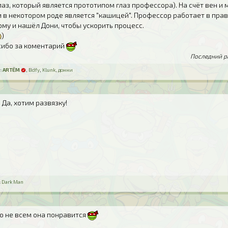
лаз, который является прототипом глаз профессора). На счёт вен и 
 в некотором роде является "кашицей". Профессор работает в пра
ому и нашёл Дони, чтобы ускорить процесс.
)
ибо за коментарий
Последний ра
:
ARTЁM
,
Bdfy
,
Klunk
,
донни
 Да, хотим развязку!
:
Dark Man
что не всем она понравится