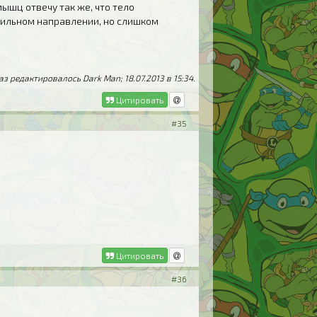
мышц отвечу так же, что тело
вильном направлении, но слишком
з редактировалось Dark Man; 18.07.2013 в
15:34
.
Цитировать
#35
Цитировать
#36