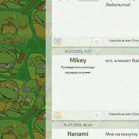
Любопытно!
Спасибо за пост (1) от
15.07.2013, 17:17
Mikey
ого, а может В
Руководитель команды
переводчиков ●●○
Спасибо за пост (3) от
15.07.2013, 18:49
Hanami
Мне на минутку 