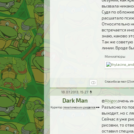
вызвала никако
Судя по обложке
расшатало психи
Относительно не
встречается ино
знаю, каково эт
Так же советую 
линии. Вроде бы
Миниатюры
Спасибо за пост (2) от
18.07.2013, 15:27
Dark Man
@
Abigor
,очень 
Разъясню по пов
Куратор
тематических разделов
●●
выходит, но с л
Сейчас я уже ри
рисовки, то отв
оставил специал