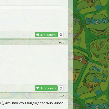
Цитировать
#39
Цитировать
#40
л (учитывая что я видел довольно много