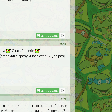
Цитировать
#28
жета
Спасибо тебе
 (оформлял сразу много страниц за раз)
Цитировать
#29
з я предположил, что он хочет себе теле
овсе. Может очередная личина Стокмана?