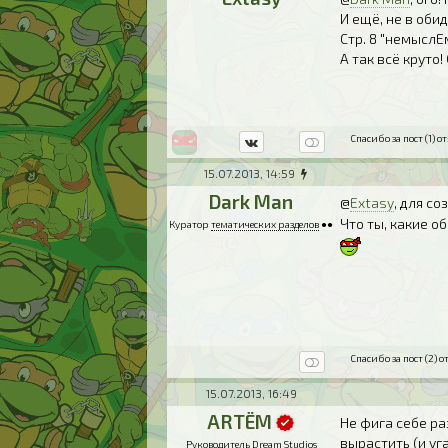
И ещё, не в обид
Стр. 8 "немыслЕм
А так всё круто
Спасибо за пост (1) от
15.07.2013, 14:59
Dark Man
@
Extasy
, для с
Что ты, какие о
Куратор
тематических разделов
●●
Спасибо за пост (2) от
15.07.2013, 16:49
ARTЁM
Не фига себе р
вырастить (и уг
Руководитель
Dream Studios