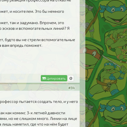
жет, и носителем. Это бы немного
ет, так и задумано. Впрочем, это
ю эскзов и вспомогательных линий? Я
ет, будто вы не стрели вспомогательные
ка вам впредь поможет.
Цитировать
#34
профессор пытается создать тело, и у него
ак как комикс 3-х летней давности
ями, но не слишком много. Линии на лице
 лишь наметил, где что на нём будет