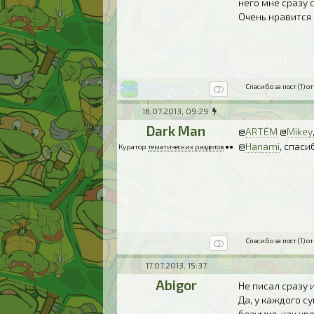
него мне сразу 
Очень нравится
Спасибо за пост (1) от
16.07.2013, 09:29
Dark Man
@
ARTЁM
@
Mikey
@
Hanami
, спас
Куратор
тематических разделов
●●
Спасибо за пост (1) от
17.07.2013, 15:37
Abigor
Не писал сразу 
Да, у каждого с
безумия, как к