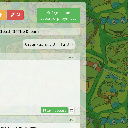
Войдите или
AI
зарегистрируйтесь
Death Of The Dream
Страница 2 из 3:
<
1
2
3
>
#26
Цитировать
#27
 но я пока промолчу*