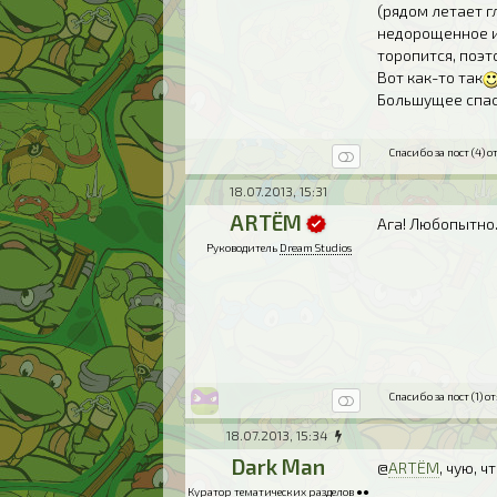
(рядом летает г
недорощенное и
торопится, поэт
Вот как-то так
Большущее спас
Спасибо за пост (4) от
18.07.2013, 15:31
ARTЁM
Ага! Любопытно.
Руководитель
Dream Studios
Спасибо за пост (1) от
18.07.2013, 15:34
Dark Man
@
ARTЁM
, чую, 
Куратор
тематических разделов
●●