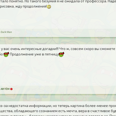
стало понятно. Но такого безумия я не ожидала от профессора. Над
 рисовка, жду продолжения!
:
Dark Man
, у вас очень интересные догадки!!! Что ж, совсем скоро вы сможет
ибо
Продолжение уже в пятницу
:
ARTЁM
из-за недостатка информации, но теперь картина более-менее про
ущества, обладающего сознанием есть мечта, вера в счастливое бу
рестовые походы - благими намерениями вымощена дорога в ад. Поэ