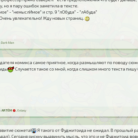
у, но я пару ошибок заметила в тексте.
ое" - "немыслИмое" и стр. 9 "лОбуда" - "лАбуда"
! Очень увлекательно! Жду новых страниц.
:
Dark Man
оздателя комикса самое приятное, когда размышляют по поводу сю
биды
Случается такое со мной, когда слишком много текста пишу
:
ARTЁM
,
Extasy
азвитие сюжета!
Я такого от Фуджитоида не ожидал. В прошлый ра
адал). Сегодня рискну выдвинуть мысль, что это и не Фуджитоид в