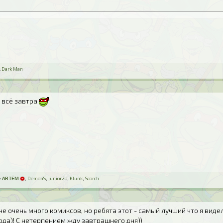
:
Dark Man
, всё завтра
:
ARTЁM
,
DemonS
,
junior2o
,
Klunk
,
Scorch
не очень много комиксов, но ребята этот - самый лучший что я виде
да)! С нетерпением жду завтрашнего дня))