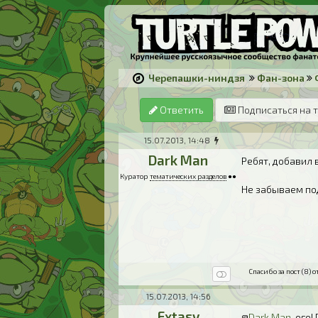
Черепашки-ниндзя
Фан-зона
Ответить
Подписаться на 
15.07.2013, 14:48
Dark Man
Ребят, добавил 
Куратор
тематических разделов
●●
Не забываем по
Спасибо за пост (8) от
15.07.2013, 14:56
Extasy
@
Dark Man
, ого