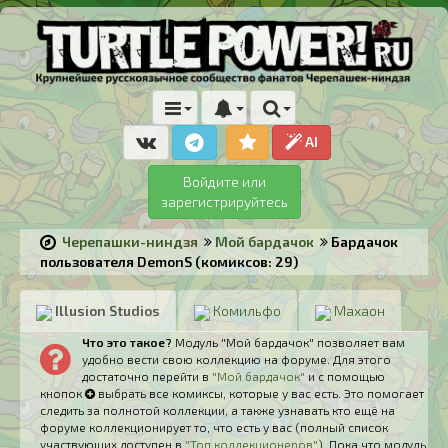
AI
Войдите или
зарегистрируйтесь
Черепашки-ниндзя
Мой бардачок
Бардачок
пользователя DemonS (комиксов: 29)
Illusion Studios
Комильфо
Махаон
Что это такое?
Модуль "Мой бардачок" позволяет вам
удобно вести свою коллекцию на форуме. Для этого
достаточно перейти в
"Мой бардачок"
и с помощью
кнопок
выбрать все комиксы, которые у вас есть. Это помогает
следить за полнотой коллекции, а также узнавать кто ещё на
форуме коллекционирует то, что есть у вас (полный список
участвующих доступен в
"Топ коллекционеров"
). Пока что модуль