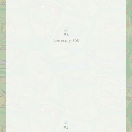
#2
Уже есть у:
305
#3