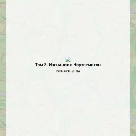
Том 2. Изгнание в Нортгемптон
Уже есть у:
114