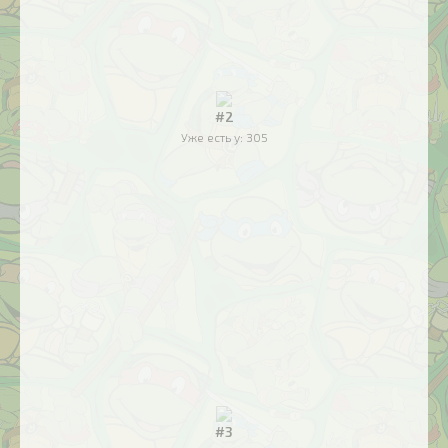
#2
Уже есть у:
305
#3