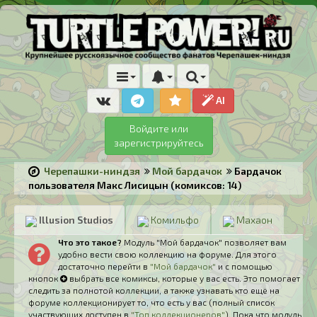
AI
Войдите или
зарегистрируйтесь
Черепашки-ниндзя
Мой бардачок
Бардачок
пользователя Макс Лисицын (комиксов: 14)
Illusion Studios
Комильфо
Махаон
Что это такое?
Модуль "Мой бардачок" позволяет вам
удобно вести свою коллекцию на форуме. Для этого
достаточно перейти в
"Мой бардачок"
и с помощью
кнопок
выбрать все комиксы, которые у вас есть. Это помогает
следить за полнотой коллекции, а также узнавать кто ещё на
форуме коллекционирует то, что есть у вас (полный список
участвующих доступен в
"Топ коллекционеров"
). Пока что модуль