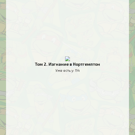
Том 2. Изгнание в Нортгемптон
Уже есть у:
114