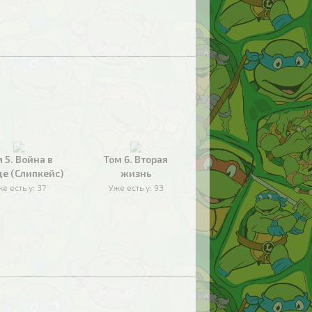
 5. Война в
Том 6. Вторая
де (Слипкейс)
жизнь
е есть у:
37
Уже есть у:
93