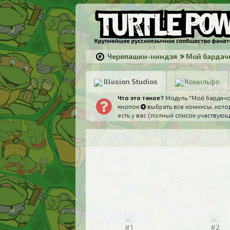
Черепашки-ниндзя
Мой бардач
Illusion Studios
Комильфо
Что это такое?
Модуль "Мой бардачок
кнопок
выбрать все комиксы, котор
есть у вас (полный список участвующ
#1
#2