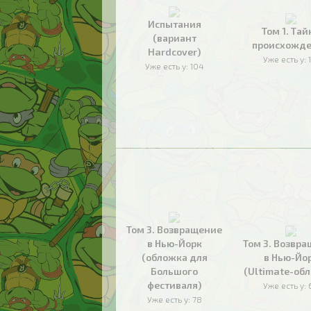
Испытания
Том 1. Тай
(вариант
происхожд
Hardcover)
Уже есть у:
Уже есть у:
104
Том 3. Возвращение
в Нью-Йорк
Том 3. Возвр
(обложка для
в Нью-Йо
Большого
(Ultimate-об
фестиваля)
Уже есть у:
Уже есть у:
78