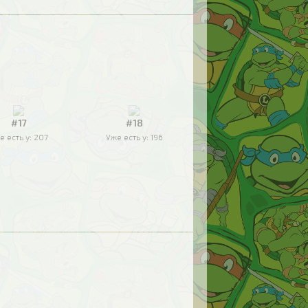
#17
#18
е есть у:
207
Уже есть у:
196