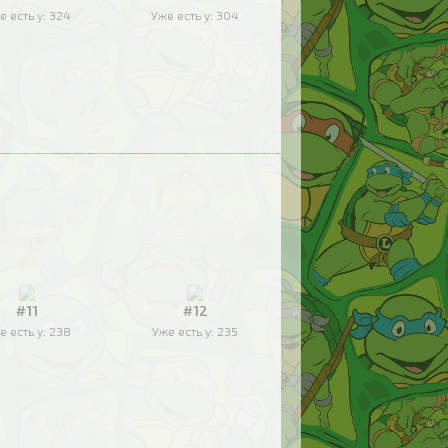
е есть у:
324
Уже есть у:
304
#11
#12
е есть у:
238
Уже есть у:
235