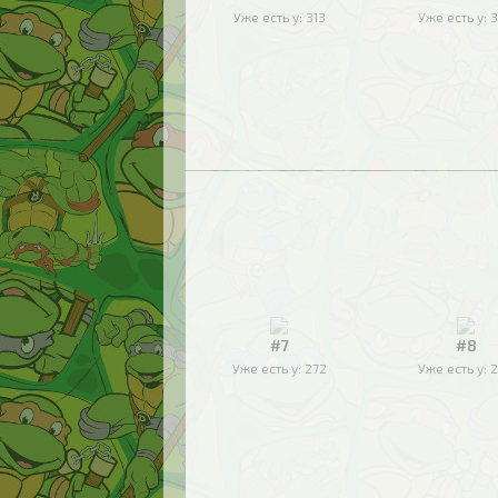
Уже есть у:
313
Уже есть у:
3
#7
#8
Уже есть у:
272
Уже есть у:
2