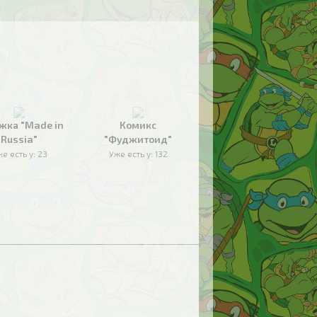
жка "Made in
Комикс
Russia"
"Фуджитоид"
е есть у:
23
Уже есть у:
132