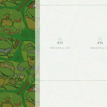
#13
#14
Уже есть у:
241
Уже есть у: