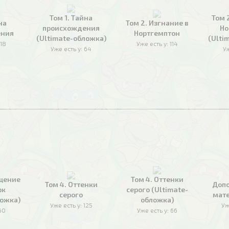
Том 1. Тайна
Том 
на
Том 2. Изгнание в
происхождения
Но
ения
Нортгемптон
(Ultimate-обложка)
(Ulti
118
Уже есть у:
114
Уже есть у:
64
Уж
ащение
Том 4. Оттенки
Том 4. Оттенки
Доп
рк
серого (Ultimate-
серого
мате
ложка)
обложка)
Уже есть у:
125
Уж
60
Уже есть у:
66