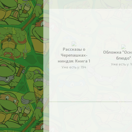
Рассказы о
Обложка "Осн
Черепашках-
блюдо"
ниндзя: Книга 1
Уже есть у:
Уже есть у:
194