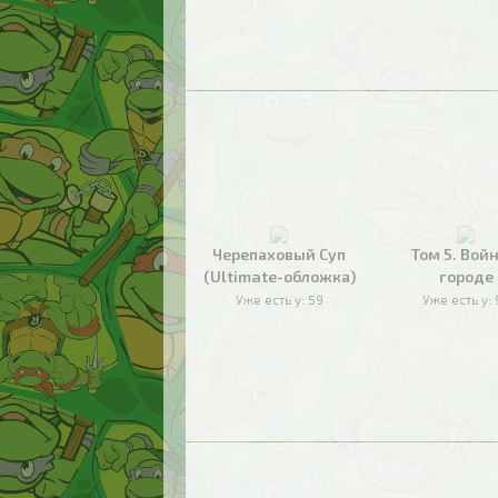
Черепаховый Суп
Том 5. Войн
(Ultimate-обложка)
городе
Уже есть у:
59
Уже есть у: