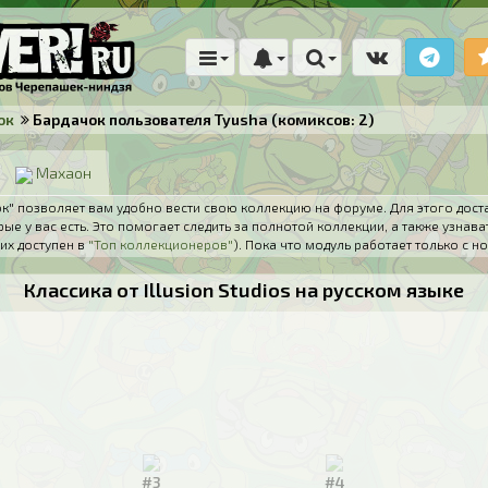
ок
Бардачок пользователя Tyusha (комиксов: 2)
Махаон
" позволяет вам удобно вести свою коллекцию на форуме. Для этого дост
ые у вас есть. Это помогает следить за полнотой коллекции, а также узнава
их доступен в
"Топ коллекционеров"
). Пока что модуль работает только с
Классика от Illusion Studios на русском языке
#3
#4