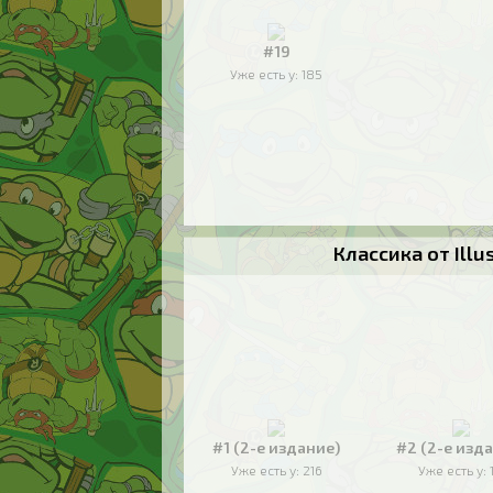
#19
Уже есть у:
185
Классика от Ill
#1 (2-е издание)
#2 (2-е изд
Уже есть у:
216
Уже есть у: