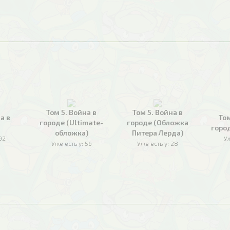
Том 5. Война в
Том 5. Война в
а в
Том
городе (Ultimate-
городе (Обложка
горо
обложка)
Питера Лерда)
92
Уж
Уже есть у:
56
Уже есть у:
28