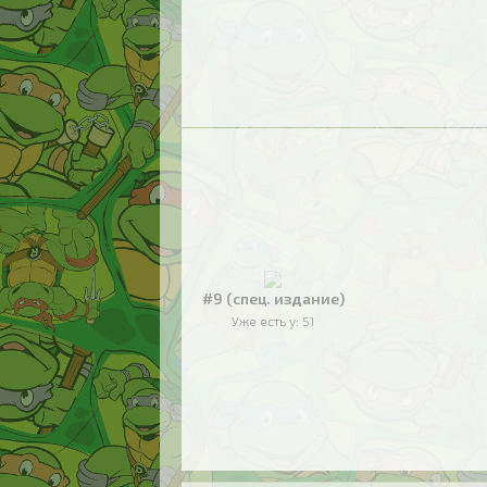
#9 (спец. издание)
Уже есть у:
51