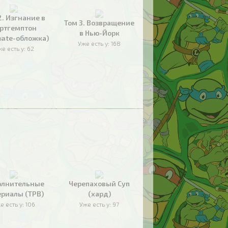
2. Изгнание в
Том 3. Возвращение
ртгемптон
в Нью-Йорк
mate-обложка)
Уже есть у:
168
е есть у:
62
олнительные
Черепаховый Суп
риалы (TPB)
(хард)
е есть у:
106
Уже есть у:
97