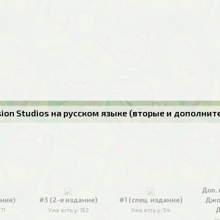
usion Studios на русском языке (вторые и дополни
Доп. 
ание)
#3 (2-е издание)
#1 (спец. издание)
Джо
Д
171
Уже есть у:
162
Уже есть у:
54
У