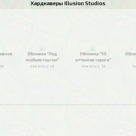
Хардкаверы Illusion Studios
овное
Обложка "Под
Обложка "50
Обло
особым соусом"
оттенков серого"
186
Уже есть у:
46
Уже есть у:
32
Уж