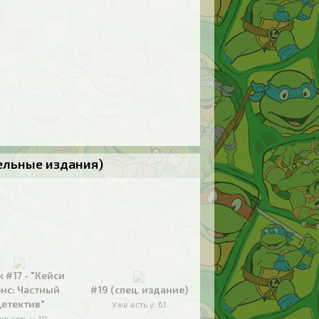
тельные издания)
к #17 - "Кейси
нс: Частный
#19 (спец. издание)
етектив"
Уже есть у:
61
же есть у:
111