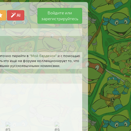
Войдите или
AI
зарегистрируйтесь
аточно перейти в
"Мой бардачок"
и с помощью
ть кто ещё на форуме коллекционирует то, что
 новыми русскоязычными комиксами.
#5
#6