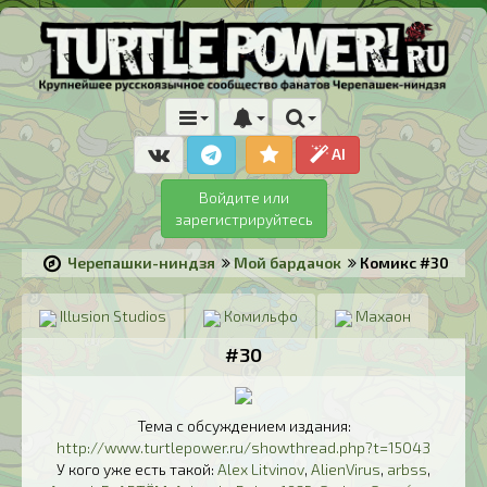
AI
Войдите или
зарегистрируйтесь
Черепашки-ниндзя
Мой бардачок
Комикс #30
Illusion Studios
Комильфо
Махаон
#30
Тема с обсуждением издания:
http://www.turtlepower.ru/showthread.php?t=15043
У кого уже есть такой:
Alex Litvinov
,
AlienVirus
,
arbss
,