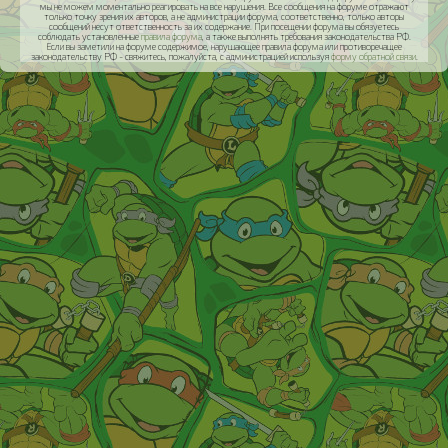
мы не можем моментально реагировать на все нарушения. Все сообщения на форуме отражают
только точку зрения их авторов, а не администрации форума, соответственно, только авторы
сообщений несут ответственность за их содержание. При посещении форума вы обязуетесь
соблюдать установленные
правила форума
, а также выполнять требования законодательства РФ.
Если вы заметили на форуме содержимое, нарушающее правила форума или противоречащее
законодательству РФ - свяжитесь, пожалуйста, с администрацией используя
форму обратной связи
.