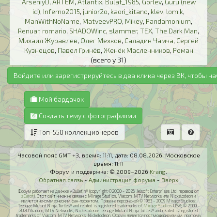
ArseniyD
,
ARTЁM
,
Atlantix
,
Bulat_1985
,
Gorlev
,
Guru (new
id)
,
Inferno2015
,
junior2o
,
kaori_kitano
,
klev
,
lomik
,
ManWithNoName
,
MatveevPRO
,
Mikey
,
Pandamonium
,
Renuar
,
romario
,
SHADOWinc
,
slammer
,
TEX
,
The Dark Man
,
Михаил Журавлев
,
Олег Мехков
,
Саладин Чамча
,
Сергей
Кузнецов
,
Павел Гринёв
,
Женёк Масленников
,
Роман
(всего у 31)
Войдите или зарегистрируйтесь в два клика через ВК, чтобы н
Мой бардачок
Создать тему с фотографиями
Топ-558 коллекционеров
Часовой пояс GMT +3, время:
11:11
, дата:
08.08.2026
. Московское
время:
11:11
Форум и поддержка: © 2009–2026
Krang
.
Обратная связь
-
Администрация форума
-
Вверх
Форум работает на движке vBulletin® (copyright ©2000 - 2026, Jelsoft Enterprises Ltd, перевод от
zCarot
). Этот сайт никак не связан с Mirage Studios, Viacom, MTV Networks или Nickelodeon и
является некоммерческим фан-проектом. Права на персонажей © 1983 - 2009 Mirage Studios:
Teenage Mutant Ninja Turtles® and related is registered trademarks of
Mirage Studios
USA; © 2009 -
2020 Viacom, MTV Networks, Nickelodeon: Teenage Mutant Ninja Turtles® and related is registered
trademarks of Viacom, MTV Networks, Nickelodeon. Форум является постмодерируемым, поэтому