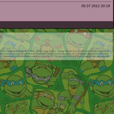
05.07.2012
20:19
0
ом. Права на персонажей © 1983 - 2009 Mirage Studios: Teenage Mutant Ninja Turtles® and related is registered
ируемым, поэтому мы не можем моментально реагировать на все нарушения. Все сообщения на форуме отражают
а
, а также выполнять требования законодательства РФ. Если вы заметили на форуме содержимое, нарушающее
тной связи
.