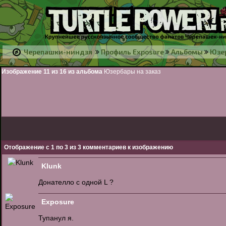
Черепашки-ниндзя
Профиль Exposure
Альбомы
Юзер
Изображение 11 из 16 из альбома
Юзербары на заказ
Отображение с 1 по
3
из
3
комментариев к изображению
Klunk
Донателло с одной L ?
Exposure
Тупанул я.