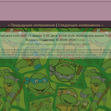
« Предыдущее изображение
|
Следующее изображение »
Часовой пояс GMT +3, время:
11:30
, дата:
07.08.2026
. Московское время:
11:3
Форум и поддержка: © 2009–2026
Krang
.
Обратная связь
-
Администрация форума
-
Вверх
т сайт никак не связан с Mirage Studios, Viacom, MTV Networks или Nickelodeon и является некоммерческим фан-проект
Turtles® and related is registered trademarks of Viacom, MTV Networks, Nickelodeon. Форум является постмодер
т ответственность за их содержание. При посещении форума вы обязуетесь соблюдать установленные
правила форум
орума или противоречащее законодательству РФ - свяжитесь, пожалуйста, с администрацией используя
форму обра