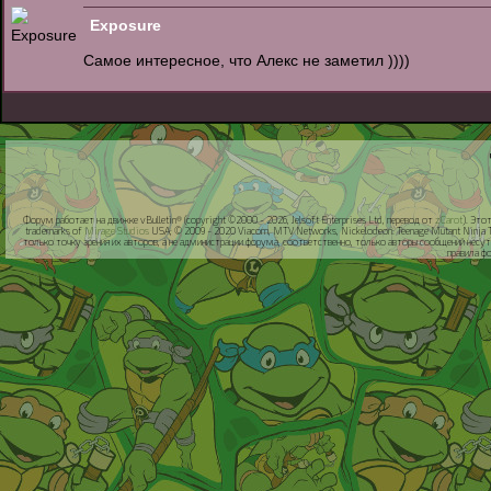
Exposure
Самое интересное, что Алекс не заметил ))))
Форум работает на движке vBulletin® (copyright ©2000 - 2026, Jelsoft Enterprises Ltd, перевод от
zCarot
). Это
trademarks of
Mirage Studios
USA; © 2009 - 2020 Viacom, MTV Networks, Nickelodeon: Teenage Mutant Ninja 
только точку зрения их авторов, а не администрации форума, соответственно, только авторы сообщений несу
правила ф